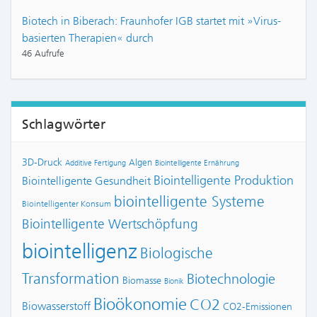
Biotech in Biberach: Fraunhofer IGB startet mit »Virus-
basierten Therapien« durch
46 Aufrufe
Schlagwörter
3D-Druck
Algen
Additive Fertigung
Biointelligente Ernährung
Biointelligente Produktion
Biointelligente Gesundheit
biointelligente Systeme
Biointelligenter Konsum
Biointelligente Wertschöpfung
biointelligenz
Biologische
Transformation
Biotechnologie
Biomasse
Bionik
Bioökonomie
CO2
Biowasserstoff
CO2-Emissionen