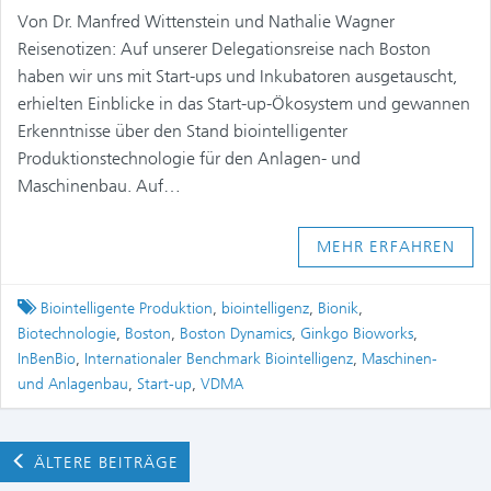
Von Dr. Manfred Wittenstein und Nathalie Wagner
Reisenotizen: Auf unserer Delegationsreise nach Boston
haben wir uns mit Start-ups und Inkubatoren ausgetauscht,
erhielten Einblicke in das Start-up-Ökosystem und gewannen
Erkenntnisse über den Stand biointelligenter
Produktionstechnologie für den Anlagen- und
Maschinenbau. Auf…
MEHR ERFAHREN
Tagged
Biointelligente Produktion
,
biointelligenz
,
Bionik
,
Biotechnologie
,
Boston
,
Boston Dynamics
,
Ginkgo Bioworks
,
InBenBio
,
Internationaler Benchmark Biointelligenz
,
Maschinen-
und Anlagenbau
,
Start-up
,
VDMA
ÄLTERE BEITRÄGE