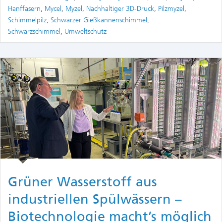
Hanffasern
,
Mycel
,
Myzel
,
Nachhaltiger 3D-Druck
,
Pilzmyzel
,
Schimmelpilz
,
Schwarzer Gießkannenschimmel
,
Schwarzschimmel
,
Umweltschutz
Grüner Wasserstoff aus
industriellen Spülwässern –
Biotechnologie macht’s möglich