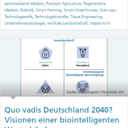
personalisierte Medizin
,
Precision Agriculture
,
Regenerative
Medizin
,
Robotik
,
Smart Farming
,
Smart Greenhouses
,
Start-ups
,
Technologiereife
,
Technologietransfer
,
Tissue Engineering
,
Unternehmensstrategie
,
vertikale Landwirtschaft
,
Waste-to-X
Quelle: Silke Langanki / Fraunhofer IPA
Quo vadis Deutschland 2040?
Visionen einer biointelligenten