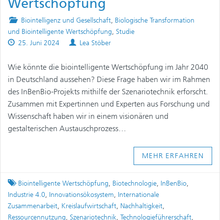
Wertschöpfung
Posted
Biointelligenz und Gesellschaft
,
Biologische Transformation
in
und Biointelligente Wertschöpfung
,
Studie
Published
Authors
25. Juni 2024
Lea Stöber
on
Wie könnte die biointelligente Wertschöpfung im Jahr 2040
in Deutschland aussehen? Diese Frage haben wir im Rahmen
des InBenBio-Projekts mithilfe der Szenariotechnik erforscht.
Zusammen mit Expertinnen und Experten aus Forschung und
Wissenschaft haben wir in einem visionären und
gestalterischen Austauschprozess…
MEHR ERFAHREN
Tagged
Biointelligente Wertschöpfung
,
Biotechnologie
,
InBenBio
,
Industrie 4.0
,
Innovationsökosystem
,
Internationale
Zusammenarbeit
,
Kreislaufwirtschaft
,
Nachhaltigkeit
,
Ressourcennutzung
,
Szenariotechnik
,
Technologieführerschaft
,