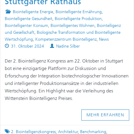
Stuttgarter Rathaus
Posted
Biointelligente Energie
,
Biointelligente Ernährung
,
in
Biointelligente Gesundheit
,
Biointelligente Produktion
,
Biointelligenter Konsum
,
Biointelligentes Wohnen
,
Biointelligenz
und Gesellschaft
,
Biologische Transformation und Biointelligente
Wertschöpfung
,
Kompetenzzentrum Biointelligenz
,
News
Published
Authors
31. Oktober 2024
Nadine Silber
on
Der 2. Biointelligenz Kongress am 22. Oktober in Stuttgart
bot eine einzigartige Plattform zur Diskussion und
Erforschung der Integration biotechnologischer Innovationen
und intelligenter Produktionsansätze in der industriellen
Wertschöpfung. Ein Highlight war die Verleihung des
Wittenstein Biointelligenz Preises.
MEHR ERFAHREN
Tagged
2. Biointelligenzkongress
,
Architektur
,
Benchmarking
,