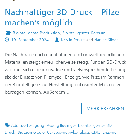
Nachhaltiger 3D-Druck – Pilze
machen’s möglich
Posted
Biointelligente Produktion
,
Biointelligenter Konsum
Published
in
Authors
19. September 2024
Kristin Protte
und
Nadine Silber
on
Die Nachfrage nach nachhaltigen und umweltfreundlichen
Materialien steigt erfreulicherweise stetig. Für den 3D-Druck
zeichnet sich eine innovative und vielversprechende Lösung
ab: der Einsatz von Pilzmyzel. Er zeigt, wie Pilze im Rahmen
der Biointelligenz zur Herstellung biobasierter Materialien
beitragen können. Außerdem…
MEHR ERFAHREN
Tagged
Additive Fertigung
,
Aspergillus niger
,
biointelligenter 3D-
Druck
,
Biotechnologie
,
Carboxymethylcellulose
,
CMC
,
Enzyme
,