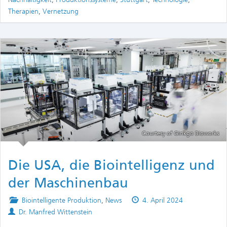
Therapien
,
Vernetzung
Courtesy of Ginkgo Bioworks
Die USA, die Biointelligenz und
der Maschinenbau
Posted
Published
Biointelligente Produktion
,
News
4. April 2024
Authors
in
on
Dr. Manfred Wittenstein