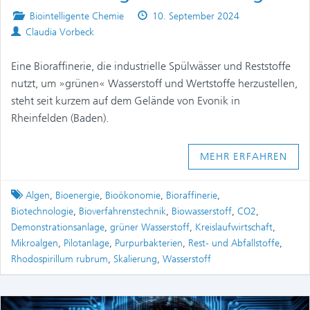
Posted
Published
Biointelligente Chemie
10. September 2024
Authors
in
on
Claudia Vorbeck
Eine Bioraffinerie, die industrielle Spülwässer und Reststoffe
nutzt, um »grünen« Wasserstoff und Wertstoffe herzustellen,
steht seit kurzem auf dem Gelände von Evonik in
Rheinfelden (Baden).
MEHR ERFAHREN
Tagged
Algen
,
Bioenergie
,
Bioökonomie
,
Bioraffinerie
,
Biotechnologie
,
Bioverfahrenstechnik
,
Biowasserstoff
,
CO2
,
Demonstrationsanlage
,
grüner Wasserstoff
,
Kreislaufwirtschaft
,
Mikroalgen
,
Pilotanlage
,
Purpurbakterien
,
Rest- und Abfallstoffe
,
Rhodospirillum rubrum
,
Skalierung
,
Wasserstoff