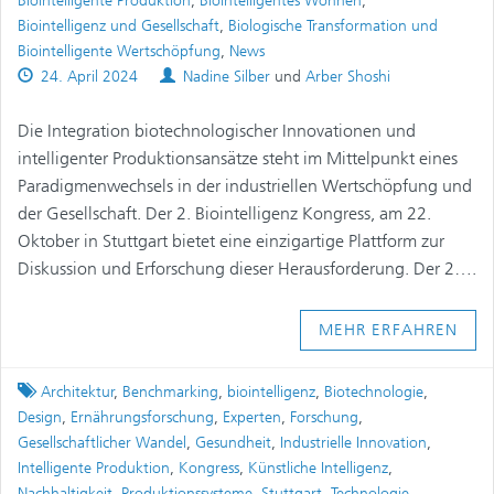
Biointelligente Produktion
,
Biointelligentes Wohnen
,
Biointelligenz und Gesellschaft
,
Biologische Transformation und
Biointelligente Wertschöpfung
,
News
Published
Authors
24. April 2024
Nadine Silber
und
Arber Shoshi
on
Die Integration biotechnologischer Innovationen und
intelligenter Produktionsansätze steht im Mittelpunkt eines
Paradigmenwechsels in der industriellen Wertschöpfung und
der Gesellschaft. Der 2. Biointelligenz Kongress, am 22.
Oktober in Stuttgart bietet eine einzigartige Plattform zur
Diskussion und Erforschung dieser Herausforderung. Der 2….
MEHR ERFAHREN
Tagged
Architektur
,
Benchmarking
,
biointelligenz
,
Biotechnologie
,
Design
,
Ernährungsforschung
,
Experten
,
Forschung
,
Gesellschaftlicher Wandel
,
Gesundheit
,
Industrielle Innovation
,
Intelligente Produktion
,
Kongress
,
Künstliche Intelligenz
,
Nachhaltigkeit
,
Produktionssysteme
,
Stuttgart
,
Technologie
,