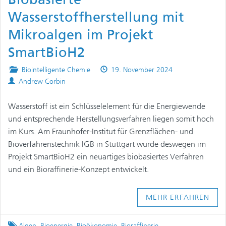
Wasserstoffherstellung mit
Mikroalgen im Projekt
SmartBioH2
Posted
Published
Biointelligente Chemie
19. November 2024
Authors
in
on
Andrew Corbin
Wasserstoff ist ein Schlüsselelement für die Energiewende
und entsprechende Herstellungsverfahren liegen somit hoch
im Kurs. Am Fraunhofer-Institut für Grenzflächen- und
Bioverfahrenstechnik IGB in Stuttgart wurde deswegen im
Projekt SmartBioH2 ein neuartiges biobasiertes Verfahren
und ein Bioraffinerie-Konzept entwickelt.
MEHR ERFAHREN
Tagged
Algen
,
Bioenergie
,
Bioökonomie
,
Bioraffinerie
,