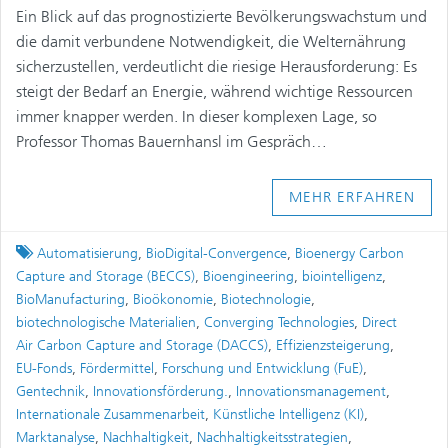
Ein Blick auf das prognostizierte Bevölkerungswachstum und
die damit verbundene Notwendigkeit, die Welternährung
sicherzustellen, verdeutlicht die riesige Herausforderung: Es
steigt der Bedarf an Energie, während wichtige Ressourcen
immer knapper werden. In dieser komplexen Lage, so
Professor Thomas Bauernhansl im Gespräch…
MEHR ERFAHREN
Tagged
Automatisierung
,
BioDigital-Convergence
,
Bioenergy Carbon
Capture and Storage (BECCS)
,
Bioengineering
,
biointelligenz
,
BioManufacturing
,
Bioökonomie
,
Biotechnologie
,
biotechnologische Materialien
,
Converging Technologies
,
Direct
Air Carbon Capture and Storage (DACCS)
,
Effizienzsteigerung
,
EU-Fonds
,
Fördermittel
,
Forschung und Entwicklung (FuE)
,
Gentechnik
,
Innovationsförderung.
,
Innovationsmanagement
,
Internationale Zusammenarbeit
,
Künstliche Intelligenz (KI)
,
Marktanalyse
,
Nachhaltigkeit
,
Nachhaltigkeitsstrategien
,