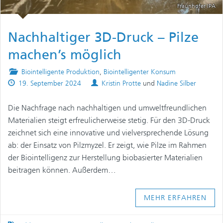
Fraunhofer IPA
Nachhaltiger 3D-Druck – Pilze
machen’s möglich
Posted
Biointelligente Produktion
,
Biointelligenter Konsum
Published
in
Authors
19. September 2024
Kristin Protte
und
Nadine Silber
on
Die Nachfrage nach nachhaltigen und umweltfreundlichen
Materialien steigt erfreulicherweise stetig. Für den 3D-Druck
zeichnet sich eine innovative und vielversprechende Lösung
ab: der Einsatz von Pilzmyzel. Er zeigt, wie Pilze im Rahmen
der Biointelligenz zur Herstellung biobasierter Materialien
beitragen können. Außerdem…
MEHR ERFAHREN