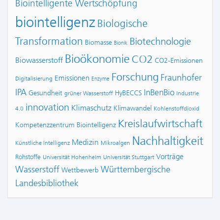
Biointelligente Wertschöpfung
biointelligenz
Biologische
Transformation
Biotechnologie
Biomasse
Bionik
Bioökonomie
CO2
Biowasserstoff
CO2-Emissionen
Forschung
Fraunhofer
Emissionen
Digitalisierung
Enzyme
IPA
InBenBio
Gesundheit
HyBECCS
grüner Wasserstoff
Industrie
innovation
Klimaschutz
Klimawandel
4.0
Kohlenstoffdioxid
Kreislaufwirtschaft
Kompetenzzentrum Biointelligenz
Nachhaltigkeit
Medizin
Künstliche Intelligenz
Mikroalgen
Vorträge
Rohstoffe
Universität Hohenheim
Universität Stuttgart
Wasserstoff
Württembergische
Wettbewerb
Landesbibliothek