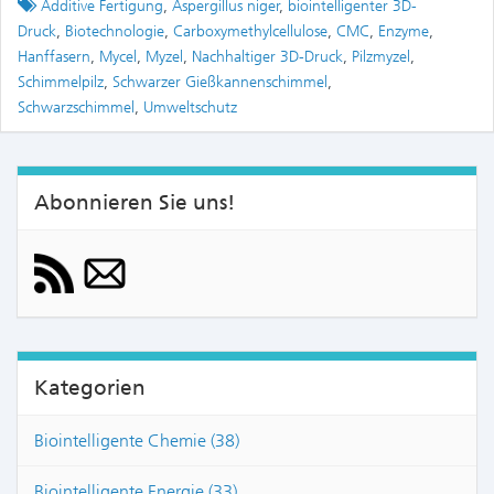
Tagged
Additive Fertigung
,
Aspergillus niger
,
biointelligenter 3D-
Druck
,
Biotechnologie
,
Carboxymethylcellulose
,
CMC
,
Enzyme
,
Hanffasern
,
Mycel
,
Myzel
,
Nachhaltiger 3D-Druck
,
Pilzmyzel
,
Schimmelpilz
,
Schwarzer Gießkannenschimmel
,
Schwarzschimmel
,
Umweltschutz
Abonnieren Sie uns!
Kategorien
Biointelligente Chemie (38)
Biointelligente Energie (33)