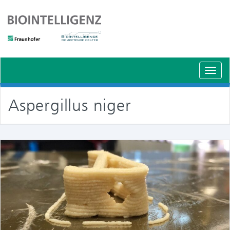
Schal
Navig
Aspergillus niger