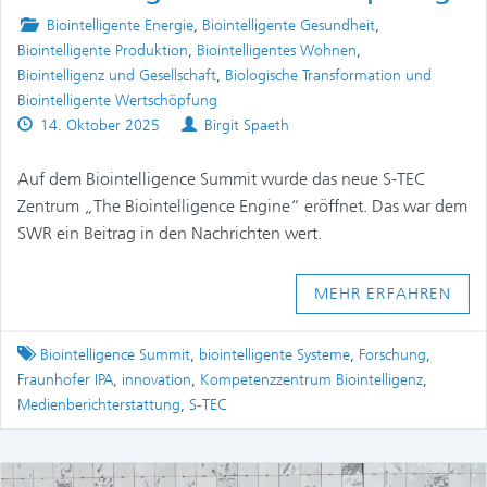
Posted
Biointelligente Energie
,
Biointelligente Gesundheit
,
in
Biointelligente Produktion
,
Biointelligentes Wohnen
,
Biointelligenz und Gesellschaft
,
Biologische Transformation und
Biointelligente Wertschöpfung
Published
Authors
14. Oktober 2025
Birgit Spaeth
on
Auf dem Biointelligence Summit wurde das neue S-TEC
Zentrum „The Biointelligence Engine“ eröffnet. Das war dem
SWR ein Beitrag in den Nachrichten wert.
MEHR ERFAHREN
Tagged
Biointelligence Summit
,
biointelligente Systeme
,
Forschung
,
Fraunhofer IPA
,
innovation
,
Kompetenzzentrum Biointelligenz
,
Medienberichterstattung
,
S-TEC