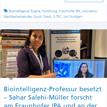
Tagged
Biointelligence Engine
,
Forschung
,
Fraunhofer IPA
,
innovation
,
Machbarkeitsstudie
,
Quick Check
,
S-TEC
,
Uni Stuttgart
Biointelligenz-Professur besetzt
– Sahar Salehi-Müller forscht
am Fraunhofer IPA und an der