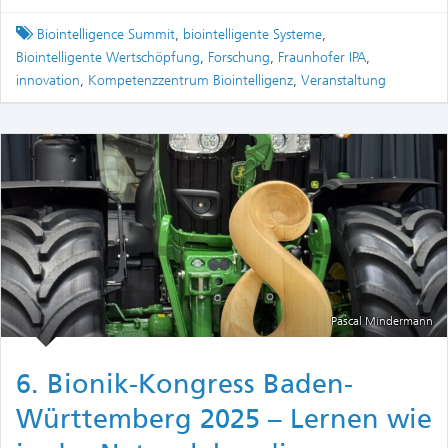
Tagged
Biointelligence Summit
,
biointelligente Systeme
,
Biointelligente Wertschöpfung
,
Forschung
,
Fraunhofer IPA
,
innovation
,
Kompetenzzentrum Biointelligenz
,
Veranstaltung
Pascal Mindermann
6. Bionik-Kongress Baden-
Württemberg 2025 – Lernen wie