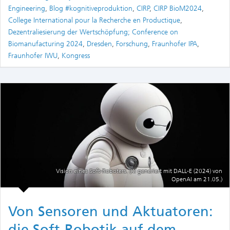
Engineering
,
Blog #kognitiveproduktion
,
CIRP
,
CIRP BioM2024
,
College International pour la Recherche en Productique
,
Dezentraliesierung der Wertschöpfung; Conference on
Biomanufacturing 2024
,
Dresden
,
Forschung
,
Fraunhofer IPA
,
Fraunhofer IWU
,
Kongress
Vision eines Soft-Roboters. (KI generiert mit DALL-E (2024) von
OpenAI am 21.05.)
Von Sensoren und Aktuatoren:
die Soft-Robotik auf dem