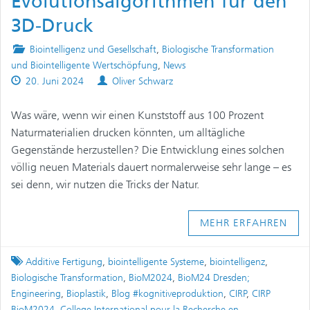
Evolutionsalgorithmen für den
3D-Druck
Posted
Biointelligenz und Gesellschaft
,
Biologische Transformation
in
und Biointelligente Wertschöpfung
,
News
Published
Authors
20. Juni 2024
Oliver Schwarz
on
Was wäre, wenn wir einen Kunststoff aus 100 Prozent
Naturmaterialien drucken könnten, um alltägliche
Gegenstände herzustellen? Die Entwicklung eines solchen
völlig neuen Materials dauert normalerweise sehr lange – es
sei denn, wir nutzen die Tricks der Natur.
MEHR ERFAHREN
Tagged
Additive Fertigung
,
biointelligente Systeme
,
biointelligenz
,
Biologische Transformation
,
BioM2024
,
BioM24 Dresden;
Engineering
,
Bioplastik
,
Blog #kognitiveproduktion
,
CIRP
,
CIRP
BioM2024
,
College International pour la Recherche en