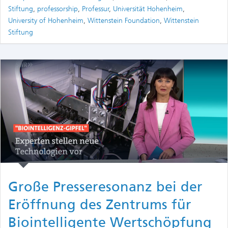
Stiftung
,
professorship
,
Professur
,
Universität Hohenheim
,
University of Hohenheim
,
Wittenstein Foundation
,
Wittenstein
Stiftung
Große Presseresonanz bei der
Eröffnung des Zentrums für
Biointelligente Wertschöpfung