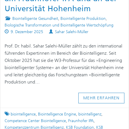
Universität Hohenheim
Posted
Biointelligente Gesundheit
,
Biointelligente Produktion
,
in
Biologische Transformation und Biointelligente Wertschöpfung
Published
Authors
9. Dezember 2025
Sahar Salehi-Müller
on
Prof. Dr. habil. Sahar Salehi-Müller zählt zu den international
führenden Expertinnen im Bereich der Biointelligenz. Seit
Oktober 2025 hat sie die W3-Professur für das »Engineering
biointelligenter Systeme« an der Universität Hohenheim inne
und leitet gleichzeitig das Forschungsteam »Biointelligente
Produktion und…
MEHR ERFAHREN
Tagged
biointelligence
,
Biointelligence Engine
,
biointelligenz
,
Competence Center Biointelligence
,
Fraunhofer IPA
,
Kompetenzzentrum Biointelligenz
,
KSB Foundation
,
KSB