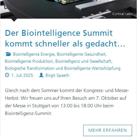
Cortical Labs
Der Biointelligence Summit
kommt schneller als gedacht…
Posted
Biointelligente Energie
,
Biointelligente Gesundheit
,
in
Biointelligente Produktion
,
Biointelligenz und Gesellschaft
,
Biologische Transformation und Biointelligente Wertschöpfung
Published
Authors
1. Juli 2025
Birgit Spaeth
on
Gleich nach dem Sommer kommt der Kongress- und Messe-
Herbst. Wir freuen uns auf Ihren Besuch am 7. Oktober auf
der Messe in Stuttgart von 13:00 bis 18:00 Uhr beim
Biointelligenz-Summit.
MEHR ERFAHREN