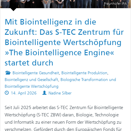
Fraunhofer IPA
Mit Biointelligenz in die
Zukunft: Das S-TEC Zentrum für
Biointelligente Wertschöpfung
»The Biointelligence Engine«
startet durch
Posted
Biointelligente Gesundheit
,
Biointelligente Produktion
,
in
Biointelligenz und Gesellschaft
,
Biologische Transformation und
Biointelligente Wertschöpfung
Published
Authors
14. April 2026
Nadine Silber
on
Seit Juli 2025 arbeitet das S-TEC Zentrum für Biointelligente
Wertschöpfung (S-TEC ZBW) daran, Biologie, Technologie
und Informatik zu einer neuen Form der Wertschöpfung zu
verschmelzen. Gefördert durch den Europäischen Fonds für