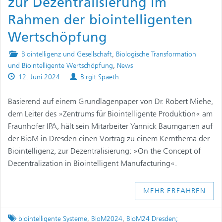
zur Dezentralisierung im
Rahmen der biointelligenten
Wertschöpfung
Posted
Biointelligenz und Gesellschaft
,
Biologische Transformation
in
und Biointelligente Wertschöpfung
,
News
Published
Authors
12. Juni 2024
Birgit Spaeth
on
Basierend auf einem Grundlagenpaper von Dr. Robert Miehe,
dem Leiter des »Zentrums für Biointelligente Produktion« am
Fraunhofer IPA, hält sein Mitarbeiter Yannick Baumgarten auf
der BioM in Dresden einen Vortrag zu einem Kernthema der
Biointelligenz, zur Dezentralisierung: »On the Concept of
Decentralization in Biointelligent Manufacturing«.
MEHR ERFAHREN
Tagged
biointelligente Systeme
,
BioM2024
,
BioM24 Dresden;