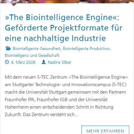
»The Biointelligence Engine«:
Geförderte Projektformate für
eine nachhaltige Industrie
Posted
Biointelligente Gesundheit
,
Biointelligente Produktion
,
in
Biointelligenz und Gesellschaft
Published
Authors
4. März 2026
Nadine Silber
on
Mit dem neuen S-TEC Zentrum »The Biointelligence Engine«
am Stuttgarter Technologie- und Innovationscampus (S-TEC)
macht die Universität Stuttgart gemeinsam mit den Partnern
Fraunhofer IPA, Fraunhofer IGB und der Universität
Hohenheim einen entscheidenden Schritt in Richtung
Zukunft. Das Zentrum versteht sich…
MEHR ERFAHREN