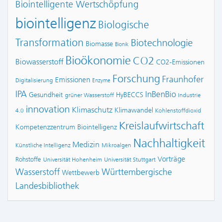
Biointelligente Wertschöpfung
biointelligenz
Biologische
Transformation
Biotechnologie
Biomasse
Bionik
Bioökonomie
CO2
Biowasserstoff
CO2-Emissionen
Forschung
Fraunhofer
Emissionen
Digitalisierung
Enzyme
IPA
InBenBio
Gesundheit
HyBECCS
grüner Wasserstoff
Industrie
innovation
Klimaschutz
Klimawandel
4.0
Kohlenstoffdioxid
Kreislaufwirtschaft
Kompetenzzentrum Biointelligenz
Nachhaltigkeit
Medizin
Künstliche Intelligenz
Mikroalgen
Vorträge
Rohstoffe
Universität Hohenheim
Universität Stuttgart
Wasserstoff
Württembergische
Wettbewerb
Landesbibliothek