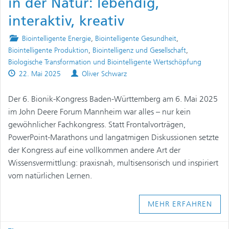
in der Natur: lebendig,
interaktiv, kreativ
Posted
Biointelligente Energie
,
Biointelligente Gesundheit
,
in
Biointelligente Produktion
,
Biointelligenz und Gesellschaft
,
Biologische Transformation und Biointelligente Wertschöpfung
Published
Authors
22. Mai 2025
Oliver Schwarz
on
Der 6. Bionik-Kongress Baden-Württemberg am 6. Mai 2025
im John Deere Forum Mannheim war alles – nur kein
gewöhnlicher Fachkongress. Statt Frontalvorträgen,
PowerPoint-Marathons und langatmigen Diskussionen setzte
der Kongress auf eine vollkommen andere Art der
Wissensvermittlung: praxisnah, multisensorisch und inspiriert
vom natürlichen Lernen.
MEHR ERFAHREN