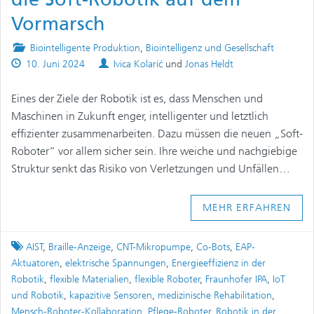
Vormarsch
Posted
Biointelligente Produktion
,
Biointelligenz und Gesellschaft
Published
in
Authors
10. Juni 2024
Ivica Kolarić
und
Jonas Heldt
on
Eines der Ziele der Robotik ist es, dass Menschen und
Maschinen in Zukunft enger, intelligenter und letztlich
effizienter zusammenarbeiten. Dazu müssen die neuen „Soft-
Roboter“ vor allem sicher sein. Ihre weiche und nachgiebige
Struktur senkt das Risiko von Verletzungen und Unfällen…
MEHR ERFAHREN
Tagged
AIST
,
Braille-Anzeige
,
CNT-Mikropumpe
,
Co-Bots
,
EAP-
Aktuatoren
,
elektrische Spannungen
,
Energieeffizienz in der
Robotik
,
flexible Materialien
,
flexible Roboter
,
Fraunhofer IPA
,
IoT
und Robotik
,
kapazitive Sensoren
,
medizinische Rehabilitation
,
Mensch-Roboter-Kollaboration
,
Pflege-Roboter
,
Robotik in der