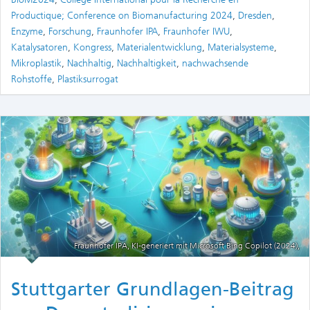
Productique; Conference on Biomanufacturing 2024
,
Dresden
,
Enzyme
,
Forschung
,
Fraunhofer IPA
,
Fraunhofer IWU
,
Katalysatoren
,
Kongress
,
Materialentwicklung
,
Materialsysteme
,
Mikroplastik
,
Nachhaltig
,
Nachhaltigkeit
,
nachwachsende
Rohstoffe
,
Plastiksurrogat
Fraunhofer IPA, KI-generiert mit Microsoft Bing Copilot (2024),
Stuttgarter Grundlagen-Beitrag