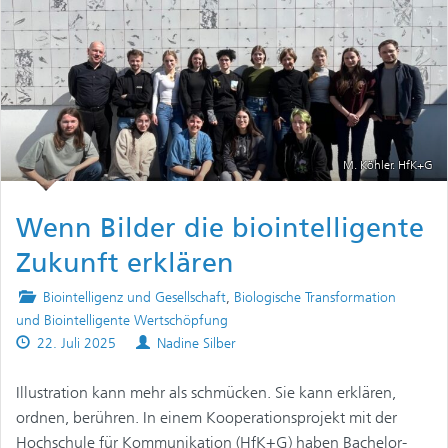
M. Köhler. HfK+G
Wenn Bilder die biointelligente
Zukunft erklären
Posted
Biointelligenz und Gesellschaft
,
Biologische Transformation
in
und Biointelligente Wertschöpfung
Published
Authors
22. Juli 2025
Nadine Silber
on
Illustration kann mehr als schmücken. Sie kann erklären,
ordnen, berühren. In einem Kooperationsprojekt mit der
Hochschule für Kommunikation (HfK+G) haben Bachelor-