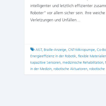
intelligenter und letztlich effizienter zu
Roboter“ vor allem sicher sein. Ihre weiche
Verletzungen und Unfällen…
Tagged
AIST
,
Braille-Anzeige
,
CNT-Mikropumpe
,
Co-Bo
Energieeffizienz in der Robotik
,
flexible Materialie
kapazitive Sensoren
,
medizinische Rehabilitation
,
in der Medizin
,
robotische Aktuatoren
,
robotische