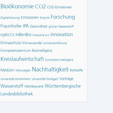
Bioökonomie
CO2
CO2-Emissionen
Forschung
Emissionen
Digitalisierung
Enzyme
Fraunhofer IPA
Gesundheit
grüner Wasserstoff
innovation
InBenBio
HyBECCS
Industrie 4.0
Klimaschutz
Klimawandel
Kohlenstoffdioxid
Kompetenzzentrum Biointelligenz
Kreislaufwirtschaft
Künstliche Intelligenz
Nachhaltigkeit
Medizin
Rohstoffe
Mikroalgen
Vorträge
Universität Hohenheim
Universität Stuttgart
Wasserstoff
Württembergische
Wettbewerb
Landesbibliothek