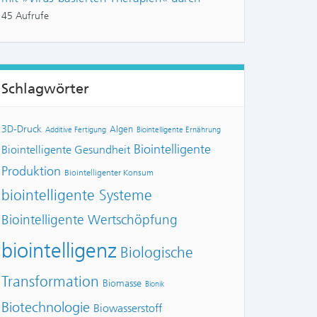
45 Aufrufe
Schlagwörter
3D-Druck
Algen
Additive Fertigung
Biointelligente Ernährung
Biointelligente
Biointelligente Gesundheit
Produktion
Biointelligenter Konsum
biointelligente Systeme
Biointelligente Wertschöpfung
biointelligenz
Biologische
Transformation
Biomasse
Bionik
Biotechnologie
Biowasserstoff