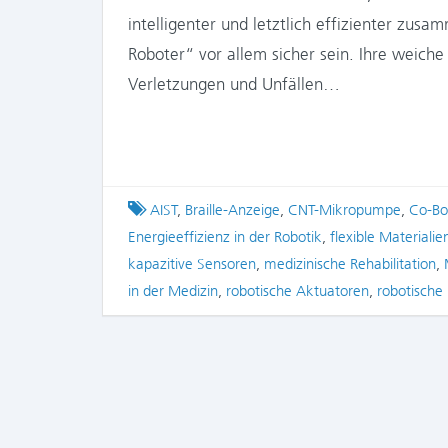
intelligenter und letztlich effizienter zu
Roboter“ vor allem sicher sein. Ihre weiche
Verletzungen und Unfällen…
Tagged
AIST
,
Braille-Anzeige
,
CNT-Mikropumpe
,
Co-Bo
Energieeffizienz in der Robotik
,
flexible Materialie
kapazitive Sensoren
,
medizinische Rehabilitation
,
in der Medizin
,
robotische Aktuatoren
,
robotische