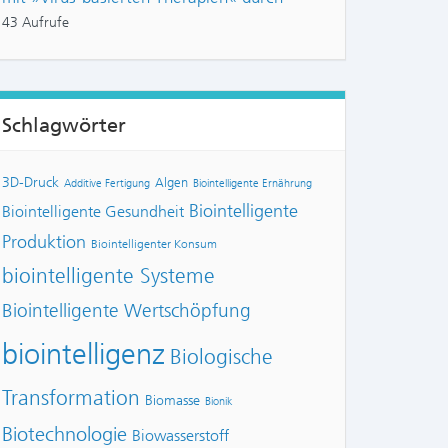
43 Aufrufe
Schlagwörter
3D-Druck
Algen
Additive Fertigung
Biointelligente Ernährung
Biointelligente
Biointelligente Gesundheit
Produktion
Biointelligenter Konsum
biointelligente Systeme
Biointelligente Wertschöpfung
biointelligenz
Biologische
Transformation
Biomasse
Bionik
Biotechnologie
Biowasserstoff