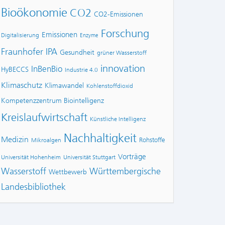
Bioökonomie
CO2
CO2-Emissionen
Forschung
Emissionen
Digitalisierung
Enzyme
Fraunhofer IPA
Gesundheit
grüner Wasserstoff
innovation
InBenBio
HyBECCS
Industrie 4.0
Klimaschutz
Klimawandel
Kohlenstoffdioxid
Kompetenzzentrum Biointelligenz
Kreislaufwirtschaft
Künstliche Intelligenz
Nachhaltigkeit
Medizin
Rohstoffe
Mikroalgen
Vorträge
Universität Hohenheim
Universität Stuttgart
Wasserstoff
Württembergische
Wettbewerb
Landesbibliothek