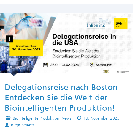
Delegationsreise nach Boston –
Entdecken Sie die Welt der
Biointelligenten Produktion!
Posted
Published
Biointelligente Produktion
,
News
13. November 2023
Authors
in
on
Birgit Spaeth