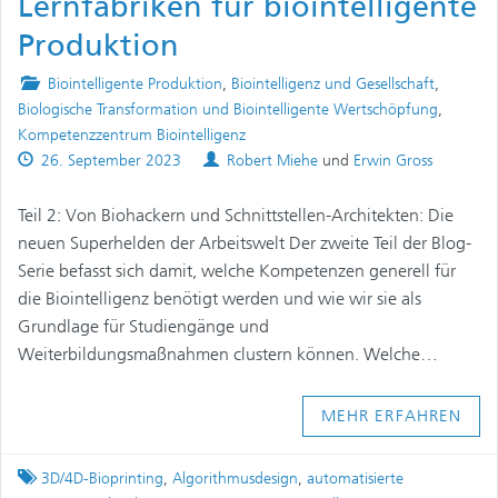
Lernfabriken für biointelligente
Produktion
Posted
Biointelligente Produktion
,
Biointelligenz und Gesellschaft
,
in
Biologische Transformation und Biointelligente Wertschöpfung
,
Kompetenzzentrum Biointelligenz
Published
Authors
26. September 2023
Robert Miehe
und
Erwin Gross
on
Teil 2: Von Biohackern und Schnittstellen-Architekten: Die
neuen Superhelden der Arbeitswelt Der zweite Teil der Blog-
Serie befasst sich damit, welche Kompetenzen generell für
die Biointelligenz benötigt werden und wie wir sie als
Grundlage für Studiengänge und
Weiterbildungsmaßnahmen clustern können. Welche…
MEHR ERFAHREN
Tagged
3D/4D-Bioprinting
,
Algorithmusdesign
,
automatisierte