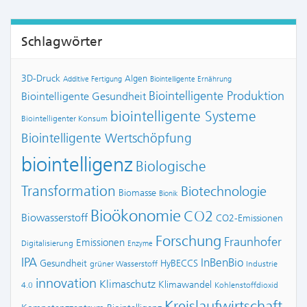
Schlagwörter
3D-Druck
Algen
Additive Fertigung
Biointelligente Ernährung
Biointelligente Produktion
Biointelligente Gesundheit
biointelligente Systeme
Biointelligenter Konsum
Biointelligente Wertschöpfung
biointelligenz
Biologische
Transformation
Biotechnologie
Biomasse
Bionik
Bioökonomie
CO2
Biowasserstoff
CO2-Emissionen
Forschung
Fraunhofer
Emissionen
Digitalisierung
Enzyme
IPA
InBenBio
Gesundheit
HyBECCS
grüner Wasserstoff
Industrie
innovation
Klimaschutz
Klimawandel
4.0
Kohlenstoffdioxid
Kreislaufwirtschaft