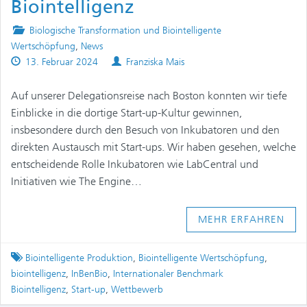
Biointelligenz
Posted
Biologische Transformation und Biointelligente
in
Wertschöpfung
,
News
Published
Authors
13. Februar 2024
Franziska Mais
on
Auf unserer Delegationsreise nach Boston konnten wir tiefe
Einblicke in die dortige Start-up-Kultur gewinnen,
insbesondere durch den Besuch von Inkubatoren und den
direkten Austausch mit Start-ups. Wir haben gesehen, welche
entscheidende Rolle Inkubatoren wie LabCentral und
Initiativen wie The Engine…
MEHR ERFAHREN
Tagged
Biointelligente Produktion
,
Biointelligente Wertschöpfung
,
biointelligenz
,
InBenBio
,
Internationaler Benchmark
Biointelligenz
,
Start-up
,
Wettbewerb