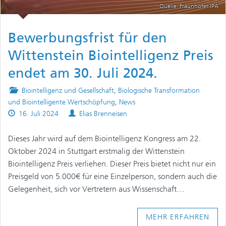
Quelle: Fraunhofer IPA
Bewerbungsfrist für den
Wittenstein Biointelligenz Preis
endet am 30. Juli 2024.
Posted
Biointelligenz und Gesellschaft
,
Biologische Transformation
in
und Biointelligente Wertschöpfung
,
News
Published
Authors
16. Juli 2024
Elias Brenneisen
on
Dieses Jahr wird auf dem Biointelligenz Kongress am 22.
Oktober 2024 in Stuttgart erstmalig der Wittenstein
Biointelligenz Preis verliehen. Dieser Preis bietet nicht nur ein
Preisgeld von 5.000€ für eine Einzelperson, sondern auch die
Gelegenheit, sich vor Vertretern aus Wissenschaft…
MEHR ERFAHREN