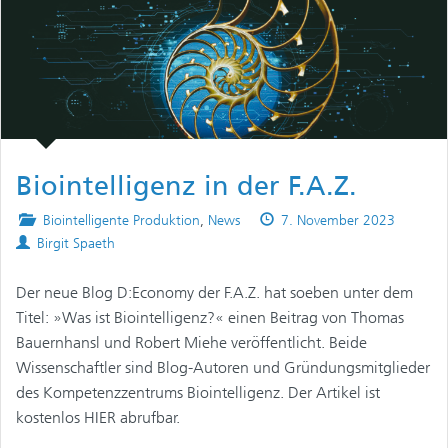
Biointelligenz in der F.A.Z.
Posted
Published
Biointelligente Produktion
,
News
7. November 2023
Authors
in
on
Birgit Spaeth
Der neue Blog D:Economy der F.A.Z. hat soeben unter dem
Titel: »Was ist Biointelligenz?« einen Beitrag von Thomas
Bauernhansl und Robert Miehe veröffentlicht. Beide
Wissenschaftler sind Blog-Autoren und Gründungsmitglieder
des Kompetenzzentrums Biointelligenz. Der Artikel ist
kostenlos HIER abrufbar.