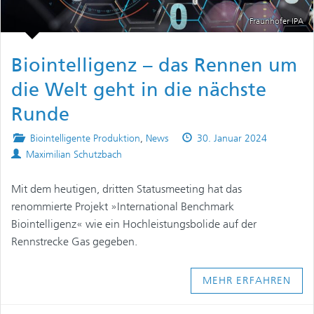
Fraunhofer IPA
Biointelligenz – das Rennen um
die Welt geht in die nächste
Runde
Posted
Published
Biointelligente Produktion
,
News
30. Januar 2024
Authors
in
on
Maximilian Schutzbach
Mit dem heutigen, dritten Statusmeeting hat das
renommierte Projekt »International Benchmark
Biointelligenz« wie ein Hochleistungsbolide auf der
Rennstrecke Gas gegeben.
MEHR ERFAHREN