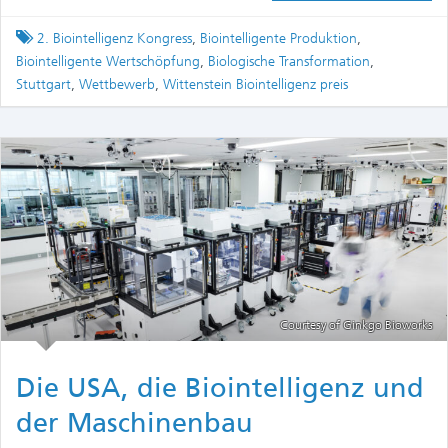
Tagged
2. Biointelligenz Kongress
,
Biointelligente Produktion
,
Biointelligente Wertschöpfung
,
Biologische Transformation
,
Stuttgart
,
Wettbewerb
,
Wittenstein Biointelligenz preis
Courtesy of Ginkgo Bioworks
Die USA, die Biointelligenz und
der Maschinenbau