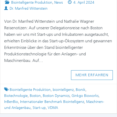
Posted
Published
Biointelligente Produktion
,
News
4. April 2024
Authors
in
on
Dr. Manfred Wittenstein
Von Dr. Manfred Wittenstein und Nathalie Wagner
Reisenotizen: Auf unserer Delegationsreise nach Boston
haben wir uns mit Start-ups und Inkubatoren ausgetauscht,
erhielten Einblicke in das Start-up-Ökosystem und gewannen
Erkenntnisse über den Stand biointelligenter
Produktionstechnologie für den Anlagen- und
Maschinenbau. Auf…
MEHR ERFAHREN
Tagged
Biointelligente Produktion
,
biointelligenz
,
Bionik
,
Biotechnologie
,
Boston
,
Boston Dynamics
,
Ginkgo Bioworks
,
InBenBio
,
Internationaler Benchmark Biointelligenz
,
Maschinen-
und Anlagenbau
,
Start-up
,
VDMA