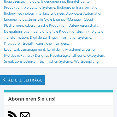
Bioprozesstechnologie
,
Bioengineering
,
Biointelligente
Produktion
,
biologische Systeme
,
Biologische Transformation
,
Biology-Technology Interface Engineer
,
Bioprocess Automation
Engineer
,
Biosystems Life Cycle Engineer/Manager
,
Cloud-
Plattformen
,
cyberphysische Produktion
,
Datenwissenschaft
,
Delegationsreise InBenBio
,
digitale Produktionstechnik
,
Digitale
Transformation
,
Digitale Zwillinge
,
Informationssysteme
,
Kreislaufwirtschaft
,
Künstliche Intelligenz
,
Lebenszyklusmanagement
,
Lernfabrik
,
Maschinelles Lernen
,
Metabolic Pathway Designer
,
Nachhaltigkeitstheorie
,
Ökosystem
,
Simulationstechniken
,
technischen Systeme
,
Wertschöpfung
ÄLTERE BEITRÄGE
Abonnieren Sie uns!