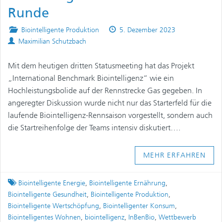
Runde
Posted
Published
Biointelligente Produktion
5. Dezember 2023
Authors
in
on
Maximilian Schutzbach
Mit dem heutigen dritten Statusmeeting hat das Projekt
„International Benchmark Biointelligenz“ wie ein
Hochleistungsbolide auf der Rennstrecke Gas gegeben. In
angeregter Diskussion wurde nicht nur das Starterfeld für die
laufende Biointelligenz-Rennsaison vorgestellt, sondern auch
die Startreihenfolge der Teams intensiv diskutiert….
MEHR ERFAHREN
Tagged
Biointelligente Energie
,
Biointelligente Ernährung
,
Biointelligente Gesundheit
,
Biointelligente Produktion
,
Biointelligente Wertschöpfung
,
Biointelligenter Konsum
,
Biointelligentes Wohnen
,
biointelligenz
,
InBenBio
,
Wettbewerb