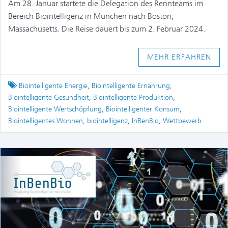
Am 28. Januar startete die Delegation des Rennteams im
Bereich Biointelligenz in München nach Boston,
Massachusetts. Die Reise dauert bis zum 2. Februar 2024.
MEHR ERFAHREN
Tagged
Biointelligente Energie
,
Biointelligente Ernährung
,
Biointelligente Gesundheit
,
Biointelligente Produktion
,
Biointelligente Wertschöpfung
,
Biointelligenter Konsum
,
Biointelligentes Wohnen
,
biointelligenz
,
InBenBio
,
Wettbewerb