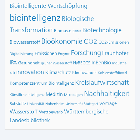
Biointelligente Wertschöpfung
biointelligenz
Biologische
Transformation
Biotechnologie
Biomasse
Bionik
Bioökonomie
CO2
Biowasserstoff
CO2-Emissionen
Forschung
Fraunhofer
Emissionen
Digitalisierung
Enzyme
IPA
InBenBio
Gesundheit
HyBECCS
grüner Wasserstoff
Industrie
innovation
Klimaschutz
Klimawandel
4.0
Kohlenstoffdioxid
Kreislaufwirtschaft
Kompetenzzentrum Biointelligenz
Nachhaltigkeit
Medizin
Künstliche Intelligenz
Mikroalgen
Vorträge
Rohstoffe
Universität Hohenheim
Universität Stuttgart
Wasserstoff
Württembergische
Wettbewerb
Landesbibliothek