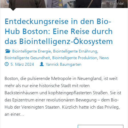
Lisa Vidal
Entdeckungsreise in den Bio-
Hub Boston: Eine Reise durch
das Biointelligenz-Ökosystem
Posted
Biointelligente Energie
,
Biointelligente Ernährung
,
in
Biointelligente Gesundheit
,
Biointelligente Produktion
,
News
Published
Authors
5. März 2024
Yannick Baumgarten
on
Boston, die pulsierende Metropole in Neuengland, ist weit
mehr als nur eine historische Stadt mit roten
Backsteinhäusern und kopfsteingepflasterten Straßen. Sie ist
das Epizentrum einer revolutionären Bewegung – dem Bio-
Hub der Vereinigten Staaten. Kürzlich hatte ich das Privileg,
an einer…