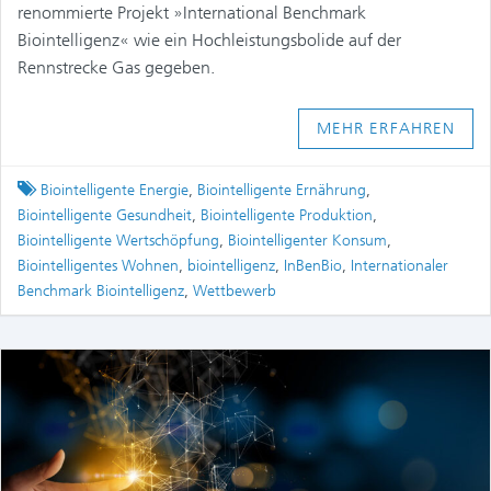
renommierte Projekt »International Benchmark
Biointelligenz« wie ein Hochleistungsbolide auf der
Rennstrecke Gas gegeben.
MEHR ERFAHREN
Tagged
Biointelligente Energie
,
Biointelligente Ernährung
,
Biointelligente Gesundheit
,
Biointelligente Produktion
,
Biointelligente Wertschöpfung
,
Biointelligenter Konsum
,
Biointelligentes Wohnen
,
biointelligenz
,
InBenBio
,
Internationaler
Benchmark Biointelligenz
,
Wettbewerb