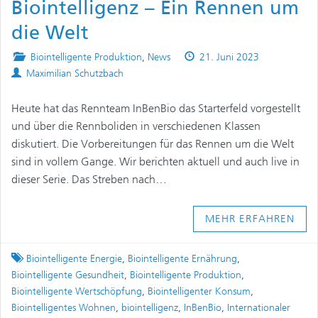
Biointelligenz – Ein Rennen um
die Welt
Posted
Published
Biointelligente Produktion
,
News
21. Juni 2023
Authors
in
on
Maximilian Schutzbach
Heute hat das Rennteam InBenBio das Starterfeld vorgestellt
und über die Rennboliden in verschiedenen Klassen
diskutiert. Die Vorbereitungen für das Rennen um die Welt
sind in vollem Gange. Wir berichten aktuell und auch live in
dieser Serie. Das Streben nach…
MEHR ERFAHREN
Tagged
Biointelligente Energie
,
Biointelligente Ernährung
,
Biointelligente Gesundheit
,
Biointelligente Produktion
,
Biointelligente Wertschöpfung
,
Biointelligenter Konsum
,
Biointelligentes Wohnen
,
biointelligenz
,
InBenBio
,
Internationaler