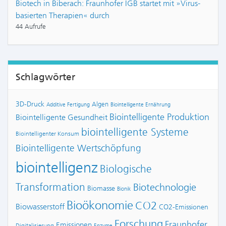
Biotech in Biberach: Fraunhofer IGB startet mit »Virus-
basierten Therapien« durch
44 Aufrufe
Schlagwörter
3D-Druck
Algen
Additive Fertigung
Biointelligente Ernährung
Biointelligente Produktion
Biointelligente Gesundheit
biointelligente Systeme
Biointelligenter Konsum
Biointelligente Wertschöpfung
biointelligenz
Biologische
Transformation
Biotechnologie
Biomasse
Bionik
Bioökonomie
CO2
Biowasserstoff
CO2-Emissionen
Forschung
Fraunhofer
Emissionen
Digitalisierung
Enzyme