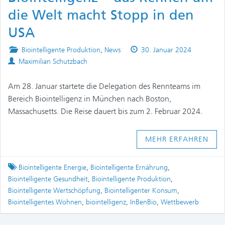
die Welt macht Stopp in den
USA
Posted
Published
Biointelligente Produktion
,
News
30. Januar 2024
Authors
in
on
Maximilian Schutzbach
Am 28. Januar startete die Delegation des Rennteams im
Bereich Biointelligenz in München nach Boston,
Massachusetts. Die Reise dauert bis zum 2. Februar 2024.
MEHR ERFAHREN
Tagged
Biointelligente Energie
,
Biointelligente Ernährung
,
Biointelligente Gesundheit
,
Biointelligente Produktion
,
Biointelligente Wertschöpfung
,
Biointelligenter Konsum
,
Biointelligentes Wohnen
,
biointelligenz
,
InBenBio
,
Wettbewerb