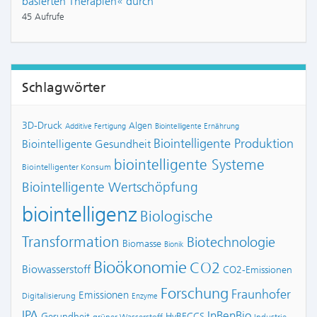
basierten Therapien« durch
45 Aufrufe
Schlagwörter
3D-Druck
Algen
Additive Fertigung
Biointelligente Ernährung
Biointelligente Produktion
Biointelligente Gesundheit
biointelligente Systeme
Biointelligenter Konsum
Biointelligente Wertschöpfung
biointelligenz
Biologische
Transformation
Biotechnologie
Biomasse
Bionik
Bioökonomie
CO2
Biowasserstoff
CO2-Emissionen
Forschung
Fraunhofer
Emissionen
Digitalisierung
Enzyme
IPA
InBenBio
Gesundheit
HyBECCS