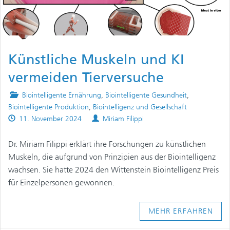
Künstliche Muskeln und KI
vermeiden Tierversuche
Posted
Biointelligente Ernährung
,
Biointelligente Gesundheit
,
in
Biointelligente Produktion
,
Biointelligenz und Gesellschaft
Published
Authors
11. November 2024
Miriam Filippi
on
Dr. Miriam Filippi erklärt ihre Forschungen zu künstlichen
Muskeln, die aufgrund von Prinzipien aus der Biointelligenz
wachsen. Sie hatte 2024 den Wittenstein Biointelligenz Preis
für Einzelpersonen gewonnen.
MEHR ERFAHREN