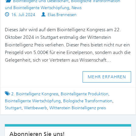
Posted
Biointelligenz und Gesellschaft
,
Biologische Transformation
in
und Biointelligente Wertschöpfung
,
News
Published
Authors
16. Juli 2024
Elias Brenneisen
on
Dieses Jahr wird auf dem Biointelligenz Kongress am 22.
Oktober 2024 in Stuttgart erstmalig der Wittenstein
Biointelligenz Preis verliehen. Dieser Preis bietet nicht nur ein
Preisgeld von 5.000€ für eine Einzelperson, sondern auch die
Gelegenheit, sich vor Vertretern aus Wissenschaft…
MEHR ERFAHREN
Tagged
2. Biointelligenz Kongress
,
Biointelligente Produktion
,
Biointelligente Wertschöpfung
,
Biologische Transformation
,
Stuttgart
,
Wettbewerb
,
Wittenstein Biointelligenz preis
Abonnieren Sie uns!