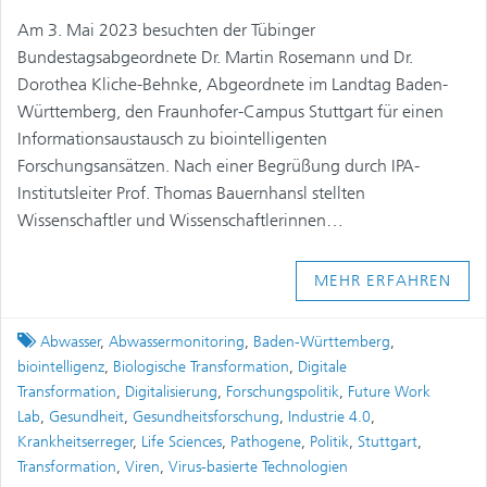
in
on
Am 3. Mai 2023 besuchten der Tübinger
Bundestagsabgeordnete Dr. Martin Rosemann und Dr.
Dorothea Kliche-Behnke, Abgeordnete im Landtag Baden-
Württemberg, den Fraunhofer-Campus Stuttgart für einen
Informationsaustausch zu biointelligenten
Forschungsansätzen. Nach einer Begrüßung durch IPA-
Institutsleiter Prof. Thomas Bauernhansl stellten
Wissenschaftler und Wissenschaftlerinnen…
MEHR ERFAHREN
Tagged
Abwasser
,
Abwassermonitoring
,
Baden-Württemberg
,
biointelligenz
,
Biologische Transformation
,
Digitale
Transformation
,
Digitalisierung
,
Forschungspolitik
,
Future Work
Lab
,
Gesundheit
,
Gesundheitsforschung
,
Industrie 4.0
,
Krankheitserreger
,
Life Sciences
,
Pathogene
,
Politik
,
Stuttgart
,
Transformation
,
Viren
,
Virus-basierte Technologien