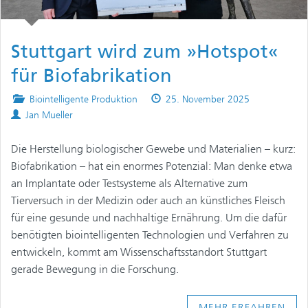
Stuttgart wird zum »Hotspot«
für Biofabrikation
Posted
Published
Biointelligente Produktion
25. November 2025
Authors
in
on
Jan Mueller
Die Herstellung biologischer Gewebe und Materialien – kurz:
Biofabrikation – hat ein enormes Potenzial: Man denke etwa
an Implantate oder Testsysteme als Alternative zum
Tierversuch in der Medizin oder auch an künstliches Fleisch
für eine gesunde und nachhaltige Ernährung. Um die dafür
benötigten biointelligenten Technologien und Verfahren zu
entwickeln, kommt am Wissenschaftsstandort Stuttgart
gerade Bewegung in die Forschung.
MEHR ERFAHREN