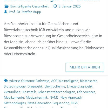
Posted
Published
Biointelligente Gesundheit
8. Januar 2025
Authors
in
on
Prof. Dr. Steffen Rupp
Am Fraunhofer-Institut für Grenzflächen- und
Bioverfahrenstechnik IGB entwickeln und nutzen wir
Biosensoren zur Anwendung im Gesundheitsbereich, also in
der Medizin, aber auch darüber hinaus − etwa für die
Kosmetikbranche oder zur Qualitätssicherung bei Trinkwasser
oder Lebensmitteln.
MEHR ERFAHREN
Tagged
Adverse Outcome Pathways
,
AOP
,
biointelligenz
,
Biosensoren
,
Biotechnologie
,
Diagnostik
,
Elektrochemie
,
Erregerdiagnostik
,
Gesundheit
,
Kosmetik
,
Lebensmitteltechnologien
,
Life Sciences
,
Medikamente
,
Medizintechnik
,
NAMS
,
New Approach
Methodologies
,
Next-Generation Sequencing
,
NGS
,