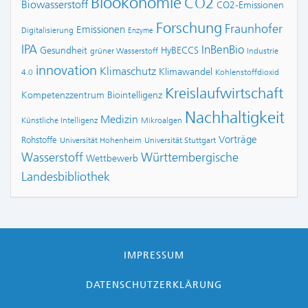
Bioökonomie
CO2
Biowasserstoff
CO2-Emissionen
Forschung
Fraunhofer
Emissionen
Digitalisierung
Enzyme
IPA
InBenBio
Gesundheit
HyBECCS
grüner Wasserstoff
Industrie
innovation
Klimaschutz
Klimawandel
4.0
Kohlenstoffdioxid
Kreislaufwirtschaft
Kompetenzzentrum Biointelligenz
Nachhaltigkeit
Medizin
Künstliche Intelligenz
Mikroalgen
Vorträge
Rohstoffe
Universität Hohenheim
Universität Stuttgart
Wasserstoff
Württembergische
Wettbewerb
Landesbibliothek
IMPRESSUM
DATENSCHUTZERKLÄRUNG