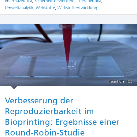
Pharmazeutika
,
Sicherheitsbewertung
,
Therapeutika
,
Umweltanalytik
,
Wirkstoffe
,
Wirkstoffentwicklung
Fraunhofer IGB
Verbesserung der
Reproduzierbarkeit im
Bioprinting: Ergebnisse einer
Round-Robin-Studie