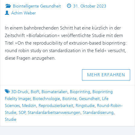
Posted
Published
Biointelligente Gesundheit
31. Oktober 2023
Authors
in
on
Achim Weber
In einem bahnbrechenden Schritt hat eine kürzlich in der
Zeitschrift »Biofabrication« veröffentlichte Studie mit dem
Titel »On the reproducibility of extrusion-based bioprinting:
round robin study on standardization in the field« versucht,
diese Fragen anzugehen.
MEHR ERFAHREN
Tagged
3D-Druck
,
BioFI
,
Biomaterialien
,
Bioprinting
,
Bioprinting
Fidelity Imager
,
Biotechnologie
,
Biotinte
,
Gesundheit
,
Life
Sciences
,
Medizin
,
Reproduzierbarkeit
,
Ringstudie
,
Round-Robin-
Studie
,
SOP
,
Standardarbeitsanweisungen
,
Standardisierung
,
Studie