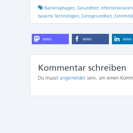
Tagged
Bakteriophagen
,
Gesundheit
,
Infektionskrankh
basierte Technologien
,
Zahngesundheit
,
Zahnmedi
teilen
teilen
teilen
Kommentar schreiben
Du musst
angemeldet
sein, um einen Komm