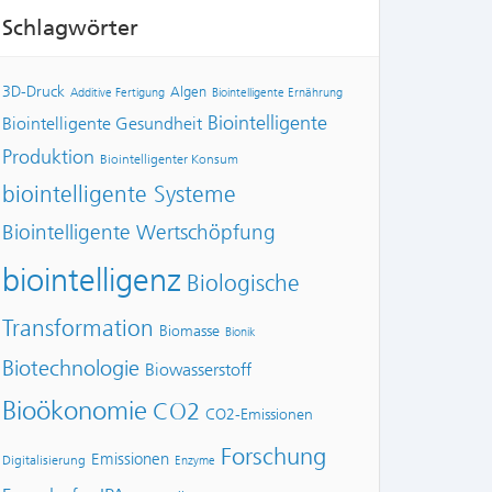
Schlagwörter
3D-Druck
Algen
Additive Fertigung
Biointelligente Ernährung
Biointelligente
Biointelligente Gesundheit
Produktion
Biointelligenter Konsum
biointelligente Systeme
Biointelligente Wertschöpfung
biointelligenz
Biologische
Transformation
Biomasse
Bionik
Biotechnologie
Biowasserstoff
Bioökonomie
CO2
CO2-Emissionen
Forschung
Emissionen
Digitalisierung
Enzyme