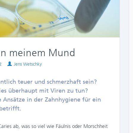
r in meinem Mund
Authors
2
Jens Wetschky
tlich teuer und schmerzhaft sein?
ies überhaupt mit Viren zu tun?
Ansätze in der Zahnhygiene für ein
etrifft.
ries ab, was so viel wie Fäulnis oder Morschheit