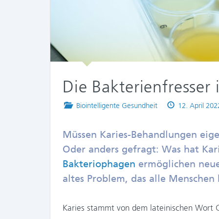
Die Bakterienfresse
Posted
Published
Biointelligente Gesundheit
12. April 202
in
on
Müssen Karies-Behandlungen eigen
Oder anders gefragt: Was hat Kar
Bakteriophagen
ermöglichen neue 
altes Problem, das alle Menschen b
Karies stammt von dem lateinischen Wort Ca