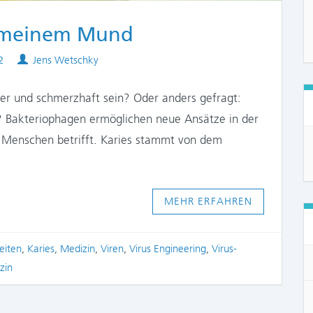
in meinem Mund
Authors
2
Jens Wetschky
er und schmerzhaft sein? Oder anders gefragt:
? Bakteriophagen ermöglichen neue Ansätze in der
e Menschen betrifft. Karies stammt von dem
MEHR ERFAHREN
eiten
,
Karies
,
Medizin
,
Viren
,
Virus Engineering
,
Virus-
zin