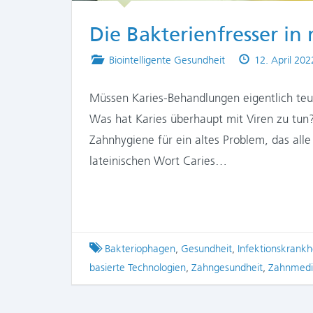
Die Bakterienfresser 
Posted
Published
Biointelligente Gesundheit
12. April 202
in
on
Müssen Karies-Behandlungen eigentlich teu
Was hat Karies überhaupt mit Viren zu tun
Zahnhygiene für ein altes Problem, das all
lateinischen Wort Caries…
Tagged
Bakteriophagen
,
Gesundheit
,
Infektionskrankh
basierte Technologien
,
Zahngesundheit
,
Zahnmedi