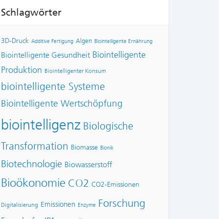
Schlagwörter
3D-Druck
Algen
Additive Fertigung
Biointelligente Ernährung
Biointelligente
Biointelligente Gesundheit
Produktion
Biointelligenter Konsum
biointelligente Systeme
Biointelligente Wertschöpfung
biointelligenz
Biologische
Transformation
Biomasse
Bionik
Biotechnologie
Biowasserstoff
Bioökonomie
CO2
CO2-Emissionen
Forschung
Emissionen
Digitalisierung
Enzyme