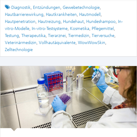
Tagged
Diagnostik
,
Entzündungen
,
Gewebetechnologie
,
Hautbarrierewirkung
,
Hautkrankheiten
,
Hautmodell
,
Hautpenetration
,
Hautreizung
,
Hundehaut
,
Hundeshampoo
,
In-
vitro-Modelle
,
In-vitro-Testsysteme
,
Kosmetika
,
Pflegemittel
,
Testung
,
Therapeutika
,
Tierarznei
,
Tiermedizin
,
Tierversuche
,
Veterinärmedizin
,
Vollhautäquivalente
,
WowWowSkin
,
Zelltechnologie