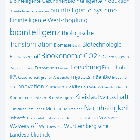
Biointelligente Produktion
Biointelligente Gesundheit
biointelligente Systeme
Biointelligenter Konsum
Biointelligente Wertschöpfung
biointelligenz
Biologische
Transformation
Biotechnologie
Biomasse
Bionik
Bioökonomie
CO2
Biowasserstoff
CO2-Emissionen
Forschung
Fraunhofer
Emissionen
Digitalisierung
Enzyme
IPA
InBenBio
Gesundheit
HyBECCS
grüner Wasserstoff
Industrie
innovation
Klimaschutz
Klimawandel
4.0
Kohlenstoffdioxid
Kreislaufwirtschaft
Kompetenzzentrum Biointelligenz
Nachhaltigkeit
Medizin
Künstliche Intelligenz
Mikroalgen
Vorträge
Rohstoffe
Universität Hohenheim
Universität Stuttgart
Wasserstoff
Württembergische
Wettbewerb
Landesbibliothek