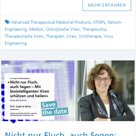
MEHR ERFAHREN
Tagged
Advanced Therapeutical Medicinal Products
,
ATMPs
,
Genom-
Engineering
,
Medizin
,
Onkolytische Viren
,
Therapeutika
,
Therapeutische Viren
,
Therapien
,
Viren
,
Virotherapie
,
Virus
Engineering
Nicht nur Fluch, auch Segen: