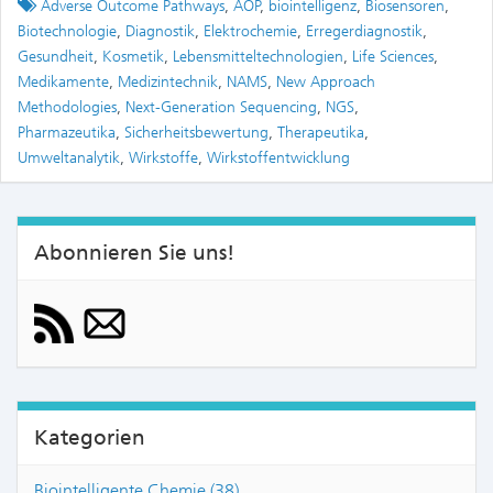
Tagged
Adverse Outcome Pathways
,
AOP
,
biointelligenz
,
Biosensoren
,
Biotechnologie
,
Diagnostik
,
Elektrochemie
,
Erregerdiagnostik
,
Gesundheit
,
Kosmetik
,
Lebensmitteltechnologien
,
Life Sciences
,
Medikamente
,
Medizintechnik
,
NAMS
,
New Approach
Methodologies
,
Next-Generation Sequencing
,
NGS
,
Pharmazeutika
,
Sicherheitsbewertung
,
Therapeutika
,
Umweltanalytik
,
Wirkstoffe
,
Wirkstoffentwicklung
Abonnieren Sie uns!
Kategorien
Biointelligente Chemie (38)