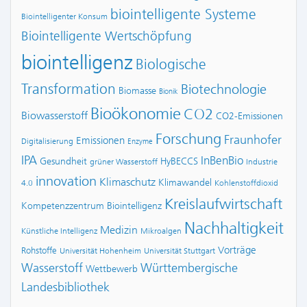
biointelligente Systeme
Biointelligenter Konsum
Biointelligente Wertschöpfung
biointelligenz
Biologische
Transformation
Biotechnologie
Biomasse
Bionik
Bioökonomie
CO2
Biowasserstoff
CO2-Emissionen
Forschung
Fraunhofer
Emissionen
Digitalisierung
Enzyme
IPA
InBenBio
Gesundheit
HyBECCS
grüner Wasserstoff
Industrie
innovation
Klimaschutz
Klimawandel
4.0
Kohlenstoffdioxid
Kreislaufwirtschaft
Kompetenzzentrum Biointelligenz
Nachhaltigkeit
Medizin
Künstliche Intelligenz
Mikroalgen
Vorträge
Rohstoffe
Universität Hohenheim
Universität Stuttgart
Wasserstoff
Württembergische
Wettbewerb
Landesbibliothek