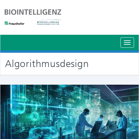
Schal
Navig
Algorithmusdesign