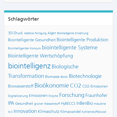
Schlagwörter
3D-Druck
Algen
Additive Fertigung
Biointelligente Ernährung
Biointelligente Produktion
Biointelligente Gesundheit
biointelligente Systeme
Biointelligenter Konsum
Biointelligente Wertschöpfung
biointelligenz
Biologische
Transformation
Biotechnologie
Biomasse
Bionik
Bioökonomie
CO2
Biowasserstoff
CO2-Emissionen
Forschung
Fraunhofer
Emissionen
Digitalisierung
Enzyme
IPA
InBenBio
Gesundheit
HyBECCS
grüner Wasserstoff
Industrie
innovation
Klimaschutz
Klimawandel
4.0
Kohlenstoffdioxid