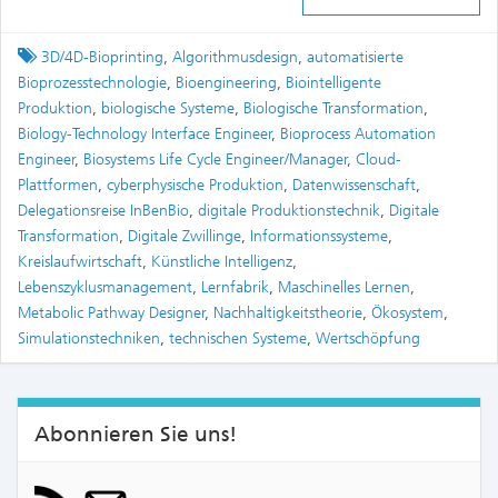
Tagged
3D/4D-Bioprinting
,
Algorithmusdesign
,
automatisierte
Bioprozesstechnologie
,
Bioengineering
,
Biointelligente
Produktion
,
biologische Systeme
,
Biologische Transformation
,
Biology-Technology Interface Engineer
,
Bioprocess Automation
Engineer
,
Biosystems Life Cycle Engineer/Manager
,
Cloud-
Plattformen
,
cyberphysische Produktion
,
Datenwissenschaft
,
Delegationsreise InBenBio
,
digitale Produktionstechnik
,
Digitale
Transformation
,
Digitale Zwillinge
,
Informationssysteme
,
Kreislaufwirtschaft
,
Künstliche Intelligenz
,
Lebenszyklusmanagement
,
Lernfabrik
,
Maschinelles Lernen
,
Metabolic Pathway Designer
,
Nachhaltigkeitstheorie
,
Ökosystem
,
Simulationstechniken
,
technischen Systeme
,
Wertschöpfung
Abonnieren Sie uns!