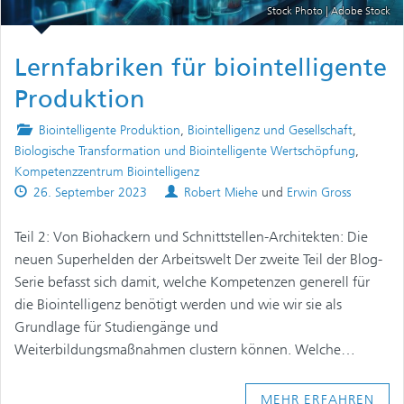
Stock Photo | Adobe Stock
Lernfabriken für biointelligente
Produktion
Posted
Biointelligente Produktion
,
Biointelligenz und Gesellschaft
,
in
Biologische Transformation und Biointelligente Wertschöpfung
,
Kompetenzzentrum Biointelligenz
Published
Authors
26. September 2023
Robert Miehe
und
Erwin Gross
on
Teil 2: Von Biohackern und Schnittstellen-Architekten: Die
neuen Superhelden der Arbeitswelt Der zweite Teil der Blog-
Serie befasst sich damit, welche Kompetenzen generell für
die Biointelligenz benötigt werden und wie wir sie als
Grundlage für Studiengänge und
Weiterbildungsmaßnahmen clustern können. Welche…
MEHR ERFAHREN