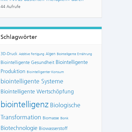
44 Aufrufe
Schlagwörter
3D-Druck
Algen
Additive Fertigung
Biointelligente Ernährung
Biointelligente
Biointelligente Gesundheit
Produktion
Biointelligenter Konsum
biointelligente Systeme
Biointelligente Wertschöpfung
biointelligenz
Biologische
Transformation
Biomasse
Bionik
Biotechnologie
Biowasserstoff