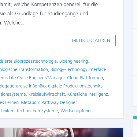
 damit, welche Kompetenzen generell für die
 sie als Grundlage für Studiengänge und
en. Welche…
MEHR ERFAHREN
isierte Bioprozesstechnologie
,
Bioengineering
,
iologische Transformation
,
Biology-Technology Interface
tems Life Cycle Engineer/Manager
,
Cloud-Plattformen
,
legationsreise InBenBio
,
digitale Produktionstechnik
,
ationssysteme
,
Kreislaufwirtschaft
,
Künstliche Intelligenz
,
es Lernen
,
Metabolic Pathway Designer
,
chniken
,
technischen Systeme
,
Wertschöpfung
COMME