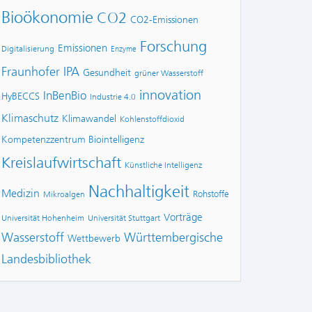
Bioökonomie
CO2
CO2-Emissionen
Forschung
Emissionen
Digitalisierung
Enzyme
Fraunhofer IPA
Gesundheit
grüner Wasserstoff
innovation
InBenBio
HyBECCS
Industrie 4.0
Klimaschutz
Klimawandel
Kohlenstoffdioxid
Kompetenzzentrum Biointelligenz
Kreislaufwirtschaft
Künstliche Intelligenz
Nachhaltigkeit
Medizin
Rohstoffe
Mikroalgen
Vorträge
Universität Hohenheim
Universität Stuttgart
Wasserstoff
Württembergische
Wettbewerb
Landesbibliothek