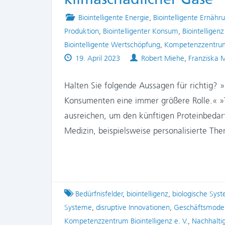
Posted
Biointelligente Energie
,
Biointelligente Ernähr
in
Produktion
,
Biointelligenter Konsum
,
Biointelligen
Biointelligente Wertschöpfung
,
Kompetenzzentrum 
Published
Authors
19. April 2023
Robert Miehe
,
Franziska 
on
Halten Sie folgende Aussagen für richtig? »
Konsumenten eine immer größere Rolle.« »T
ausreichen, um den künftigen Proteinbedarf
Medizin, beispielsweise personalisierte T
Tagged
Bedürfnisfelder
,
biointelligenz
,
biologische Sys
Systeme
,
disruptive Innovationen
,
Geschäftsmodel
Kompetenzzentrum Biointelligenz e. V.
,
Nachhaltig