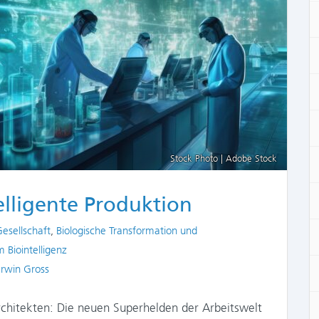
Stock Photo | Adobe Stock
elligente Produktion
Gesellschaft
,
Biologische Transformation und
Biointelligenz
rwin Gross
Architekten: Die neuen Superhelden der Arbeitswelt