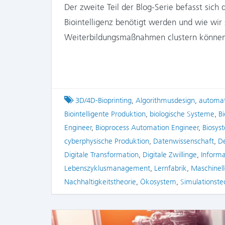
Der zweite Teil der Blog-Serie befasst sich
Biointelligenz benötigt werden und wie wir
Weiterbildungsmaßnahmen clustern könn
Tagged
3D/4D-Bioprinting
,
Algorithmusdesign
,
automat
Biointelligente Produktion
,
biologische Systeme
,
B
Engineer
,
Bioprocess Automation Engineer
,
Biosys
cyberphysische Produktion
,
Datenwissenschaft
,
De
Digitale Transformation
,
Digitale Zwillinge
,
Inform
Lebenszyklusmanagement
,
Lernfabrik
,
Maschinell
Nachhaltigkeitstheorie
,
Ökosystem
,
Simulationste