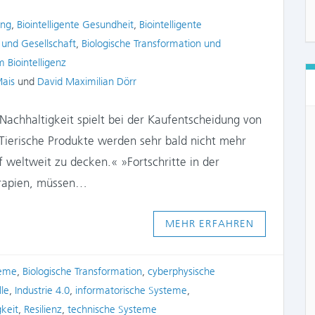
ung
,
Biointelligente Gesundheit
,
Biointelligente
z und Gesellschaft
,
Biologische Transformation und
Biointelligenz
Mais
und
David Maximilian Dörr
Nachhaltigkeit spielt bei der Kaufentscheidung von
ierische Produkte werden sehr bald nicht mehr
 weltweit zu decken.« »Fortschritte in der
herapien, müssen…
MEHR ERFAHREN
teme
,
Biologische Transformation
,
cyberphysische
le
,
Industrie 4.0
,
informatorische Systeme
,
keit
,
Resilienz
,
technische Systeme