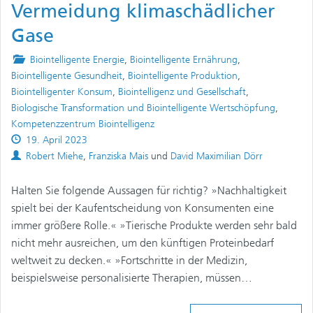
Vermeidung klimaschädlicher
Gase
Posted
Biointelligente Energie
,
Biointelligente Ernährung
,
in
Biointelligente Gesundheit
,
Biointelligente Produktion
,
Biointelligenter Konsum
,
Biointelligenz und Gesellschaft
,
Biologische Transformation und Biointelligente Wertschöpfung
,
Kompetenzzentrum Biointelligenz
Published
19. April 2023
on
Authors
Robert Miehe
,
Franziska Mais
und
David Maximilian Dörr
Halten Sie folgende Aussagen für richtig? »Nachhaltigkeit
spielt bei der Kaufentscheidung von Konsumenten eine
immer größere Rolle.« »Tierische Produkte werden sehr bald
nicht mehr ausreichen, um den künftigen Proteinbedarf
weltweit zu decken.« »Fortschritte in der Medizin,
beispielsweise personalisierte Therapien, müssen…