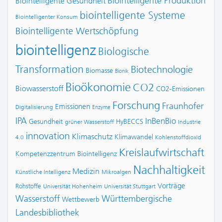
Biointelligente Produktion
Biointelligente Gesundheit
biointelligente Systeme
Biointelligenter Konsum
Biointelligente Wertschöpfung
biointelligenz
Biologische
Transformation
Biotechnologie
Biomasse
Bionik
Bioökonomie
CO2
Biowasserstoff
CO2-Emissionen
Forschung
Fraunhofer
Emissionen
Digitalisierung
Enzyme
IPA
InBenBio
Gesundheit
HyBECCS
grüner Wasserstoff
Industrie
innovation
Klimaschutz
Klimawandel
4.0
Kohlenstoffdioxid
Kreislaufwirtschaft
Kompetenzzentrum Biointelligenz
Nachhaltigkeit
Medizin
Künstliche Intelligenz
Mikroalgen
Vorträge
Rohstoffe
Universität Hohenheim
Universität Stuttgart
Wasserstoff
Württembergische
Wettbewerb
Landesbibliothek