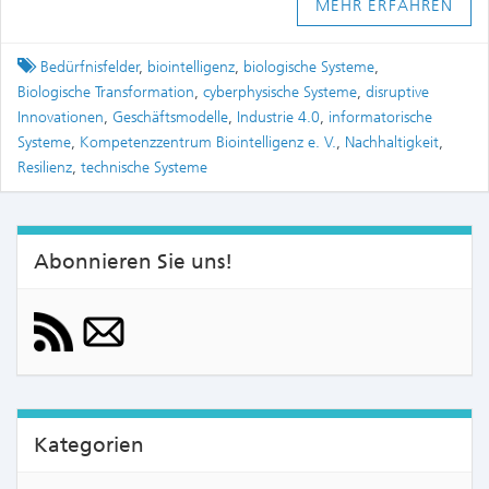
MEHR ERFAHREN
Tagged
Bedürfnisfelder
,
biointelligenz
,
biologische Systeme
,
Biologische Transformation
,
cyberphysische Systeme
,
disruptive
Innovationen
,
Geschäftsmodelle
,
Industrie 4.0
,
informatorische
Systeme
,
Kompetenzzentrum Biointelligenz e. V.
,
Nachhaltigkeit
,
Resilienz
,
technische Systeme
Abonnieren Sie uns!
Kategorien