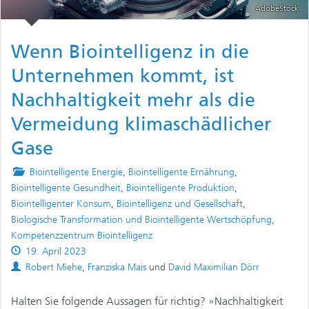
AdobeStock
Wenn Biointelligenz in die
Unternehmen kommt, ist
Nachhaltigkeit mehr als die
Vermeidung klimaschädlicher
Gase
Posted
Biointelligente Energie
,
Biointelligente Ernährung
,
in
Biointelligente Gesundheit
,
Biointelligente Produktion
,
Biointelligenter Konsum
,
Biointelligenz und Gesellschaft
,
Biologische Transformation und Biointelligente Wertschöpfung
,
Kompetenzzentrum Biointelligenz
Published
19. April 2023
on
Authors
Robert Miehe
,
Franziska Mais
und
David Maximilian Dörr
Halten Sie folgende Aussagen für richtig? »Nachhaltigkeit