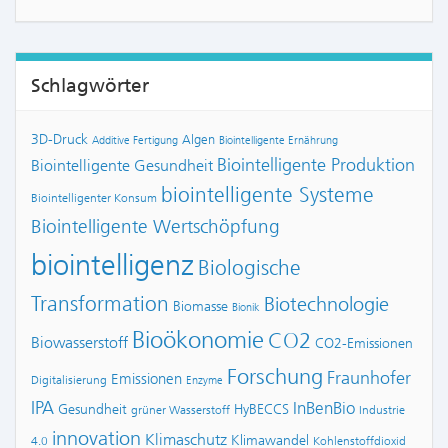
Schlagwörter
3D-Druck
Algen
Additive Fertigung
Biointelligente Ernährung
Biointelligente Produktion
Biointelligente Gesundheit
biointelligente Systeme
Biointelligenter Konsum
Biointelligente Wertschöpfung
biointelligenz
Biologische
Transformation
Biotechnologie
Biomasse
Bionik
Bioökonomie
CO2
Biowasserstoff
CO2-Emissionen
Forschung
Fraunhofer
Emissionen
Digitalisierung
Enzyme
IPA
InBenBio
Gesundheit
HyBECCS
grüner Wasserstoff
Industrie
innovation
Klimaschutz
Klimawandel
4.0
Kohlenstoffdioxid