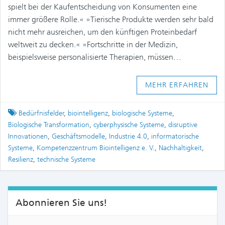
spielt bei der Kaufentscheidung von Konsumenten eine
immer größere Rolle.« »Tierische Produkte werden sehr bald
nicht mehr ausreichen, um den künftigen Proteinbedarf
weltweit zu decken.« »Fortschritte in der Medizin,
beispielsweise personalisierte Therapien, müssen…
MEHR ERFAHREN
Tagged
Bedürfnisfelder
,
biointelligenz
,
biologische Systeme
,
Biologische Transformation
,
cyberphysische Systeme
,
disruptive
Innovationen
,
Geschäftsmodelle
,
Industrie 4.0
,
informatorische
Systeme
,
Kompetenzzentrum Biointelligenz e. V.
,
Nachhaltigkeit
,
Resilienz
,
technische Systeme
Abonnieren Sie uns!