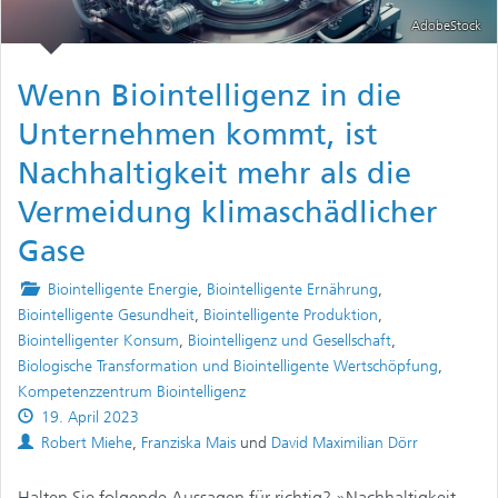
AdobeStock
Wenn Biointelligenz in die
Unternehmen kommt, ist
Nachhaltigkeit mehr als die
Vermeidung klimaschädlicher
Gase
Posted
Biointelligente Energie
,
Biointelligente Ernährung
,
in
Biointelligente Gesundheit
,
Biointelligente Produktion
,
Biointelligenter Konsum
,
Biointelligenz und Gesellschaft
,
Biologische Transformation und Biointelligente Wertschöpfung
,
Kompetenzzentrum Biointelligenz
Published
19. April 2023
on
Authors
Robert Miehe
,
Franziska Mais
und
David Maximilian Dörr
Halten Sie folgende Aussagen für richtig? »Nachhaltigkeit