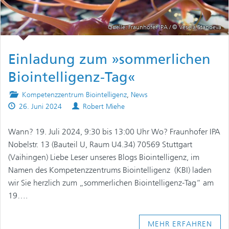
Quelle: Fraunhofer IPA / © Vesela Stanoeva
Einladung zum »sommerlichen
Biointelligenz-Tag«
Posted
Kompetenzzentrum Biointelligenz
,
News
Published
in
Authors
26. Juni 2024
Robert Miehe
on
Wann? 19. Juli 2024, 9:30 bis 13:00 Uhr Wo? Fraunhofer IPA
Nobelstr. 13 (Bauteil U, Raum U4.34) 70569 Stuttgart
(Vaihingen) Liebe Leser unseres Blogs Biointelligenz, im
Namen des Kompetenzzentrums Biointelligenz (KBI) laden
wir Sie herzlich zum „sommerlichen Biointelligenz-Tag“ am
19….
MEHR ERFAHREN