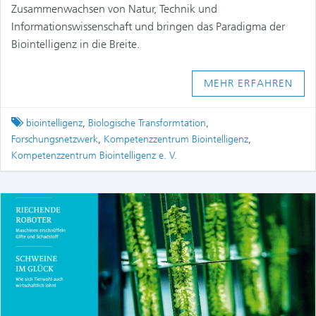
Zusammenwachsen von Natur, Technik und
Informationswissenschaft und bringen das Paradigma der
Biointelligenz in die Breite.
MEHR ERFAHREN
Tagged
biointelligenz
,
Biologische Transformtation
,
Forschungsnetzwerk
,
Kompetenzzentrum Biointelligenz
,
Kompetenzzentrum Biointelligenz e. V.