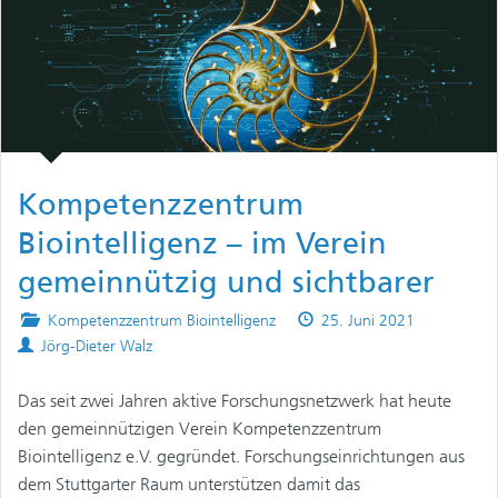
Kompetenzzentrum
Biointelligenz – im Verein
gemeinnützig und sichtbarer
Posted
Published
Kompetenzzentrum Biointelligenz
25. Juni 2021
Authors
in
on
Jörg-Dieter Walz
Das seit zwei Jahren aktive Forschungsnetzwerk hat heute
den gemeinnützigen Verein Kompetenzzentrum
Biointelligenz e.V. gegründet. Forschungseinrichtungen aus
dem Stuttgarter Raum unterstützen damit das