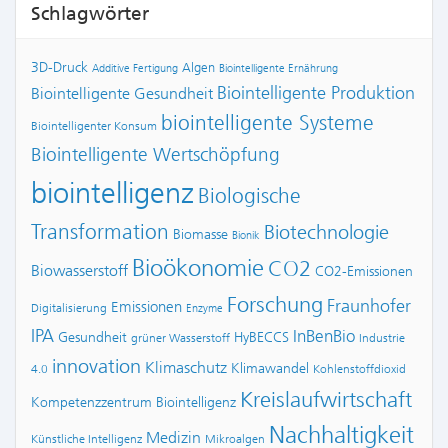
Schlagwörter
3D-Druck
Algen
Additive Fertigung
Biointelligente Ernährung
Biointelligente Produktion
Biointelligente Gesundheit
biointelligente Systeme
Biointelligenter Konsum
Biointelligente Wertschöpfung
biointelligenz
Biologische
Transformation
Biotechnologie
Biomasse
Bionik
Bioökonomie
CO2
Biowasserstoff
CO2-Emissionen
Forschung
Fraunhofer
Emissionen
Digitalisierung
Enzyme
IPA
InBenBio
Gesundheit
HyBECCS
grüner Wasserstoff
Industrie
innovation
Klimaschutz
Klimawandel
4.0
Kohlenstoffdioxid
Kreislaufwirtschaft
Kompetenzzentrum Biointelligenz
Nachhaltigkeit
Medizin
Künstliche Intelligenz
Mikroalgen