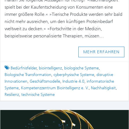
spielt bei der Kaufentscheidung von Konsumenten eine
immer größere Rolle.« »Tierische Produkte werden sehr bald
nicht mehr ausreichen, um den künftigen Proteinbedarf
weltweit zu decken.« »Fortschritte in der Medizin,
beispielsweise personalisierte Therapien, müssen…
MEHR ERFAHREN
Tagged
Bedürfnisfelder
,
biointelligenz
,
biologische Systeme
,
Biologische Transformation
,
cyberphysische Systeme
,
disruptive
Innovationen
,
Geschäftsmodelle
,
Industrie 4.0
,
informatorische
Systeme
,
Kompetenzzentrum Biointelligenz e. V.
,
Nachhaltigkeit
,
Resilienz
,
technische Systeme