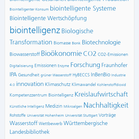
biointelligente Systeme
Biointelligenter Konsum
Biointelligente Wertschöpfung
biointelligenz
Biologische
Transformation
Biotechnologie
Biomasse
Bionik
Bioökonomie
CO2
Biowasserstoff
CO2-Emissionen
Forschung
Fraunhofer
Emissionen
Digitalisierung
Enzyme
IPA
InBenBio
Gesundheit
HyBECCS
grüner Wasserstoff
Industrie
innovation
Klimaschutz
Klimawandel
4.0
Kohlenstoffdioxid
Kreislaufwirtschaft
Kompetenzzentrum Biointelligenz
Nachhaltigkeit
Medizin
Künstliche Intelligenz
Mikroalgen
Vorträge
Rohstoffe
Universität Hohenheim
Universität Stuttgart
Wasserstoff
Württembergische
Wettbewerb
Landesbibliothek