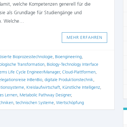
 damit, welche Kompetenzen generell für die
 sie als Grundlage für Studiengänge und
en. Welche…
MEHR ERFAHREN
isierte Bioprozesstechnologie
,
Bioengineering
,
iologische Transformation
,
Biology-Technology Interface
tems Life Cycle Engineer/Manager
,
Cloud-Plattformen
,
legationsreise InBenBio
,
digitale Produktionstechnik
,
ationssysteme
,
Kreislaufwirtschaft
,
Künstliche Intelligenz
,
es Lernen
,
Metabolic Pathway Designer
,
chniken
,
technischen Systeme
,
Wertschöpfung