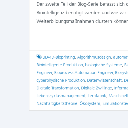
Der zweite Teil der Blog-Serie befasst sich
Biointelligenz benötigt werden und wie wir
Weiterbildungsmaßnahmen clustern könn
Tagged
3D/4D-Bioprinting
,
Algorithmusdesign
,
automat
Biointelligente Produktion
,
biologische Systeme
,
B
Engineer
,
Bioprocess Automation Engineer
,
Biosys
cyberphysische Produktion
,
Datenwissenschaft
,
De
Digitale Transformation
,
Digitale Zwillinge
,
Inform
Lebenszyklusmanagement
,
Lernfabrik
,
Maschinell
Nachhaltigkeitstheorie
,
Ökosystem
,
Simulationste