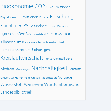
Bioökonomie
CO2
CO2-Emissionen
Forschung
Emissionen
Digitalisierung
Enzyme
Fraunhofer IPA
Gesundheit
grüner Wasserstoff
innovation
InBenBio
HyBECCS
Industrie 4.0
Klimaschutz
Klimawandel
Kohlenstoffdioxid
Kompetenzzentrum Biointelligenz
Kreislaufwirtschaft
Künstliche Intelligenz
Nachhaltigkeit
Medizin
Rohstoffe
Mikroalgen
Vorträge
Universität Hohenheim
Universität Stuttgart
Wasserstoff
Württembergische
Wettbewerb
Landesbibliothek