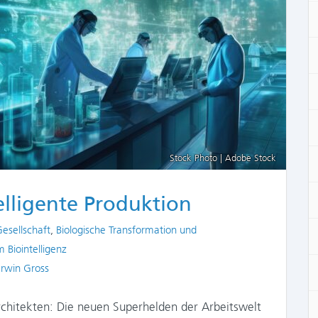
Stock Photo | Adobe Stock
elligente Produktion
Gesellschaft
,
Biologische Transformation und
Biointelligenz
rwin Gross
Architekten: Die neuen Superhelden der Arbeitswelt