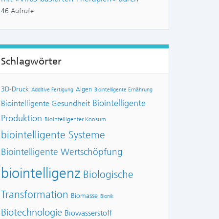
46 Aufrufe
Schlagwörter
3D-Druck
Algen
Additive Fertigung
Biointelligente Ernährung
Biointelligente
Biointelligente Gesundheit
Produktion
Biointelligenter Konsum
biointelligente Systeme
Biointelligente Wertschöpfung
biointelligenz
Biologische
Transformation
Biomasse
Bionik
Biotechnologie
Biowasserstoff