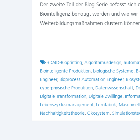
Der zweite Teil der Blog-Serie befasst sich
Biointelligenz benötigt werden und wie wir
Weiterbildungsmaßnahmen clustern könn
Tagged
3D/4D-Bioprinting
,
Algorithmusdesign
,
automat
Biointelligente Produktion
,
biologische Systeme
,
B
Engineer
,
Bioprocess Automation Engineer
,
Biosys
cyberphysische Produktion
,
Datenwissenschaft
,
De
Digitale Transformation
,
Digitale Zwillinge
,
Inform
Lebenszyklusmanagement
,
Lernfabrik
,
Maschinell
Nachhaltigkeitstheorie
,
Ökosystem
,
Simulationste