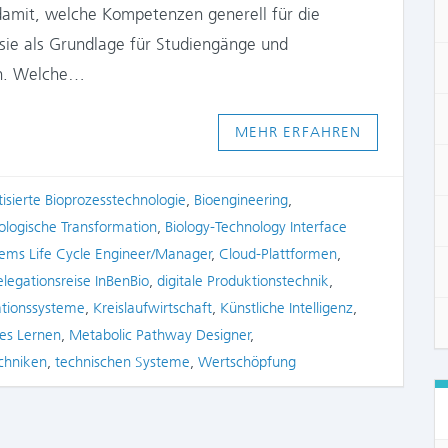
 damit, welche Kompetenzen generell für die
 sie als Grundlage für Studiengänge und
en. Welche…
MEHR ERFAHREN
isierte Bioprozesstechnologie
,
Bioengineering
,
iologische Transformation
,
Biology-Technology Interface
tems Life Cycle Engineer/Manager
,
Cloud-Plattformen
,
legationsreise InBenBio
,
digitale Produktionstechnik
,
ationssysteme
,
Kreislaufwirtschaft
,
Künstliche Intelligenz
,
es Lernen
,
Metabolic Pathway Designer
,
chniken
,
technischen Systeme
,
Wertschöpfung