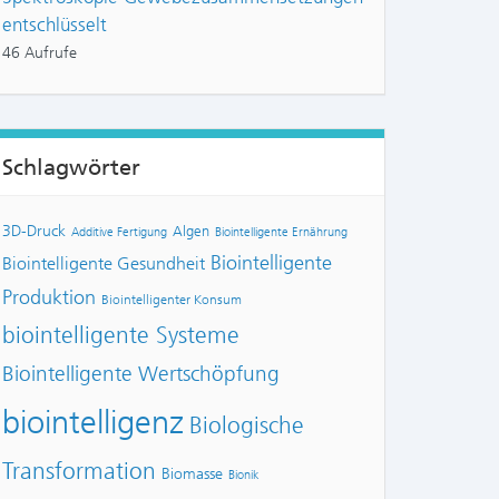
entschlüsselt
46 Aufrufe
Schlagwörter
3D-Druck
Algen
Additive Fertigung
Biointelligente Ernährung
Biointelligente
Biointelligente Gesundheit
Produktion
Biointelligenter Konsum
biointelligente Systeme
Biointelligente Wertschöpfung
biointelligenz
Biologische
Transformation
Biomasse
Bionik