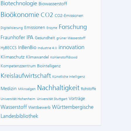
Biotechnologie
Biowasserstoff
Bioökonomie
CO2
CO2-Emissionen
Forschung
Emissionen
Digitalisierung
Enzyme
Fraunhofer IPA
Gesundheit
grüner Wasserstoff
innovation
InBenBio
HyBECCS
Industrie 4.0
Klimaschutz
Klimawandel
Kohlenstoffdioxid
Kompetenzzentrum Biointelligenz
Kreislaufwirtschaft
Künstliche Intelligenz
Nachhaltigkeit
Medizin
Rohstoffe
Mikroalgen
Vorträge
Universität Hohenheim
Universität Stuttgart
Wasserstoff
Württembergische
Wettbewerb
Landesbibliothek