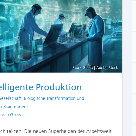
Stock Photo | Adobe Stock
elligente Produktion
Gesellschaft
,
Biologische Transformation und
Biointelligenz
rwin Gross
Architekten: Die neuen Superhelden der Arbeitswelt