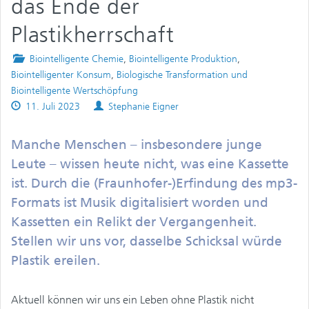
das Ende der
Plastikherrschaft
Posted
Biointelligente Chemie
,
Biointelligente Produktion
,
in
Biointelligenter Konsum
,
Biologische Transformation und
Biointelligente Wertschöpfung
Published
Authors
11. Juli 2023
Stephanie Eigner
on
Manche Menschen – insbesondere junge
Leute – wissen heute nicht, was eine Kassette
ist. Durch die (Fraunhofer-)Erfindung des mp3-
Formats ist Musik digitalisiert worden und
Kassetten ein Relikt der Vergangenheit.
Stellen wir uns vor, dasselbe Schicksal würde
Plastik ereilen.
Aktuell können wir uns ein Leben ohne Plastik nicht