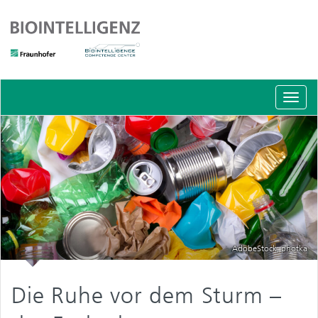
Schal
Navig
AdobeStock, photka
Die Ruhe vor dem Sturm –