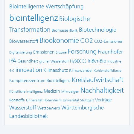
Biointelligente Wertschöpfung
biointelligenz
Biologische
Transformation
Biotechnologie
Biomasse
Bionik
Bioökonomie
CO2
Biowasserstoff
CO2-Emissionen
Forschung
Fraunhofer
Emissionen
Digitalisierung
Enzyme
IPA
InBenBio
Gesundheit
HyBECCS
grüner Wasserstoff
Industrie
innovation
Klimaschutz
Klimawandel
4.0
Kohlenstoffdioxid
Kreislaufwirtschaft
Kompetenzzentrum Biointelligenz
Nachhaltigkeit
Medizin
Künstliche Intelligenz
Mikroalgen
Vorträge
Rohstoffe
Universität Hohenheim
Universität Stuttgart
Wasserstoff
Württembergische
Wettbewerb
Landesbibliothek