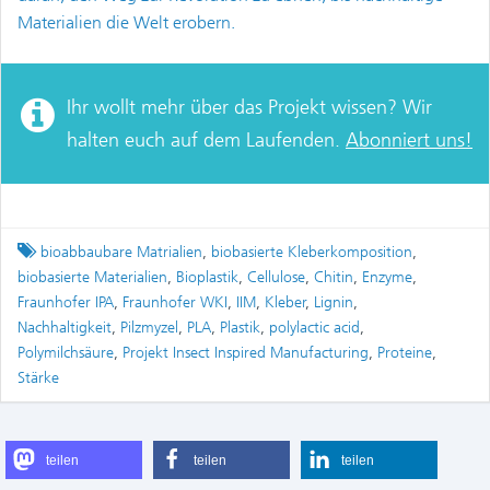
Materialien die Welt erobern.
Ihr wollt mehr über das Projekt wissen? Wir
halten euch auf dem Laufenden.
Abonniert uns!
Tagged
bioabbaubare Matrialien
,
biobasierte Kleberkomposition
,
biobasierte Materialien
,
Bioplastik
,
Cellulose
,
Chitin
,
Enzyme
,
Fraunhofer IPA
,
Fraunhofer WKI
,
IIM
,
Kleber
,
Lignin
,
Nachhaltigkeit
,
Pilzmyzel
,
PLA
,
Plastik
,
polylactic acid
,
Polymilchsäure
,
Projekt Insect Inspired Manufacturing
,
Proteine
,
Stärke
teilen
teilen
teilen