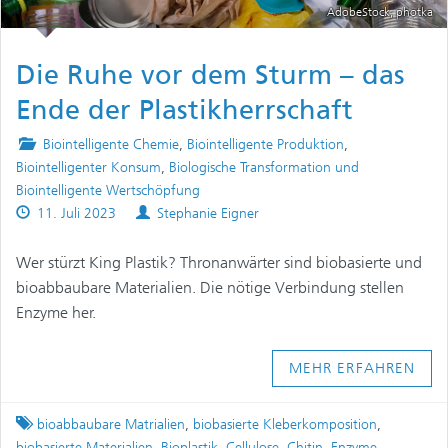
AdobeStock, photka
Die Ruhe vor dem Sturm – das
Ende der Plastikherrschaft
Posted
Biointelligente Chemie
,
Biointelligente Produktion
,
in
Biointelligenter Konsum
,
Biologische Transformation und
Biointelligente Wertschöpfung
Published
Authors
11. Juli 2023
Stephanie Eigner
on
Wer stürzt King Plastik? Thronanwärter sind biobasierte und
bioabbaubare Materialien. Die nötige Verbindung stellen
Enzyme her.
MEHR ERFAHREN
Tagged
bioabbaubare Matrialien
,
biobasierte Kleberkomposition
,
biobasierte Materialien
,
Bioplastik
,
Cellulose
,
Chitin
,
Enzyme
,