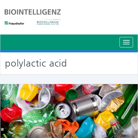
Schal
Navig
polylactic acid