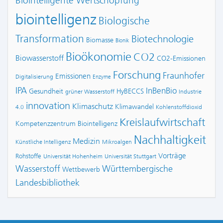
Biointelligente Wertschöpfung
biointelligenz
Biologische
Transformation
Biotechnologie
Biomasse
Bionik
Bioökonomie
CO2
Biowasserstoff
CO2-Emissionen
Forschung
Fraunhofer
Emissionen
Digitalisierung
Enzyme
IPA
InBenBio
Gesundheit
HyBECCS
grüner Wasserstoff
Industrie
innovation
Klimaschutz
Klimawandel
4.0
Kohlenstoffdioxid
Kreislaufwirtschaft
Kompetenzzentrum Biointelligenz
Nachhaltigkeit
Medizin
Künstliche Intelligenz
Mikroalgen
Vorträge
Rohstoffe
Universität Hohenheim
Universität Stuttgart
Wasserstoff
Württembergische
Wettbewerb
Landesbibliothek