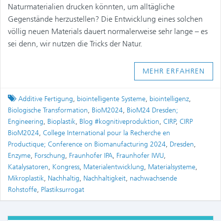
Naturmaterialien drucken könnten, um alltägliche
Gegenstände herzustellen? Die Entwicklung eines solchen
völlig neuen Materials dauert normalerweise sehr lange – es
sei denn, wir nutzen die Tricks der Natur.
MEHR ERFAHREN
Tagged
Additive Fertigung
,
biointelligente Systeme
,
biointelligenz
,
Biologische Transformation
,
BioM2024
,
BioM24 Dresden;
Engineering
,
Bioplastik
,
Blog #kognitiveproduktion
,
CIRP
,
CIRP
BioM2024
,
College International pour la Recherche en
Productique; Conference on Biomanufacturing 2024
,
Dresden
,
Enzyme
,
Forschung
,
Fraunhofer IPA
,
Fraunhofer IWU
,
Katalysatoren
,
Kongress
,
Materialentwicklung
,
Materialsysteme
,
Mikroplastik
,
Nachhaltig
,
Nachhaltigkeit
,
nachwachsende
Rohstoffe
,
Plastiksurrogat