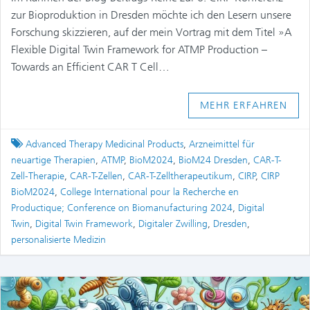
zur Bioproduktion in Dresden möchte ich den Lesern unsere
Forschung skizzieren, auf der mein Vortrag mit dem Titel »A
Flexible Digital Twin Framework for ATMP Production –
Towards an Efficient CAR T Cell…
MEHR ERFAHREN
Tagged
Advanced Therapy Medicinal Products
,
Arzneimittel für
neuartige Therapien
,
ATMP
,
BioM2024
,
BioM24 Dresden
,
CAR-T-
Zell-Therapie
,
CAR-T-Zellen
,
CAR-T-Zelltherapeutikum
,
CIRP
,
CIRP
BioM2024
,
College International pour la Recherche en
Productique; Conference on Biomanufacturing 2024
,
Digital
Twin
,
Digital Twin Framework
,
Digitaler Zwilling
,
Dresden
,
personalisierte Medizin