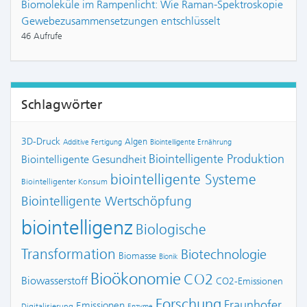
Biomoleküle im Rampenlicht: Wie Raman-Spektroskopie
Gewebezusammensetzungen entschlüsselt
46 Aufrufe
Schlagwörter
3D-Druck
Algen
Additive Fertigung
Biointelligente Ernährung
Biointelligente Produktion
Biointelligente Gesundheit
biointelligente Systeme
Biointelligenter Konsum
Biointelligente Wertschöpfung
biointelligenz
Biologische
Transformation
Biotechnologie
Biomasse
Bionik
Bioökonomie
CO2
Biowasserstoff
CO2-Emissionen
Forschung
Fraunhofer
Emissionen
Digitalisierung
Enzyme