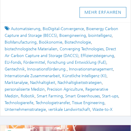
MEHR ERFAHREN
Tagged
Automatisierung
,
BioDigital-Convergence
,
Bioenergy Carbon
Capture and Storage (BECCS)
,
Bioengineering
,
biointelligenz
,
BioManufacturing
,
Bioökonomie
,
Biotechnologie
,
biotechnologische Materialien
,
Converging Technologies
,
Direct
Air Carbon Capture and Storage (DACCS)
,
Effizienzsteigerung
,
EU-Fonds
,
Fördermittel
,
Forschung und Entwicklung (FuE)
,
Gentechnik
,
Innovationsförderung.
,
Innovationsmanagement
,
Internationale Zusammenarbeit
,
Künstliche Intelligenz (KI)
,
Marktanalyse
,
Nachhaltigkeit
,
Nachhaltigkeitsstrategien
,
personalisierte Medizin
,
Precision Agriculture
,
Regenerative
Medizin
,
Robotik
,
Smart Farming
,
Smart Greenhouses
,
Start-ups
,
Technologiereife
,
Technologietransfer
,
Tissue Engineering
,
Unternehmensstrategie
,
vertikale Landwirtschaft
,
Waste-to-X