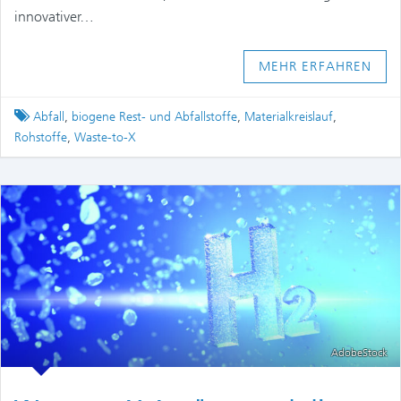
innovativer…
MEHR ERFAHREN
Tagged
Abfall
,
biogene Rest- und Abfallstoffe
,
Materialkreislauf
,
Rohstoffe
,
Waste-to-X
AdobeStock