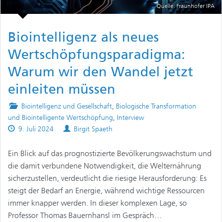
Quelle: Fraunhofer IPA
Biointelligenz als neues
Wertschöpfungsparadigma:
Warum wir den Wandel jetzt
einleiten müssen
Posted
Biointelligenz und Gesellschaft
,
Biologische Transformation
in
und Biointelligente Wertschöpfung
,
Interview
Published
Authors
9. Juli 2024
Birgit Spaeth
on
Ein Blick auf das prognostizierte Bevölkerungswachstum und
die damit verbundene Notwendigkeit, die Welternährung
sicherzustellen, verdeutlicht die riesige Herausforderung: Es
steigt der Bedarf an Energie, während wichtige Ressourcen
immer knapper werden. In dieser komplexen Lage, so
Professor Thomas Bauernhansl im Gespräch…