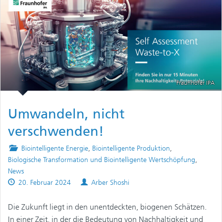
Fraunhofer IPA
Umwandeln, nicht
verschwenden!
Posted
Biointelligente Energie
,
Biointelligente Produktion
,
in
Biologische Transformation und Biointelligente Wertschöpfung
,
News
Published
Authors
20. Februar 2024
Arber Shoshi
on
Die Zukunft liegt in den unentdeckten, biogenen Schätzen.
In einer Zeit, in der die Bedeutung von Nachhaltigkeit und