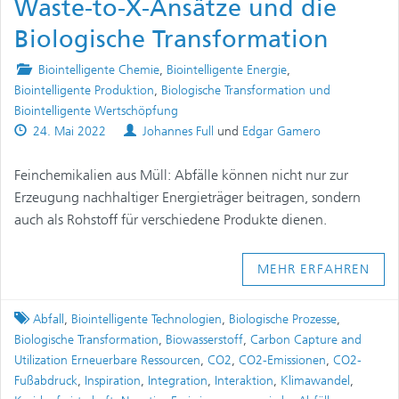
Waste-to-X-Ansätze und die
Biologische Transformation
Posted
Biointelligente Chemie
,
Biointelligente Energie
,
in
Biointelligente Produktion
,
Biologische Transformation und
Biointelligente Wertschöpfung
Published
Authors
24. Mai 2022
Johannes Full
und
Edgar Gamero
on
Feinchemikalien aus Müll: Abfälle können nicht nur zur
Erzeugung nachhaltiger Energieträger beitragen, sondern
auch als Rohstoff für verschiedene Produkte dienen.
MEHR ERFAHREN
Tagged
Abfall
,
Biointelligente Technologien
,
Biologische Prozesse
,
Biologische Transformation
,
Biowasserstoff
,
Carbon Capture and
Utilization Erneuerbare Ressourcen
,
CO2
,
CO2-Emissionen
,
CO2-
Fußabdruck
,
Inspiration
,
Integration
,
Interaktion
,
Klimawandel
,