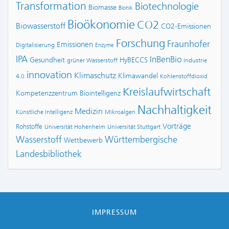
Transformation
Biotechnologie
Biomasse
Bionik
Bioökonomie
CO2
Biowasserstoff
CO2-Emissionen
Forschung
Fraunhofer
Emissionen
Digitalisierung
Enzyme
IPA
InBenBio
Gesundheit
HyBECCS
grüner Wasserstoff
Industrie
innovation
Klimaschutz
Klimawandel
4.0
Kohlenstoffdioxid
Kreislaufwirtschaft
Kompetenzzentrum Biointelligenz
Nachhaltigkeit
Medizin
Künstliche Intelligenz
Mikroalgen
Vorträge
Rohstoffe
Universität Hohenheim
Universität Stuttgart
Wasserstoff
Württembergische
Wettbewerb
Landesbibliothek
IMPRESSUM