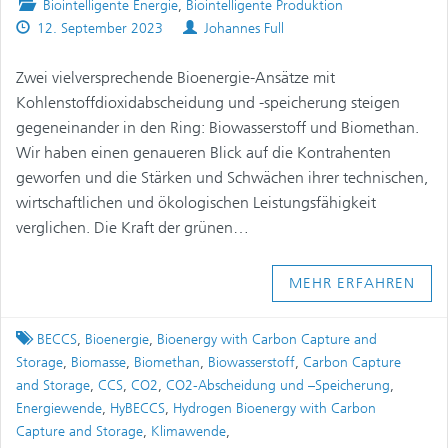
Posted
Biointelligente Energie
,
Biointelligente Produktion
Published
in
Authors
12. September 2023
Johannes Full
on
Zwei vielversprechende Bioenergie-Ansätze mit
Kohlenstoffdioxidabscheidung und -speicherung steigen
gegeneinander in den Ring: Biowasserstoff und Biomethan.
Wir haben einen genaueren Blick auf die Kontrahenten
geworfen und die Stärken und Schwächen ihrer technischen,
wirtschaftlichen und ökologischen Leistungsfähigkeit
verglichen. Die Kraft der grünen…
MEHR ERFAHREN
Tagged
BECCS
,
Bioenergie
,
Bioenergy with Carbon Capture and
Storage
,
Biomasse
,
Biomethan
,
Biowasserstoff
,
Carbon Capture
and Storage
,
CCS
,
CO2
,
CO2-Abscheidung und –Speicherung
,
Energiewende
,
HyBECCS
,
Hydrogen Bioenergy with Carbon
Capture and Storage
,
Klimawende
,