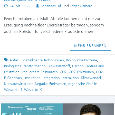
Biointelligente Wertschöpfung
Published
Authors
24. Mai 2022
Johannes Full
und
Edgar Gamero
on
Feinchemikalien aus Müll: Abfälle können nicht nur zur
Erzeugung nachhaltiger Energieträger beitragen, sondern
auch als Rohstoff für verschiedene Produkte dienen.
MEHR ERFAHREN
Tagged
Abfall
,
Biointelligente Technologien
,
Biologische Prozesse
,
Biologische Transformation
,
Biowasserstoff
,
Carbon Capture and
Utilization Erneuerbare Ressourcen
,
CO2
,
CO2-Emissionen
,
CO2-
Fußabdruck
,
Inspiration
,
Integration
,
Interaktion
,
Klimawandel
,
Kreislaufwirtschaft
,
Negative Emissionen
,
organische Abfälle
,
Wasserstoff
,
Waste-to-X