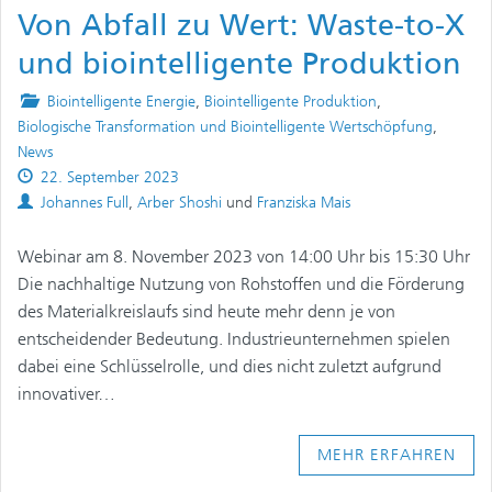
Von Abfall zu Wert: Waste-to-X
und biointelligente Produktion
Posted
Biointelligente Energie
,
Biointelligente Produktion
,
in
Biologische Transformation und Biointelligente Wertschöpfung
,
News
Published
22. September 2023
on
Authors
Johannes Full
,
Arber Shoshi
und
Franziska Mais
Webinar am 8. November 2023 von 14:00 Uhr bis 15:30 Uhr
Die nachhaltige Nutzung von Rohstoffen und die Förderung
des Materialkreislaufs sind heute mehr denn je von
entscheidender Bedeutung. Industrieunternehmen spielen
dabei eine Schlüsselrolle, und dies nicht zuletzt aufgrund
innovativer…
MEHR ERFAHREN