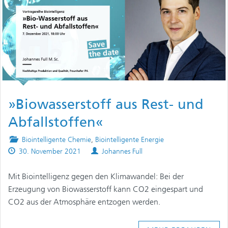
»Biowasserstoff aus Rest- und
Abfallstoffen«
Posted
Biointelligente Chemie
,
Biointelligente Energie
Published
in
Authors
30. November 2021
Johannes Full
on
Mit Biointelligenz gegen den Klimawandel: Bei der
Erzeugung von Biowasserstoff kann CO2 eingespart und
CO2 aus der Atmosphäre entzogen werden.