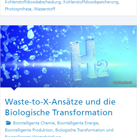
Kohlenstoffdioxidabscheidung
,
Kohlenstoffdioxidspeicherung
,
Photosynthese
,
Wasserstoff
AdobeStock
Waste-to-X-Ansätze und die
Biologische Transformation
Posted
Biointelligente Chemie
,
Biointelligente Energie
,
in
Biointelligente Produktion
,
Biologische Transformation und