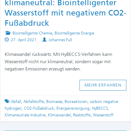
klimaneutral: Biointelligenter
Wasserstoff mit negativem CO2-
Fußabdruck
Posted
Biointelligente Chemie
,
Biointelligente Energie
Published
in
Authors
27. April 2021
Johannes Full
on
Klimawandel rückwärts: Mit HyBECCS-Verfahren kann
Wasserstoff nicht nur klimaneutral, sondern sogar mit
negativen Emissionen erzeugt werden.
MEHR ERFAHREN
Tagged
Abfall
,
Abfallstoffe
,
Biomasse
,
Bioreaktoren
,
carbon negative
hydrogen
,
CO2-Fußabdruck
,
Energieversorgung
,
HyBECCS
,
Klimaneutrale Industrie
,
Klimawandel
,
Reststoffe
,
Wasserstoff