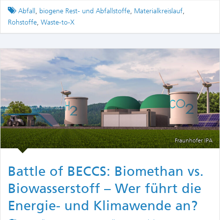
Tagged
Abfall
,
biogene Rest- und Abfallstoffe
,
Materialkreislauf
,
Rohstoffe
,
Waste-to-X
Fraunhofer IPA
Battle of BECCS: Biomethan vs.
Biowasserstoff – Wer führt die
Energie- und Klimawende an?