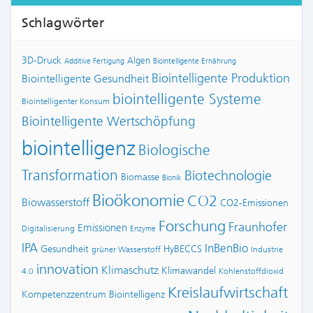
Schlagwörter
3D-Druck
Algen
Additive Fertigung
Biointelligente Ernährung
Biointelligente Produktion
Biointelligente Gesundheit
biointelligente Systeme
Biointelligenter Konsum
Biointelligente Wertschöpfung
biointelligenz
Biologische
Transformation
Biotechnologie
Biomasse
Bionik
Bioökonomie
CO2
Biowasserstoff
CO2-Emissionen
Forschung
Fraunhofer
Emissionen
Digitalisierung
Enzyme
IPA
InBenBio
Gesundheit
HyBECCS
grüner Wasserstoff
Industrie
innovation
Klimaschutz
Klimawandel
4.0
Kohlenstoffdioxid
Kreislaufwirtschaft
Kompetenzzentrum Biointelligenz