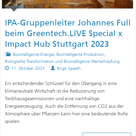
IPA-Gruppenleiter Johannes Full
beim Greentech.LIVE Special x
Impact Hub Stuttgart 2023
Posted
Biointelligente Energie
,
Biointelligente Produktion
,
in
Biologische Transformation und Biointelligente Wertschöpfung
Published
Authors
11. Oktober 2023
Birgit Spaeth
on
Ein entscheidender Schlüssel für den Übergang in eine
klimaneutrale Wirtschaft ist die Reduzierung von
Treibhausgasemissionen und eine nachhaltige
Energieerzeugung. Auch die Entfernung von CO2 aus der
Atmosphäre über Pflanzen kann hier eine bedeutende Rolle
spielen.