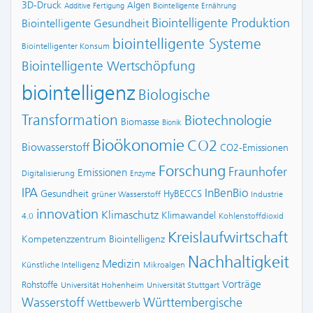
3D-Druck
Algen
Additive Fertigung
Biointelligente Ernährung
Biointelligente Produktion
Biointelligente Gesundheit
biointelligente Systeme
Biointelligenter Konsum
Biointelligente Wertschöpfung
biointelligenz
Biologische
Transformation
Biotechnologie
Biomasse
Bionik
Bioökonomie
CO2
Biowasserstoff
CO2-Emissionen
Forschung
Fraunhofer
Emissionen
Digitalisierung
Enzyme
IPA
InBenBio
Gesundheit
HyBECCS
grüner Wasserstoff
Industrie
innovation
Klimaschutz
Klimawandel
4.0
Kohlenstoffdioxid
Kreislaufwirtschaft
Kompetenzzentrum Biointelligenz
Nachhaltigkeit
Medizin
Künstliche Intelligenz
Mikroalgen
Vorträge
Rohstoffe
Universität Hohenheim
Universität Stuttgart
Wasserstoff
Württembergische
Wettbewerb