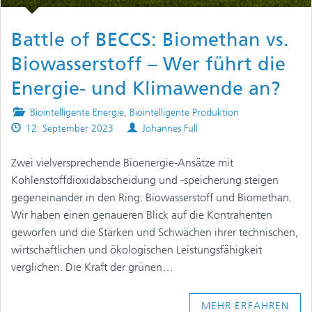
Battle of BECCS: Biomethan vs.
Biowasserstoff – Wer führt die
Energie- und Klimawende an?
Posted
Biointelligente Energie
,
Biointelligente Produktion
Published
in
Authors
12. September 2023
Johannes Full
on
Zwei vielversprechende Bioenergie-Ansätze mit
Kohlenstoffdioxidabscheidung und -speicherung steigen
gegeneinander in den Ring: Biowasserstoff und Biomethan.
Wir haben einen genaueren Blick auf die Kontrahenten
geworfen und die Stärken und Schwächen ihrer technischen,
wirtschaftlichen und ökologischen Leistungsfähigkeit
verglichen. Die Kraft der grünen…
MEHR ERFAHREN