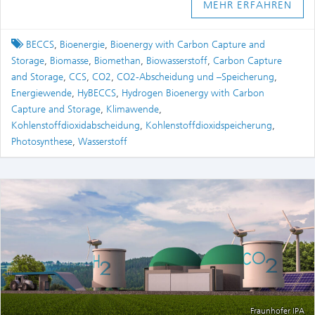
MEHR ERFAHREN
Tagged
BECCS
,
Bioenergie
,
Bioenergy with Carbon Capture and
Storage
,
Biomasse
,
Biomethan
,
Biowasserstoff
,
Carbon Capture
and Storage
,
CCS
,
CO2
,
CO2-Abscheidung und –Speicherung
,
Energiewende
,
HyBECCS
,
Hydrogen Bioenergy with Carbon
Capture and Storage
,
Klimawende
,
Kohlenstoffdioxidabscheidung
,
Kohlenstoffdioxidspeicherung
,
Photosynthese
,
Wasserstoff
Fraunhofer IPA