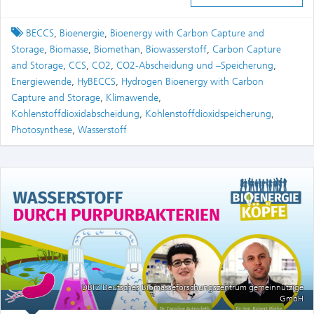
Tagged
BECCS
,
Bioenergie
,
Bioenergy with Carbon Capture and
Storage
,
Biomasse
,
Biomethan
,
Biowasserstoff
,
Carbon Capture
and Storage
,
CCS
,
CO2
,
CO2-Abscheidung und –Speicherung
,
Energiewende
,
HyBECCS
,
Hydrogen Bioenergy with Carbon
Capture and Storage
,
Klimawende
,
Kohlenstoffdioxidabscheidung
,
Kohlenstoffdioxidspeicherung
,
Photosynthese
,
Wasserstoff
DBFZ Deutsches Biomasseforschungszentrum gemeinnützige
GmbH