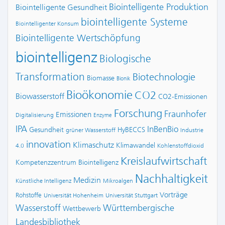
Biointelligente Produktion
Biointelligente Gesundheit
biointelligente Systeme
Biointelligenter Konsum
Biointelligente Wertschöpfung
biointelligenz
Biologische
Transformation
Biotechnologie
Biomasse
Bionik
Bioökonomie
CO2
Biowasserstoff
CO2-Emissionen
Forschung
Fraunhofer
Emissionen
Digitalisierung
Enzyme
IPA
InBenBio
Gesundheit
HyBECCS
grüner Wasserstoff
Industrie
innovation
Klimaschutz
Klimawandel
4.0
Kohlenstoffdioxid
Kreislaufwirtschaft
Kompetenzzentrum Biointelligenz
Nachhaltigkeit
Medizin
Künstliche Intelligenz
Mikroalgen
Vorträge
Rohstoffe
Universität Hohenheim
Universität Stuttgart
Wasserstoff
Württembergische
Wettbewerb
Landesbibliothek