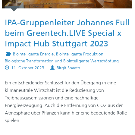
IPA-Gruppenleiter Johannes Full
beim Greentech.LIVE Special x
Impact Hub Stuttgart 2023
Posted
Biointelligente Energie
,
Biointelligente Produktion
,
in
Biologische Transformation und Biointelligente Wertschöpfung
Published
Authors
11. Oktober 2023
Birgit Spaeth
on
Ein entscheidender Schlüssel für den Übergang in eine
klimaneutrale Wirtschaft ist die Reduzierung von
Treibhausgasemissionen und eine nachhaltige
Energieerzeugung. Auch die Entfernung von CO2 aus der
Atmosphäre über Pflanzen kann hier eine bedeutende Rolle
spielen.