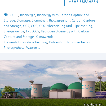
MEHR ERFAHREN
Tagged
BECCS
,
Bioenergie
,
Bioenergy with Carbon Capture and
Storage
,
Biomasse
,
Biomethan
,
Biowasserstoff
,
Carbon Capture
and Storage
,
CCS
,
CO2
,
CO2-Abscheidung und –Speicherung
,
Energiewende
,
HyBECCS
,
Hydrogen Bioenergy with Carbon
Capture and Storage
,
Klimawende
,
Kohlenstoffdioxidabscheidung
,
Kohlenstoffdioxidspeicherung
,
Photosynthese
,
Wasserstoff
Fraunhofer IPA