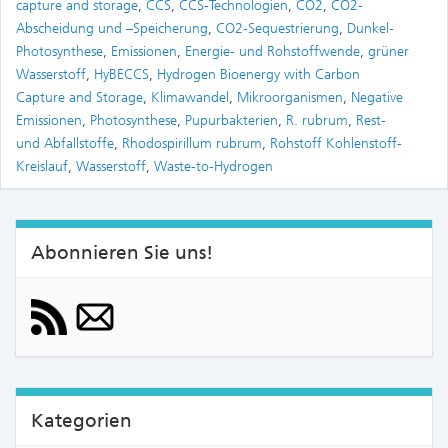
capture and storage
,
CCS
,
CCS-Technologien
,
CO2
,
CO2-
Abscheidung und –Speicherung
,
CO2-Sequestrierung
,
Dunkel-
Photosynthese
,
Emissionen
,
Energie- und Rohstoffwende
,
grüner
Wasserstoff
,
HyBECCS
,
Hydrogen Bioenergy with Carbon
Capture and Storage
,
Klimawandel
,
Mikroorganismen
,
Negative
Emissionen
,
Photosynthese
,
Pupurbakterien
,
R. rubrum
,
Rest-
und Abfallstoffe
,
Rhodospirillum rubrum
,
Rohstoff Kohlenstoff-
Kreislauf
,
Wasserstoff
,
Waste-to-Hydrogen
Abonnieren Sie uns!
Kategorien