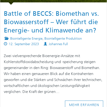
Battle of BECCS: Biomethan vs.
Biowasserstoff – Wer führt die
Energie- und Klimawende an?
Posted
Biointelligente Energie
,
Biointelligente Produktion
Published
in
Authors
12. September 2023
Johannes Full
on
Zwei vielversprechende Bioenergie-Ansätze mit
Kohlenstoffdioxidabscheidung und -speicherung steigen
gegeneinander in den Ring: Biowasserstoff und Biomethan.
Wir haben einen genaueren Blick auf die Kontrahenten
geworfen und die Stärken und Schwächen ihrer technischen,
wirtschaftlichen und ökologischen Leistungsfähigkeit
verglichen. Die Kraft der grünen…
MEHR ERFAHREN