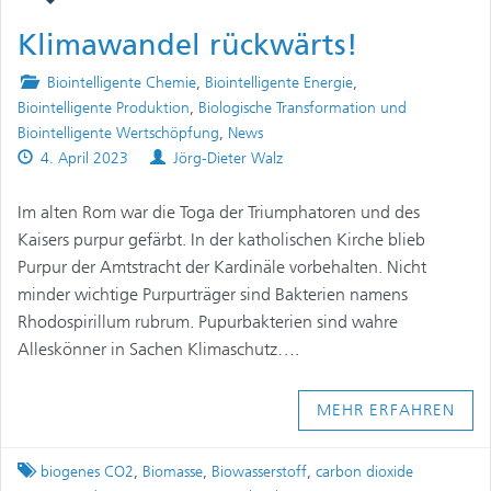
Klimawandel rückwärts!
Posted
Biointelligente Chemie
,
Biointelligente Energie
,
in
Biointelligente Produktion
,
Biologische Transformation und
Biointelligente Wertschöpfung
,
News
Published
Authors
4. April 2023
Jörg-Dieter Walz
on
Im alten Rom war die Toga der Triumphatoren und des
Kaisers purpur gefärbt. In der katholischen Kirche blieb
Purpur der Amtstracht der Kardinäle vorbehalten. Nicht
minder wichtige Purpurträger sind Bakterien namens
Rhodospirillum rubrum. Pupurbakterien sind wahre
Alleskönner in Sachen Klimaschutz….
MEHR ERFAHREN
Tagged
biogenes CO2
,
Biomasse
,
Biowasserstoff
,
carbon dioxide