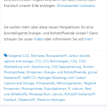
Kreislauf unserer Erde entzogen.
Klimawandel rückwärts
.
Sie wollen mehr über diese neuen Perspektiven für eine
biointelligente Energie- und Rohstoffwende wissen? Dann
schauen Sie unser
Video
oder informieren Sie sich
hier
!
Tagged
biogenes CO2
,
Biomasse
,
Biowasserstoff
,
carbon dioxide
capture and storage
,
CCS
,
CCS-Technologien
,
CO2
,
CO2-
Abscheidung und –Speicherung
,
CO2-Sequestrierung
,
Dunkel-
Photosynthese
,
Emissionen
,
Energie- und Rohstoffwende
,
grüner
Wasserstoff
,
HyBECCS
,
Hydrogen Bioenergy with Carbon
Capture and Storage
,
Klimawandel
,
Mikroorganismen
,
Negative
Emissionen
,
Photosynthese
,
Pupurbakterien
,
R. rubrum
,
Rest-
und Abfallstoffe
,
Rhodospirillum rubrum
,
Rohstoff Kohlenstoff-
Kreislauf
,
Wasserstoff
,
Waste-to-Hydrogen