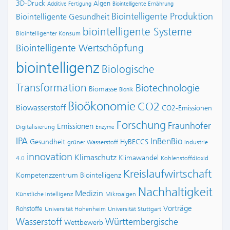
3D-Druck
Algen
Additive Fertigung
Biointelligente Ernährung
Biointelligente Produktion
Biointelligente Gesundheit
biointelligente Systeme
Biointelligenter Konsum
Biointelligente Wertschöpfung
biointelligenz
Biologische
Transformation
Biotechnologie
Biomasse
Bionik
Bioökonomie
CO2
Biowasserstoff
CO2-Emissionen
Forschung
Fraunhofer
Emissionen
Digitalisierung
Enzyme
IPA
InBenBio
Gesundheit
HyBECCS
grüner Wasserstoff
Industrie
innovation
Klimaschutz
Klimawandel
4.0
Kohlenstoffdioxid
Kreislaufwirtschaft
Kompetenzzentrum Biointelligenz
Nachhaltigkeit
Medizin
Künstliche Intelligenz
Mikroalgen
Vorträge
Rohstoffe
Universität Hohenheim
Universität Stuttgart
Wasserstoff
Württembergische
Wettbewerb