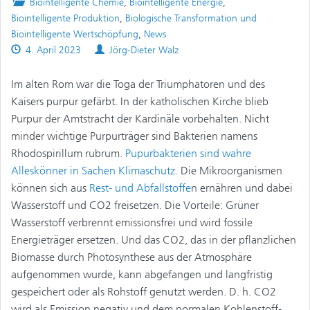
Posted
Biointelligente Chemie
,
Biointelligente Energie
,
in
Biointelligente Produktion
,
Biologische Transformation und
Biointelligente Wertschöpfung
,
News
Published
Authors
4. April 2023
Jörg-Dieter Walz
on
Im alten Rom war die Toga der Triumphatoren und des
Kaisers purpur gefärbt. In der katholischen Kirche blieb
Purpur der Amtstracht der Kardinäle vorbehalten. Nicht
minder wichtige Purpurträger sind Bakterien namens
Rhodospirillum rubrum.
Pupurbakterien sind wahre
Alleskönner in Sachen Klimaschutz.
Die Mikroorganismen
können sich aus
Rest- und Abfallstoffe
n ernähren und dabei
Wasserstoff und CO2 freisetzen. Die Vorteile: Grüner
Wasserstoff verbrennt emissionsfrei und wird fossile
Energieträger ersetzen. Und das CO2, das in der pflanzlichen
Biomasse durch Photosynthese aus der Atmosphäre
aufgenommen wurde, kann abgefangen und langfristig
gespeichert oder als Rohstoff genutzt werden. D. h. CO2
wird als Emission negativ und dem normalen Kohlenstoff-