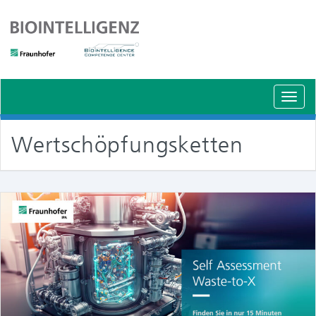
Schal
Navig
Wertschöpfungsketten