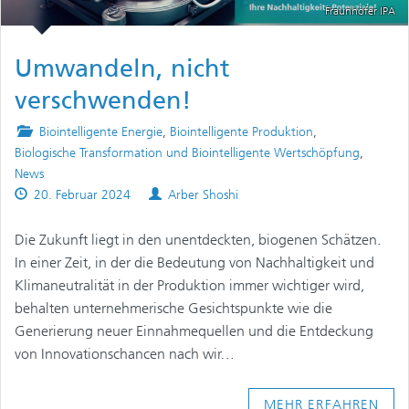
Fraunhofer IPA
Umwandeln, nicht
verschwenden!
Posted
Biointelligente Energie
,
Biointelligente Produktion
,
in
Biologische Transformation und Biointelligente Wertschöpfung
,
News
Published
Authors
20. Februar 2024
Arber Shoshi
on
Die Zukunft liegt in den unentdeckten, biogenen Schätzen.
In einer Zeit, in der die Bedeutung von Nachhaltigkeit und
Klimaneutralität in der Produktion immer wichtiger wird,
behalten unternehmerische Gesichtspunkte wie die
Generierung neuer Einnahmequellen und die Entdeckung
von Innovationschancen nach wir…
MEHR ERFAHREN