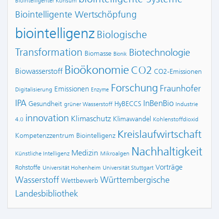
Biointelligenter Konsum
Biointelligente Wertschöpfung
biointelligenz
Biologische
Transformation
Biotechnologie
Biomasse
Bionik
Bioökonomie
CO2
Biowasserstoff
CO2-Emissionen
Forschung
Fraunhofer
Emissionen
Digitalisierung
Enzyme
IPA
InBenBio
Gesundheit
HyBECCS
grüner Wasserstoff
Industrie
innovation
Klimaschutz
Klimawandel
4.0
Kohlenstoffdioxid
Kreislaufwirtschaft
Kompetenzzentrum Biointelligenz
Nachhaltigkeit
Medizin
Künstliche Intelligenz
Mikroalgen
Vorträge
Rohstoffe
Universität Hohenheim
Universität Stuttgart
Wasserstoff
Württembergische
Wettbewerb
Landesbibliothek