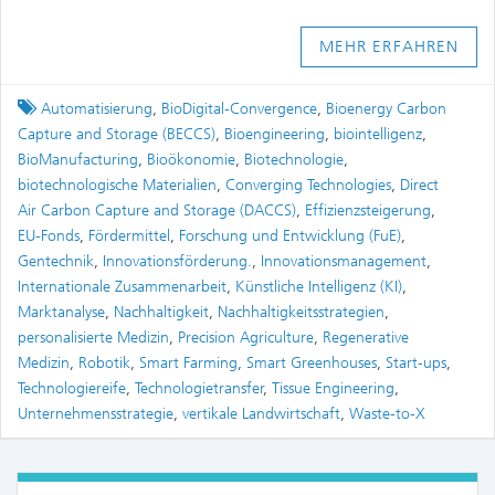
MEHR ERFAHREN
Tagged
Automatisierung
,
BioDigital-Convergence
,
Bioenergy Carbon
Capture and Storage (BECCS)
,
Bioengineering
,
biointelligenz
,
BioManufacturing
,
Bioökonomie
,
Biotechnologie
,
biotechnologische Materialien
,
Converging Technologies
,
Direct
Air Carbon Capture and Storage (DACCS)
,
Effizienzsteigerung
,
EU-Fonds
,
Fördermittel
,
Forschung und Entwicklung (FuE)
,
Gentechnik
,
Innovationsförderung.
,
Innovationsmanagement
,
Internationale Zusammenarbeit
,
Künstliche Intelligenz (KI)
,
Marktanalyse
,
Nachhaltigkeit
,
Nachhaltigkeitsstrategien
,
personalisierte Medizin
,
Precision Agriculture
,
Regenerative
Medizin
,
Robotik
,
Smart Farming
,
Smart Greenhouses
,
Start-ups
,
Technologiereife
,
Technologietransfer
,
Tissue Engineering
,
Unternehmensstrategie
,
vertikale Landwirtschaft
,
Waste-to-X