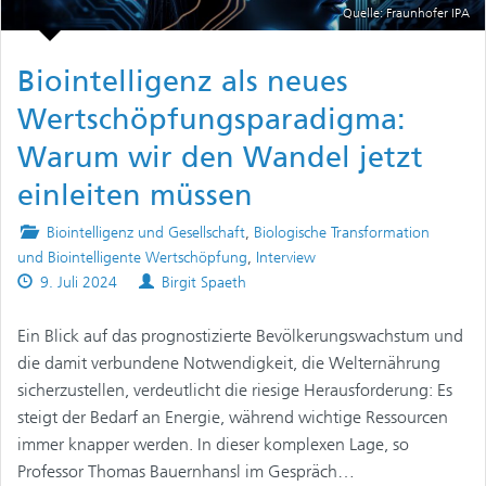
Quelle: Fraunhofer IPA
Biointelligenz als neues
Wertschöpfungsparadigma:
Warum wir den Wandel jetzt
einleiten müssen
Posted
Biointelligenz und Gesellschaft
,
Biologische Transformation
in
und Biointelligente Wertschöpfung
,
Interview
Published
Authors
9. Juli 2024
Birgit Spaeth
on
Ein Blick auf das prognostizierte Bevölkerungswachstum und
die damit verbundene Notwendigkeit, die Welternährung
sicherzustellen, verdeutlicht die riesige Herausforderung: Es
steigt der Bedarf an Energie, während wichtige Ressourcen
immer knapper werden. In dieser komplexen Lage, so
Professor Thomas Bauernhansl im Gespräch…