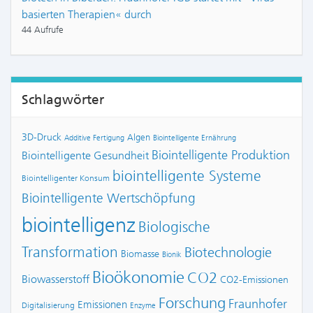
basierten Therapien« durch
44 Aufrufe
Schlagwörter
3D-Druck
Algen
Additive Fertigung
Biointelligente Ernährung
Biointelligente Produktion
Biointelligente Gesundheit
biointelligente Systeme
Biointelligenter Konsum
Biointelligente Wertschöpfung
biointelligenz
Biologische
Transformation
Biotechnologie
Biomasse
Bionik
Bioökonomie
CO2
Biowasserstoff
CO2-Emissionen
Forschung
Fraunhofer
Emissionen
Digitalisierung
Enzyme