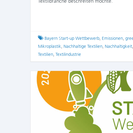
Textilbranche beschreiten möchte.
Tagged
Bayern Start-up Wettbewerb
,
Emissionen
,
gre
Mikroplastik
,
Nachhaltige Textilien
,
Nachhaltigkeit
Textilien
,
Textilindustrie