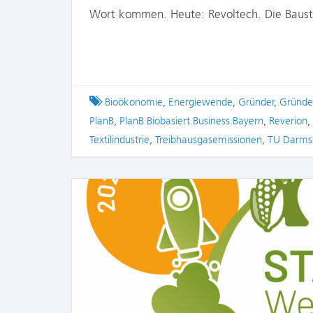
Wort kommen. Heute: Revoltech. Die Baust
Tagged
Bioökonomie
,
Energiewende
,
Gründer
,
Gründe
PlanB
,
PlanB Biobasiert.Business.Bayern
,
Reverion
,
Textilindustrie
,
Treibhausgasemissionen
,
TU Darms