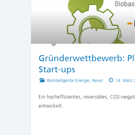
Gründerwettbewerb: Pla
Start-ups
Posted
Published
Biointelligente Energie
,
News
14. März 
in
on
Ein hocheffizientes, reversibles, CO2-negat
entwickelt.