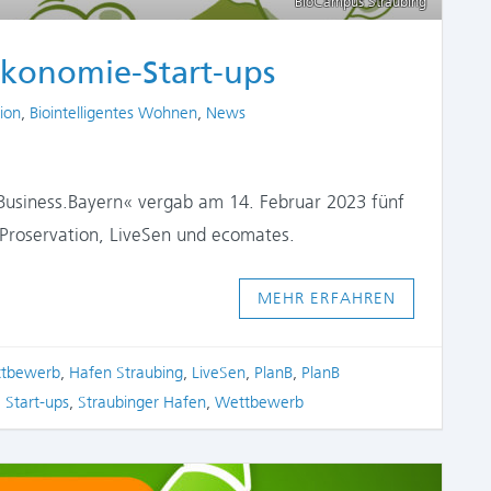
BioCampus Straubing
ökonomie-Start-ups
tion
,
Biointelligentes Wohnen
,
News
Business.Bayern« vergab am 14. Februar 2023 fünf
 Proservation, LiveSen und ecomates.
MEHR ERFAHREN
ttbewerb
,
Hafen Straubing
,
LiveSen
,
PlanB
,
PlanB
,
Start-ups
,
Straubinger Hafen
,
Wettbewerb