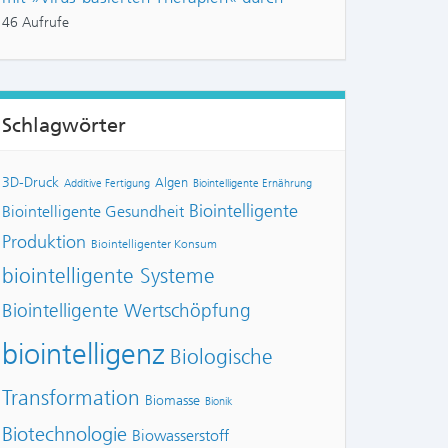
46 Aufrufe
Schlagwörter
3D-Druck
Algen
Additive Fertigung
Biointelligente Ernährung
Biointelligente
Biointelligente Gesundheit
Produktion
Biointelligenter Konsum
NTS:
biointelligente Systeme
Biointelligente Wertschöpfung
biointelligenz
Biologische
Transformation
Biomasse
Bionik
Biotechnologie
Biowasserstoff