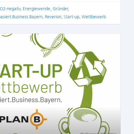
O2-negativ
,
Energiewende
,
Gründer
,
basiert.Business.Bayern
,
Reverion
,
Start-up
,
Wettbewerb
COMME