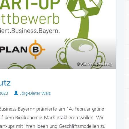
BioCampus Straubing
utz
d
Authors
2023
Jörg-Dieter Walz
Business.Bayern« prämierte am 14. Februar grüne
auf dem Bioökonomie-Mark etablieren wollen. Wir
tart-ups mit ihren Ideen und Geschäftsmodellen zu