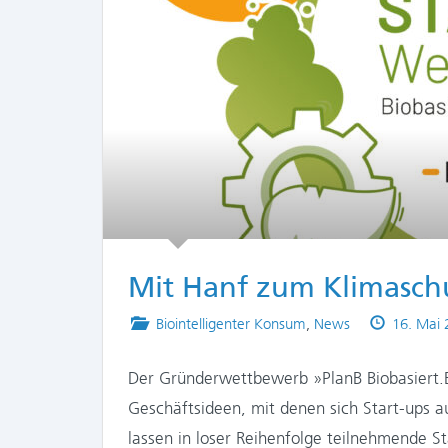
Mit Hanf zum Klimasch
Posted
Publishe
Biointelligenter Konsum
,
News
16. Mai 
in
on
Der Gründerwettbewerb »PlanB Biobasiert.
Geschäftsideen, mit denen sich Start-ups 
lassen in loser Reihenfolge teilnehmende S