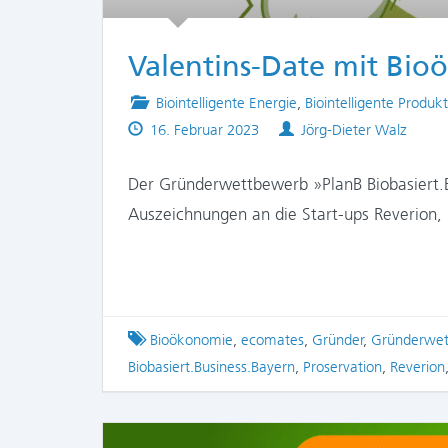
Valentins-Date mit Bio
Posted
Biointelligente Energie
,
Biointelligente Produk
Published
in
Authors
16. Februar 2023
Jörg-Dieter Walz
on
Der Gründerwettbewerb »PlanB Biobasiert.
Auszeichnungen an die Start-ups Reverion,
Tagged
Bioökonomie
,
ecomates
,
Gründer
,
Gründerwe
Biobasiert.Business.Bayern
,
Proservation
,
Reverion