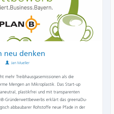
gn neu denken
Authors
3
Jan Mueller
cht mehr Treibhausgasemissionen als die
norme Mengen an Mikroplastik. Das Start-up
aneutral, plastikfrei und mit transparenten
anB-Gründerwettbewerbs erklärt das greenaDu-
logisch abbaubarer Rohstoffe neue Pfade in der