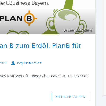
BioCampus Straubing
n B zum Erdöl, PlanB für
Authors
2023
Jörg-Dieter Walz
ives Kraftwerk für Biogas hat das Start-up Reverion
MEHR ERFAHREN