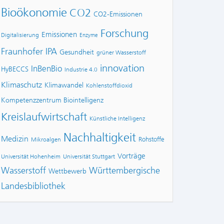
Bioökonomie
CO2
CO2-Emissionen
Forschung
Emissionen
Digitalisierung
Enzyme
Fraunhofer IPA
Gesundheit
grüner Wasserstoff
innovation
InBenBio
HyBECCS
Industrie 4.0
Klimaschutz
Klimawandel
Kohlenstoffdioxid
Kompetenzzentrum Biointelligenz
Kreislaufwirtschaft
Künstliche Intelligenz
Nachhaltigkeit
Medizin
Rohstoffe
Mikroalgen
Vorträge
Universität Hohenheim
Universität Stuttgart
Wasserstoff
Württembergische
Wettbewerb
Landesbibliothek