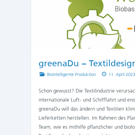
greenaDu − Textildesi
Posted
Published
Biointelligente Produktion
11. April 202
in
on
Schon gewusst? Die Textilindustrie verursa
internationale Luft- und Schifffahrt und e
greenaDu will das ändern und Textilien klim
Lieferketten herstellen. Im Rahmen des Pl
Team, wie es mithilfe pflanzlicher und bio