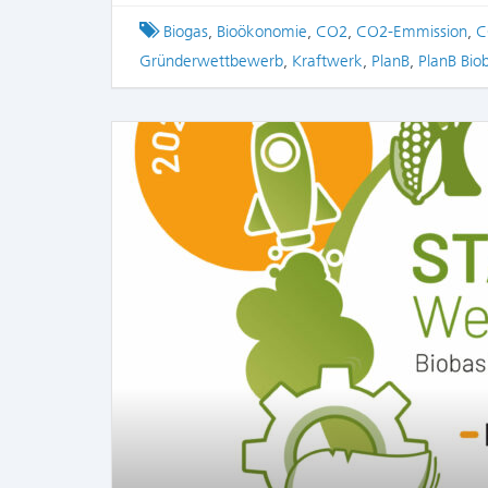
Tagged
Biogas
,
Bioökonomie
,
CO2
,
CO2-Emmission
,
C
Gründerwettbewerb
,
Kraftwerk
,
PlanB
,
PlanB Bio