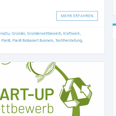
MEHR ERFAHREN
enaDu
,
Gründer
,
Gründerwettbewerb
,
Kraftwerk
,
,
PlanB
,
PlanB Biobasiert.Business
,
Textilherstellung
,
COMME