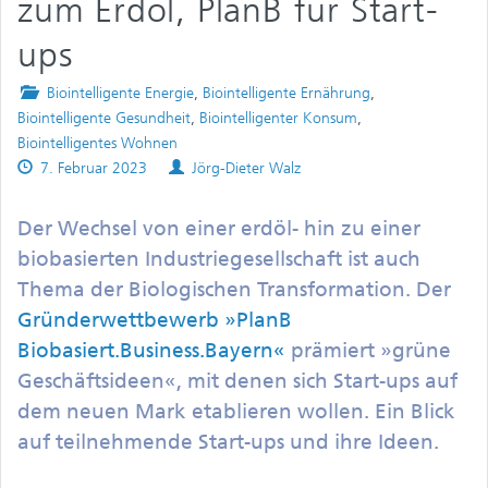
zum Erdöl, PlanB für Start-
ups
Posted
Biointelligente Energie
,
Biointelligente Ernährung
,
in
Biointelligente Gesundheit
,
Biointelligenter Konsum
,
Biointelligentes Wohnen
Published
Authors
7. Februar 2023
Jörg-Dieter Walz
on
Der Wechsel von einer erdöl- hin zu einer
biobasierten Industriegesellschaft ist auch
Thema der Biologischen Transformation. Der
Gründerwettbewerb »PlanB
Biobasiert.Business.Bayern«
prämiert »grüne
Geschäftsideen«, mit denen sich Start-ups auf
dem neuen Mark etablieren wollen. Ein Blick
auf teilnehmende Start-ups und ihre Ideen.