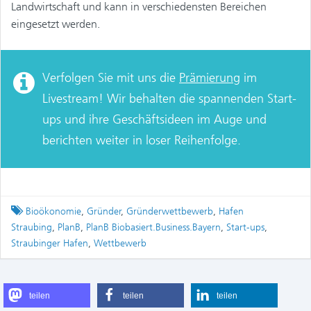
Landwirtschaft und kann in verschiedensten Bereichen
eingesetzt werden.
Verfolgen Sie mit uns die
Prämierung
im
Livestream! Wir behalten die spannenden Start-
ups und ihre Geschäftsideen im Auge und
berichten weiter in loser Reihenfolge.
Tagged
Bioökonomie
,
Gründer
,
Gründerwettbewerb
,
Hafen
Straubing
,
PlanB
,
PlanB Biobasiert.Business.Bayern
,
Start-ups
,
Straubinger Hafen
,
Wettbewerb
teilen
teilen
teilen