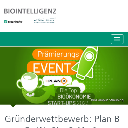
Schal
Navig
BioCampus Straubing
Gründerwettbewerb: Plan B