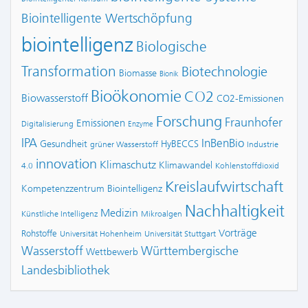
Biointelligente Wertschöpfung
biointelligenz
Biologische
Transformation
Biotechnologie
Biomasse
Bionik
Bioökonomie
CO2
Biowasserstoff
CO2-Emissionen
Forschung
Fraunhofer
Emissionen
Digitalisierung
Enzyme
IPA
InBenBio
Gesundheit
HyBECCS
grüner Wasserstoff
Industrie
innovation
Klimaschutz
Klimawandel
4.0
Kohlenstoffdioxid
Kreislaufwirtschaft
Kompetenzzentrum Biointelligenz
Nachhaltigkeit
Medizin
Künstliche Intelligenz
Mikroalgen
Vorträge
Rohstoffe
Universität Hohenheim
Universität Stuttgart
Wasserstoff
Württembergische
Wettbewerb
Landesbibliothek