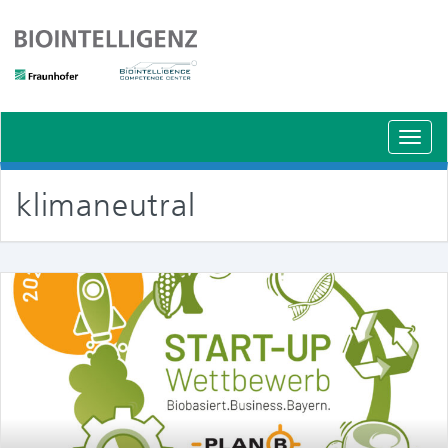
Schal
Navig
klimaneutral