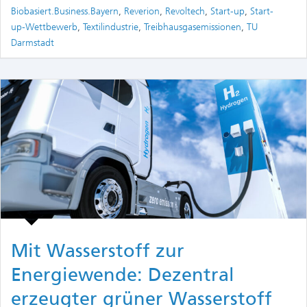
Biobasiert.Business.Bayern
,
Reverion
,
Revoltech
,
Start-up
,
Start-
up-Wettbewerb
,
Textilindustrie
,
Treibhausgasemissionen
,
TU
Darmstadt
Mit Wasserstoff zur
Energiewende: Dezentral
erzeugter grüner Wasserstoff