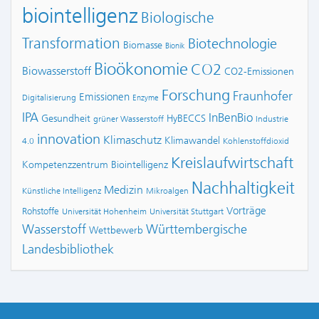
biointelligenz
Biologische
Transformation
Biotechnologie
Biomasse
Bionik
Bioökonomie
CO2
Biowasserstoff
CO2-Emissionen
Forschung
Fraunhofer
Emissionen
Digitalisierung
Enzyme
IPA
InBenBio
Gesundheit
HyBECCS
grüner Wasserstoff
Industrie
innovation
Klimaschutz
Klimawandel
4.0
Kohlenstoffdioxid
Kreislaufwirtschaft
Kompetenzzentrum Biointelligenz
Nachhaltigkeit
Medizin
Künstliche Intelligenz
Mikroalgen
Vorträge
Rohstoffe
Universität Hohenheim
Universität Stuttgart
Wasserstoff
Württembergische
Wettbewerb
Landesbibliothek