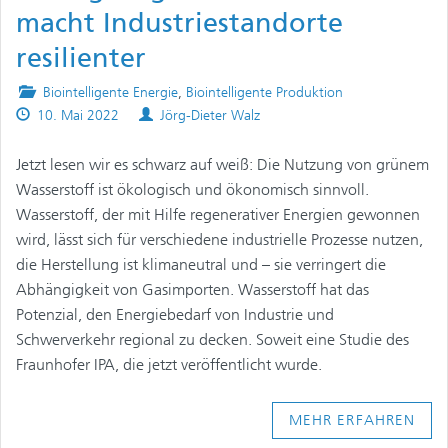
macht Industriestandorte
resilienter
Posted
Biointelligente Energie
,
Biointelligente Produktion
Published
in
Authors
10. Mai 2022
Jörg-Dieter Walz
on
Jetzt lesen wir es schwarz auf weiß: Die Nutzung von grünem
Wasserstoff ist ökologisch und ökonomisch sinnvoll.
Wasserstoff, der mit Hilfe regenerativer Energien gewonnen
wird, lässt sich für verschiedene industrielle Prozesse nutzen,
die Herstellung ist klimaneutral und – sie verringert die
Abhängigkeit von Gasimporten. Wasserstoff hat das
Potenzial, den Energiebedarf von Industrie und
Schwerverkehr regional zu decken. Soweit eine Studie des
Fraunhofer IPA, die jetzt veröffentlicht wurde.
MEHR ERFAHREN