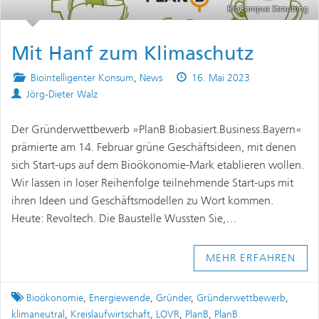
BioCampus Straubing
Mit Hanf zum Klimaschutz
Posted
Published
Biointelligenter Konsum
,
News
16. Mai 2023
Authors
in
on
Jörg-Dieter Walz
Der Gründerwettbewerb »PlanB Biobasiert.Business.Bayern«
prämierte am 14. Februar grüne Geschäftsideen, mit denen
sich Start-ups auf dem Bioökonomie-Mark etablieren wollen.
Wir lassen in loser Reihenfolge teilnehmende Start-ups mit
ihren Ideen und Geschäftsmodellen zu Wort kommen.
Heute: Revoltech. Die Baustelle Wussten Sie,…
MEHR ERFAHREN
Tagged
Bioökonomie
,
Energiewende
,
Gründer
,
Gründerwettbewerb
,
klimaneutral
,
Kreislaufwirtschaft
,
LOVR
,
PlanB
,
PlanB