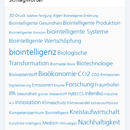
3D-Druck
Algen
Additive Fertigung
Biointelligente Ernährung
Biointelligente Produktion
Biointelligente Gesundheit
biointelligente Systeme
Biointelligenter Konsum
Biointelligente Wertschöpfung
biointelligenz
Biologische
Transformation
Biotechnologie
Biomasse
Bionik
Bioökonomie
CO2
Biowasserstoff
CO2-Emissionen
Forschung
Fraunhofer
Emissionen
Digitalisierung
Enzyme
IPA
InBenBio
Gesundheit
HyBECCS
grüner Wasserstoff
Industrie
innovation
Klimaschutz
Klimawandel
4.0
Kohlenstoffdioxid
Kreislaufwirtschaft
Kompetenzzentrum Biointelligenz
Nachhaltigkeit
Medizin
Künstliche Intelligenz
Mikroalgen