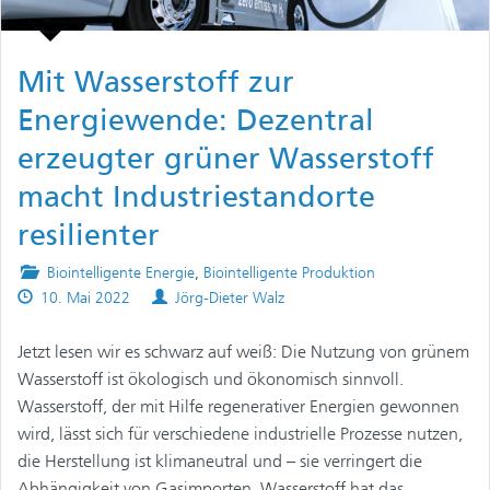
Mit Wasserstoff zur
Energiewende: Dezentral
erzeugter grüner Wasserstoff
macht Industriestandorte
resilienter
Posted
Biointelligente Energie
,
Biointelligente Produktion
Published
in
Authors
10. Mai 2022
Jörg-Dieter Walz
on
Jetzt lesen wir es schwarz auf weiß: Die Nutzung von grünem
Wasserstoff ist ökologisch und ökonomisch sinnvoll.
Wasserstoff, der mit Hilfe regenerativer Energien gewonnen
wird, lässt sich für verschiedene industrielle Prozesse nutzen,
die Herstellung ist klimaneutral und – sie verringert die
Abhängigkeit von Gasimporten. Wasserstoff hat das