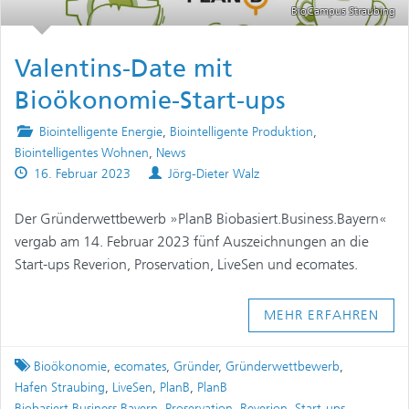
BioCampus Straubing
Valentins-Date mit
Bioökonomie-Start-ups
Posted
Biointelligente Energie
,
Biointelligente Produktion
,
in
Biointelligentes Wohnen
,
News
Published
Authors
16. Februar 2023
Jörg-Dieter Walz
on
Der Gründerwettbewerb »PlanB Biobasiert.Business.Bayern«
vergab am 14. Februar 2023 fünf Auszeichnungen an die
Start-ups Reverion, Proservation, LiveSen und ecomates.
MEHR ERFAHREN
Tagged
Bioökonomie
,
ecomates
,
Gründer
,
Gründerwettbewerb
,
Hafen Straubing
,
LiveSen
,
PlanB
,
PlanB
Biobasiert.Business.Bayern
,
Proservation
,
Reverion
,
Start-ups
,