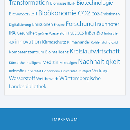
Transformation
Biotechnologie
Biomasse
Bionik
Bioökonomie
CO2
Biowasserstoff
CO2-Emissionen
Forschung
Fraunhofer
Emissionen
Digitalisierung
Enzyme
IPA
InBenBio
Gesundheit
HyBECCS
grüner Wasserstoff
Industrie
innovation
Klimaschutz
Klimawandel
4.0
Kohlenstoffdioxid
Kreislaufwirtschaft
Kompetenzzentrum Biointelligenz
Nachhaltigkeit
Medizin
Künstliche Intelligenz
Mikroalgen
Vorträge
Rohstoffe
Universität Hohenheim
Universität Stuttgart
Wasserstoff
Württembergische
Wettbewerb
Landesbibliothek
IMPRESSUM