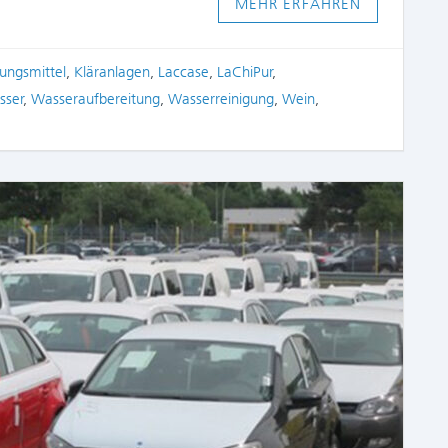
MEHR ERFAHREN
ungsmittel
,
Kläranlagen
,
Laccase
,
LaChiPur
,
sser
,
Wasseraufbereitung
,
Wasserreinigung
,
Wein
,
COMME