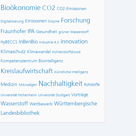
Bioökonomie
CO2
CO2-Emissionen
Forschung
Emissionen
Digitalisierung
Enzyme
Fraunhofer IPA
Gesundheit
grüner Wasserstoff
innovation
InBenBio
HyBECCS
Industrie 4.0
Klimaschutz
Klimawandel
Kohlenstoffdioxid
Kompetenzzentrum Biointelligenz
Kreislaufwirtschaft
Künstliche Intelligenz
Nachhaltigkeit
Medizin
Rohstoffe
Mikroalgen
Vorträge
Universität Hohenheim
Universität Stuttgart
Wasserstoff
Württembergische
Wettbewerb
Landesbibliothek