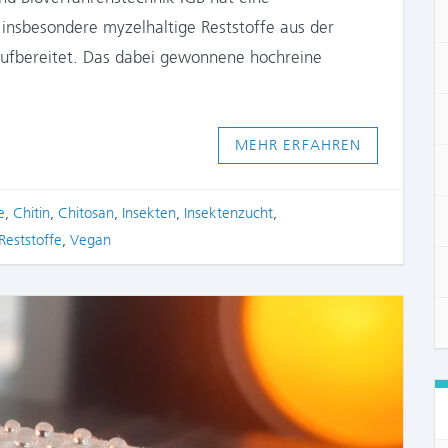
e insbesondere myzelhaltige Reststoffe aus der
aufbereitet. Das dabei gewonnene hochreine
MEHR ERFAHREN
e
,
Chitin
,
Chitosan
,
Insekten
,
Insektenzucht
,
Reststoffe
,
Vegan
COMME