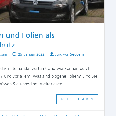
 und Folien als
chutz
Published
Authors
onsum
25. Januar 2022
Jörg von Seggern
on
 das miteinander zu tun? Und wie können durch
 Und vor allem: Was sind biogene Folien? Sind Sie
üssen Sie unbedingt weiterlesen.
MEHR ERFAHREN