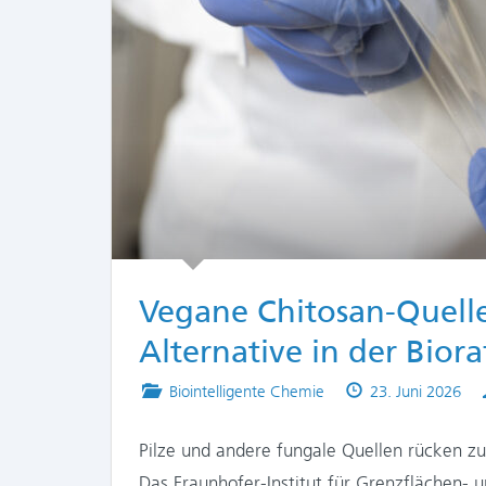
Vegane Chitosan-Quellen
Alternative in der Biora
Posted
Published
Biointelligente Chemie
23. Juni 2026
in
on
Pilze und andere fungale Quellen rücken z
Das Fraunhofer-Institut für Grenzflächen- 