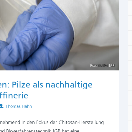
Fraunhofer IGB
: Pilze als nachhaltige
ffinerie
Authors
Thomas Hahn
unehmend in den Fokus der Chitosan-Herstellung.
und Bioverfahrenstechnik IGB hat eine