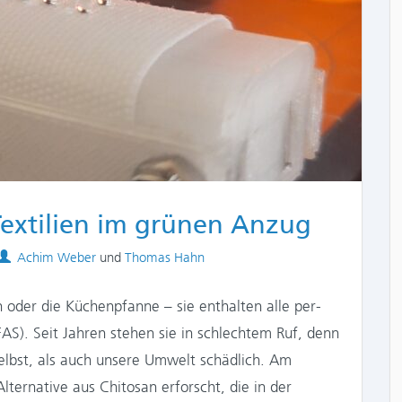
Textilien im grünen Anzug
Authors
Achim Weber
und
Thomas Hahn
oder die Küchenpfanne – sie enthalten alle per-
FAS). Seit Jahren stehen sie in schlechtem Ruf, denn
selbst, als auch unsere Umwelt schädlich. Am
lternative aus Chitosan erforscht, die in der