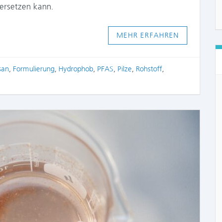
 ersetzen kann.
MEHR ERFAHREN
san
,
Formulierung
,
Hydrophob
,
PFAS
,
Pilze
,
Rohstoff
,
COMME