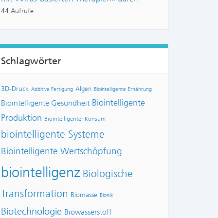
44 Aufrufe
Schlagwörter
3D-Druck
Algen
Additive Fertigung
Biointelligente Ernährung
Biointelligente
Biointelligente Gesundheit
Produktion
NTS:
Biointelligenter Konsum
biointelligente Systeme
Biointelligente Wertschöpfung
biointelligenz
Biologische
Transformation
Biomasse
Bionik
Biotechnologie
Biowasserstoff