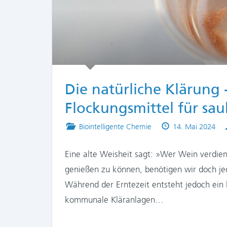
Die natürliche Klärung 
Flockungsmittel für sa
Posted
Published
Biointelligente Chemie
14. Mai 2024
in
on
Eine alte Weisheit sagt: »Wer Wein verdi
genießen zu können, benötigen wir doch j
Während der Erntezeit entsteht jedoch ein
kommunale Kläranlagen…