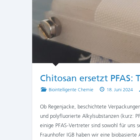
Chitosan ersetzt PFAS: 
Posted
Published
Biointelligente Chemie
18. Juni 2024
in
on
Ob Regenjacke, beschichtete Verpackungen 
und polyfluorierte Alkylsubstanzen (kurz: P
einige PFAS-Vertreter sind sowohl für uns 
Fraunhofer IGB haben wir eine biobasierte A