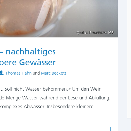
Quelle: Fraunhofer IGB
− nachhaltiges
ubere Gewässer
Authors
Thomas Hahn
und
Marc Beckett
ent, soll nicht Wasser bekommen.« Um den Wein
ede Menge Wasser während der Lese und Abfüllung.
 komplexes Abwasser. Insbesondere kleinere