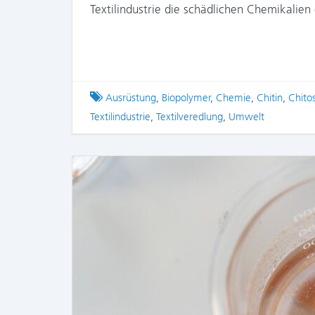
Textilindustrie die schädlichen Chemikalien
Tagged
Ausrüstung
,
Biopolymer
,
Chemie
,
Chitin
,
Chito
Textilindustrie
,
Textilveredlung
,
Umwelt