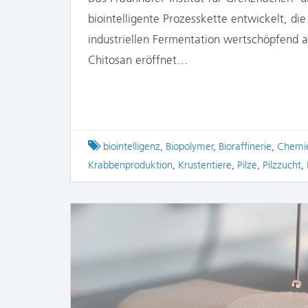
biointelligente Prozesskette entwickelt, di
industriellen Fermentation wertschöpfend 
Chitosan eröffnet…
Tagged
biointelligenz
,
Biopolymer
,
Bioraffinerie
,
Chemi
Krabbenproduktion
,
Krustentiere
,
Pilze
,
Pilzzucht
,