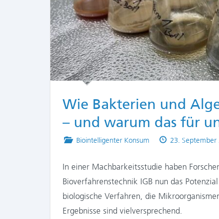
Wie Bakterien und Alg
– und warum das für uns
Posted
Published
Biointelligenter Konsum
23. September
in
on
In einer Machbarkeitsstudie haben Forschen
Bioverfahrenstechnik IGB nun das Potenzial
biologische Verfahren, die Mikroorganisme
Ergebnisse sind vielversprechend.