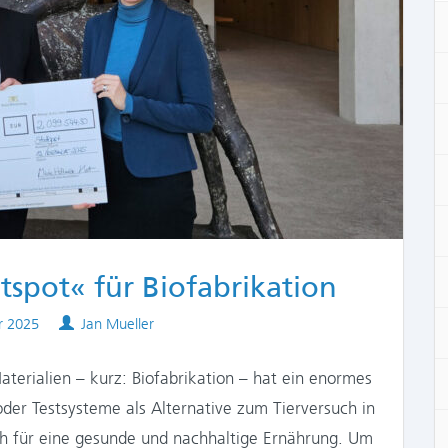
tspot« für Biofabrikation
Authors
r 2025
Jan Mueller
terialien – kurz: Biofabrikation – hat ein enormes
der Testsysteme als Alternative zum Tierversuch in
ch für eine gesunde und nachhaltige Ernährung. Um