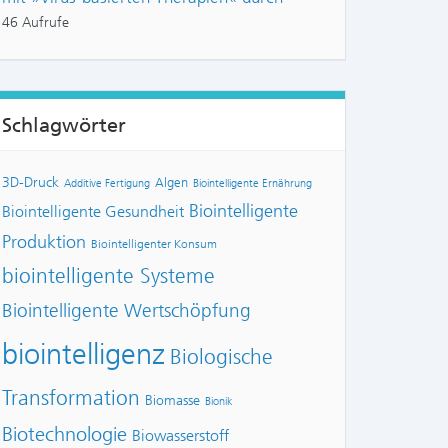
46 Aufrufe
Schlagwörter
3D-Druck
Algen
Additive Fertigung
Biointelligente Ernährung
Biointelligente
Biointelligente Gesundheit
Produktion
Biointelligenter Konsum
biointelligente Systeme
Biointelligente Wertschöpfung
biointelligenz
Biologische
Transformation
Biomasse
Bionik
Biotechnologie
Biowasserstoff