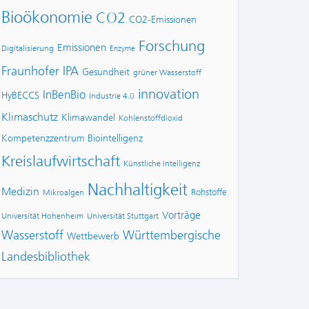
Bioökonomie
CO2
CO2-Emissionen
Forschung
Emissionen
Digitalisierung
Enzyme
Fraunhofer IPA
Gesundheit
grüner Wasserstoff
innovation
InBenBio
HyBECCS
Industrie 4.0
Klimaschutz
Klimawandel
Kohlenstoffdioxid
Kompetenzzentrum Biointelligenz
Kreislaufwirtschaft
Künstliche Intelligenz
Nachhaltigkeit
Medizin
Rohstoffe
Mikroalgen
Vorträge
Universität Hohenheim
Universität Stuttgart
Wasserstoff
Württembergische
Wettbewerb
Landesbibliothek