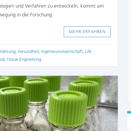
hnologien und Verfahren zu entwickeln, kommt am
wegung in die Forschung.
MEHR ERFAHREN
rnährung
,
Gesundheit
,
Ingenieurwissenschaft
,
Life
ood
,
Tissue Engineering
COMME