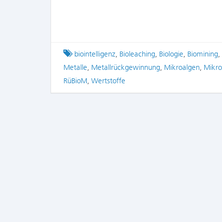
Tagged
biointelligenz
,
Bioleaching
,
Biologie
,
Biomining
,
Metalle
,
Metallrückgewinnung
,
Mikroalgen
,
Mikr
RüBioM
,
Wertstoffe