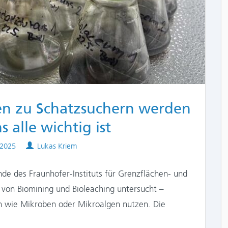
en zu Schatzsuchern werden
 alle wichtig ist
Authors
 2025
Lukas Kriem
de des Fraunhofer-Instituts für Grenzflächen- und
 von Biomining und Bioleaching untersucht –
n wie Mikroben oder Mikroalgen nutzen. Die