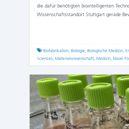
die dafür benötigten biointelligenten Tec
Wissenschaftsstandort Stuttgart gerade Be
Tagged
Biofabrikation
,
Biologie
,
Biologische Medizin
,
E
Sciences
,
Materialwissenschaft
,
Medizin
,
Novel F