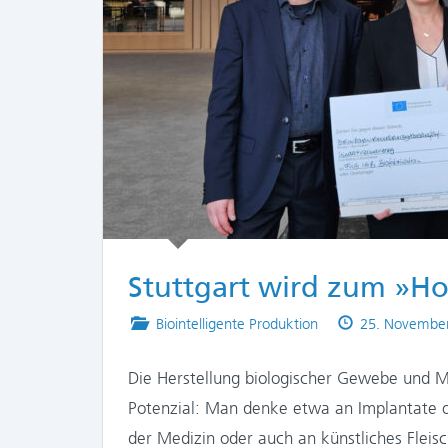
Stuttgart wird zum »Ho
Posted
Published
Biointelligente Produktion
25. Novembe
in
on
Die Herstellung biologischer Gewebe und Ma
Potenzial: Man denke etwa an Implantate o
der Medizin oder auch an künstliches Fleis