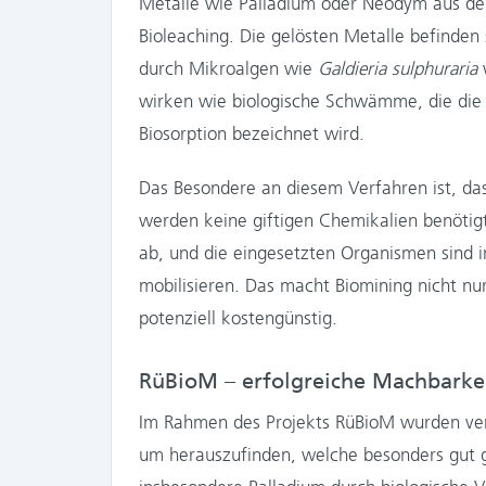
Metalle wie Palladium oder Neodym aus dem
Bioleaching. Die gelösten Metalle befinden s
durch Mikroalgen wie
Galdieria sulphuraria
w
wirken wie biologische Schwämme, die die 
Biosorption bezeichnet wird.
Das Besondere an diesem Verfahren ist, das
werden keine giftigen Chemikalien benötigt
ab, und die eingesetzten Organismen sind i
mobilisieren. Das macht Biomining nicht nu
potenziell kostengünstig.
RüBioM – erfolgreiche Machbarkei
Im Rahmen des Projekts RüBioM wurden ver
um herauszufinden, welche besonders gut g