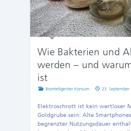
Wie Bakterien und A
werden – und warum 
ist
Posted
Published
Biointelligenter Konsum
23. September
in
on
Elektroschrott ist kein wertloser 
Goldgrube sein: Alte Smartphone
begrenzter Nutzungsdauer enthalte