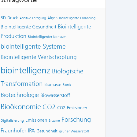
Schlagwörter
3D-Druck
Algen
Additive Fertigung
Biointelligente Ernährung
Biointelligente
Biointelligente Gesundheit
Produktion
Biointelligenter Konsum
biointelligente Systeme
Biointelligente Wertschöpfung
biointelligenz
Biologische
Transformation
Biomasse
Bionik
Biotechnologie
Biowasserstoff
Bioökonomie
CO2
CO2-Emissionen
Forschung
Emissionen
Digitalisierung
Enzyme
Fraunhofer IPA
Gesundheit
grüner Wasserstoff