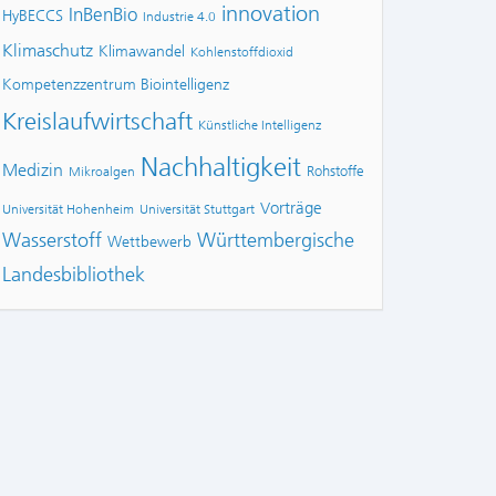
innovation
InBenBio
HyBECCS
Industrie 4.0
Klimaschutz
Klimawandel
Kohlenstoffdioxid
Kompetenzzentrum Biointelligenz
Kreislaufwirtschaft
Künstliche Intelligenz
Nachhaltigkeit
Medizin
Rohstoffe
Mikroalgen
Vorträge
Universität Hohenheim
Universität Stuttgart
Wasserstoff
Württembergische
Wettbewerb
Landesbibliothek