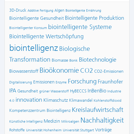
3D-Druck
Algen
Additive Fertigung
Biointelligente Ernährung
Biointelligente Produktion
Biointelligente Gesundheit
biointelligente Systeme
Biointelligenter Konsum
Biointelligente Wertschöpfung
biointelligenz
Biologische
Transformation
Biotechnologie
Biomasse
Bionik
Bioökonomie
CO2
Biowasserstoff
CO2-Emissionen
Forschung
Fraunhofer
Emissionen
Digitalisierung
Enzyme
IPA
InBenBio
Gesundheit
HyBECCS
grüner Wasserstoff
Industrie
innovation
Klimaschutz
Klimawandel
4.0
Kohlenstoffdioxid
Kreislaufwirtschaft
Kompetenzzentrum Biointelligenz
Nachhaltigkeit
Medizin
Künstliche Intelligenz
Mikroalgen
Vorträge
Rohstoffe
Universität Hohenheim
Universität Stuttgart