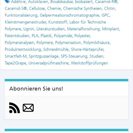
Tagged
Additive
,
Autoklaven
,
Bioabbaubar
,
biobasiert
,
Caramid-R®
,
Caramid-S®
,
Cellulose
,
Chemie
,
Chemische Synthesen
,
Chitin
,
Funktionalisierung
,
Gelpermeationschromatographie
,
GPC
,
Kleinstmengenextruder
,
Kunststoff
,
Labor für Technische
Polymere
,
Lignin
,
Literaturstudien
,
Materialforschung
,
Miniplant
,
Patentstudien
,
PLA
,
Plastik
,
Polyamide
,
Polyester
,
Polymeranalysen
,
Polymere
,
Polymerisation
,
Polymilchsäure
,
Produktentwicklung
,
Schneidmühle
,
Shore-Härteprüfer
,
Smartfelt-M
,
Spritzgussanlage
,
SPS-Steuerung
,
Studien
,
Tape2Grape
,
Universalprüfmaschine
,
Werkstoffprüfungen
Abonnieren Sie uns!