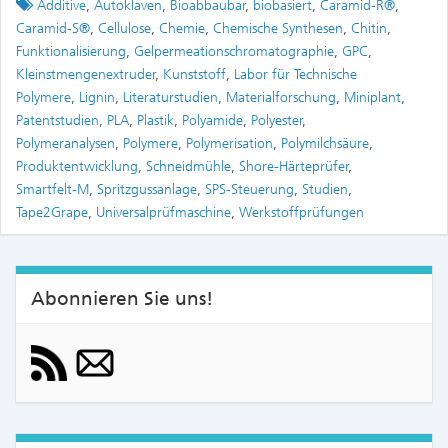
Tagged
Additive
,
Autoklaven
,
Bioabbaubar
,
biobasiert
,
Caramid-R®
,
Caramid-S®
,
Cellulose
,
Chemie
,
Chemische Synthesen
,
Chitin
,
Funktionalisierung
,
Gelpermeationschromatographie
,
GPC
,
Kleinstmengenextruder
,
Kunststoff
,
Labor für Technische
Polymere
,
Lignin
,
Literaturstudien
,
Materialforschung
,
Miniplant
,
Patentstudien
,
PLA
,
Plastik
,
Polyamide
,
Polyester
,
Polymeranalysen
,
Polymere
,
Polymerisation
,
Polymilchsäure
,
Produktentwicklung
,
Schneidmühle
,
Shore-Härteprüfer
,
Smartfelt-M
,
Spritzgussanlage
,
SPS-Steuerung
,
Studien
,
Tape2Grape
,
Universalprüfmaschine
,
Werkstoffprüfungen
Abonnieren Sie uns!