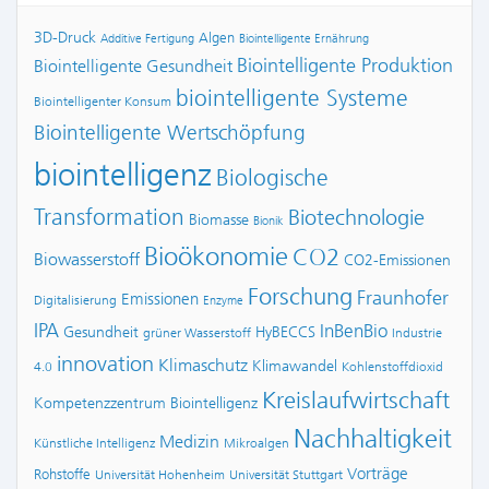
3D-Druck
Algen
Additive Fertigung
Biointelligente Ernährung
Biointelligente Produktion
Biointelligente Gesundheit
biointelligente Systeme
Biointelligenter Konsum
Biointelligente Wertschöpfung
biointelligenz
Biologische
Transformation
Biotechnologie
Biomasse
Bionik
Bioökonomie
CO2
Biowasserstoff
CO2-Emissionen
Forschung
Fraunhofer
Emissionen
Digitalisierung
Enzyme
IPA
InBenBio
Gesundheit
HyBECCS
grüner Wasserstoff
Industrie
innovation
Klimaschutz
Klimawandel
4.0
Kohlenstoffdioxid
Kreislaufwirtschaft
Kompetenzzentrum Biointelligenz
Nachhaltigkeit
Medizin
Künstliche Intelligenz
Mikroalgen
Vorträge
Rohstoffe
Universität Hohenheim
Universität Stuttgart