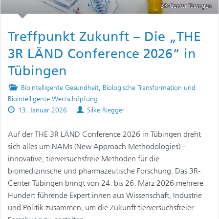
3R-Center Tübingen
Treffpunkt Zukunft – Die „THE
3R LÄND Conference 2026“ in
Tübingen
Posted
Biointelligente Gesundheit
,
Biologische Transformation und
in
Biointelligente Wertschöpfung
Published
Authors
13. Januar 2026
Silke Riegger
on
Auf der THE 3R LÄND Conference 2026 in Tübingen dreht
sich alles um NAMs (New Approach Methodologies) –
innovative, tierversuchsfreie Methoden für die
biomedizinische und pharmazeutische Forschung. Das 3R-
Center Tübingen bringt von 24. bis 26. März 2026 mehrere
Hundert führende Expert:innen aus Wissenschaft, Industrie
und Politik zusammen, um die Zukunft tierversuchsfreier