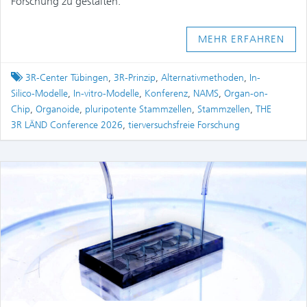
Forschung zu gestalten.
MEHR ERFAHREN
Tagged
3R-Center Tübingen
,
3R-Prinzip
,
Alternativmethoden
,
In-
Silico-Modelle
,
In-vitro-Modelle
,
Konferenz
,
NAMS
,
Organ-on-
Chip
,
Organoide
,
pluripotente Stammzellen
,
Stammzellen
,
THE
3R LÄND Conference 2026
,
tierversuchsfreie Forschung