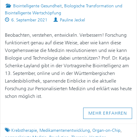
Posted
Biointelligente Gesundheit
,
Biologische Transformation und
in
Biointelligente Wertschöpfung
Published
Authors
6. September 2021
Pauline Jeckel
on
Beobachten, verstehen, entwickeln. Verbessern! Forschung
funktioniert genau auf diese Weise, aber wie kann diese
Vorgehensweise die Medizin revolutionieren und wie kann
Biologie und Technologie dabei unterstützen? Prof. Dr. Katja
Schenke-Layland gibt in der Vortragsreihe Biointelligenz am
13. September, online und in der Württembergischen
Landesbibliothek, spannende Einblicke in die aktuelle
Forschung zur Personalisierten Medizin und erklärt was heute
schon möglich ist.
MEHR ERFAHREN
Tagged
Krebstherapie
,
Medikamentenentwicklung
,
Organ-on-Chip
,