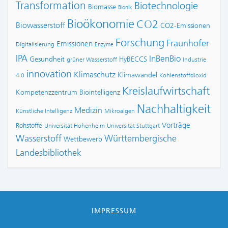
Transformation
Biotechnologie
Biomasse
Bionik
Bioökonomie
CO2
Biowasserstoff
CO2-Emissionen
Forschung
Fraunhofer
Emissionen
Digitalisierung
Enzyme
IPA
InBenBio
Gesundheit
HyBECCS
grüner Wasserstoff
Industrie
innovation
Klimaschutz
Klimawandel
4.0
Kohlenstoffdioxid
Kreislaufwirtschaft
Kompetenzzentrum Biointelligenz
Nachhaltigkeit
Medizin
Künstliche Intelligenz
Mikroalgen
Vorträge
Rohstoffe
Universität Hohenheim
Universität Stuttgart
Wasserstoff
Württembergische
Wettbewerb
Landesbibliothek
IMPRESSUM