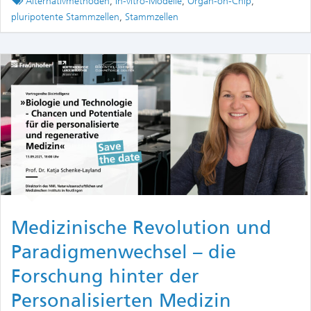
Tagged
Alternativmethoden
,
In-vitro-Modelle
,
Organ-on-Chip
,
pluripotente Stammzellen
,
Stammzellen
Medizinische Revolution und
Paradigmenwechsel – die
Forschung hinter der
Personalisierten Medizin