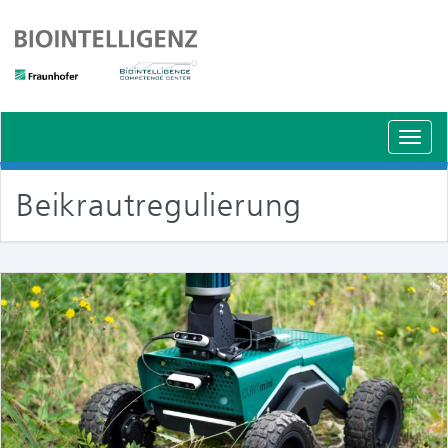
Schal
Navig
Beikrautregulierung