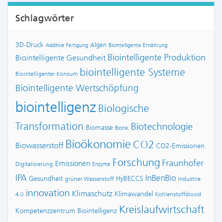
Schlagwörter
3D-Druck
Algen
Additive Fertigung
Biointelligente Ernährung
Biointelligente Produktion
Biointelligente Gesundheit
biointelligente Systeme
Biointelligenter Konsum
Biointelligente Wertschöpfung
biointelligenz
Biologische
Transformation
Biotechnologie
Biomasse
Bionik
Bioökonomie
CO2
Biowasserstoff
CO2-Emissionen
Forschung
Fraunhofer
Emissionen
Digitalisierung
Enzyme
IPA
InBenBio
Gesundheit
HyBECCS
grüner Wasserstoff
Industrie
innovation
Klimaschutz
Klimawandel
4.0
Kohlenstoffdioxid
Kreislaufwirtschaft
Kompetenzzentrum Biointelligenz