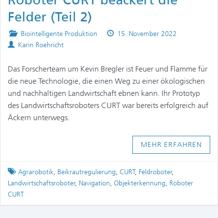
Roboter CURT beackert die
Felder (Teil 2)
Posted
Published
Biointelligente Produktion
15. November 2022
Authors
in
on
Karin Roehricht
Das Forscherteam um Kevin Bregler ist Feuer und Flamme für
die neue Technologie, die einen Weg zu einer ökologischen
und nachhaltigen Landwirtschaft ebnen kann. Ihr Prototyp
des Landwirtschaftsroboters CURT war bereits erfolgreich auf
Äckern unterwegs.
MEHR ERFAHREN
Tagged
Agrarobotik
,
Beikrautregulierung
,
CURT
,
Feldroboter
,
Landwirtschaftsroboter
,
Navigation
,
Objekterkennung
,
Roboter
CURT