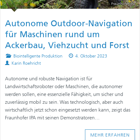
Fraunhofer IPA
Autonome Outdoor-Navigation
für Maschinen rund um
Ackerbau, Viehzucht und Forst
Posted
Published
Biointelligente Produktion
4. Oktober 2023
Authors
in
on
Karin Roehricht
Autonome und robuste Navigation ist für
Landwirtschaftsroboter oder Maschinen, die autonomer
werden sollen, eine essenzielle Fähigkeit, um sicher und
zuverlässig mobil zu sein. Was technologisch, aber auch
wirtschaftlich jetzt schon eingesetzt werden kann, zeigt das
Fraunhofer IPA mit seinen Demonstratoren…
MEHR ERFAHREN