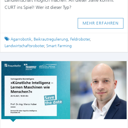
Landwirtschaft möglich machen. An dieser Stelle kommt
CURT ins Spiel! Wer ist dieser Typ?
MEHR ERFAHREN
Tagged
Agarrobotik
,
Beikrautregulierung
,
Feldroboter
,
Landwirtschaftsroboter
,
Smart Farming