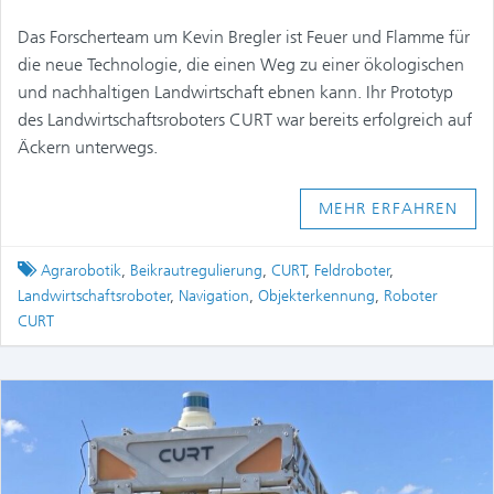
Das Forscherteam um Kevin Bregler ist Feuer und Flamme für
die neue Technologie, die einen Weg zu einer ökologischen
und nachhaltigen Landwirtschaft ebnen kann. Ihr Prototyp
des Landwirtschaftsroboters CURT war bereits erfolgreich auf
Äckern unterwegs.
MEHR ERFAHREN
Tagged
Agrarobotik
,
Beikrautregulierung
,
CURT
,
Feldroboter
,
Landwirtschaftsroboter
,
Navigation
,
Objekterkennung
,
Roboter
CURT