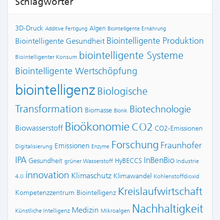
Schlagwörter
3D-Druck
Algen
Additive Fertigung
Biointelligente Ernährung
Biointelligente Produktion
Biointelligente Gesundheit
biointelligente Systeme
Biointelligenter Konsum
Biointelligente Wertschöpfung
biointelligenz
Biologische
Transformation
Biotechnologie
Biomasse
Bionik
Bioökonomie
CO2
Biowasserstoff
CO2-Emissionen
Forschung
Fraunhofer
Emissionen
Digitalisierung
Enzyme
IPA
InBenBio
Gesundheit
HyBECCS
grüner Wasserstoff
Industrie
innovation
Klimaschutz
Klimawandel
4.0
Kohlenstoffdioxid
Kreislaufwirtschaft
Kompetenzzentrum Biointelligenz
Nachhaltigkeit
Medizin
Künstliche Intelligenz
Mikroalgen