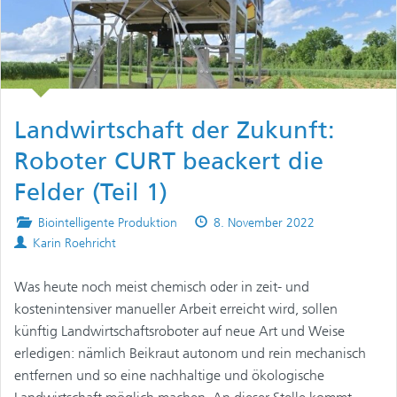
Landwirtschaft der Zukunft:
Roboter CURT beackert die
Felder (Teil 1)
Posted
Published
Biointelligente Produktion
8. November 2022
Authors
in
on
Karin Roehricht
Was heute noch meist chemisch oder in zeit- und
kostenintensiver manueller Arbeit erreicht wird, sollen
künftig Landwirtschaftsroboter auf neue Art und Weise
erledigen: nämlich Beikraut autonom und rein mechanisch
entfernen und so eine nachhaltige und ökologische