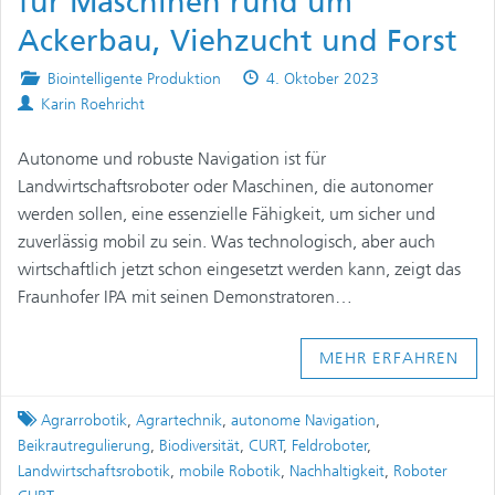
für Maschinen rund um
Ackerbau, Viehzucht und Forst
Posted
Published
Biointelligente Produktion
4. Oktober 2023
Authors
in
on
Karin Roehricht
Autonome und robuste Navigation ist für
Landwirtschaftsroboter oder Maschinen, die autonomer
werden sollen, eine essenzielle Fähigkeit, um sicher und
zuverlässig mobil zu sein. Was technologisch, aber auch
wirtschaftlich jetzt schon eingesetzt werden kann, zeigt das
Fraunhofer IPA mit seinen Demonstratoren…
MEHR ERFAHREN
Tagged
Agrarrobotik
,
Agrartechnik
,
autonome Navigation
,
Beikrautregulierung
,
Biodiversität
,
CURT
,
Feldroboter
,
Landwirtschaftsrobotik
,
mobile Robotik
,
Nachhaltigkeit
,
Roboter