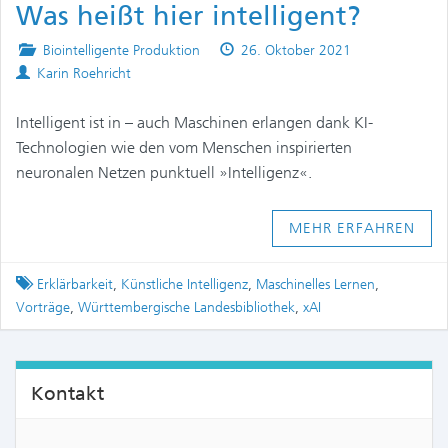
Was heißt hier intelligent?
Posted
Published
Biointelligente Produktion
26. Oktober 2021
Authors
in
on
Karin Roehricht
Intelligent ist in – auch Maschinen erlangen dank KI-
Technologien wie den vom Menschen inspirierten
neuronalen Netzen punktuell »Intelligenz«.
MEHR ERFAHREN
Tagged
Erklärbarkeit
,
Künstliche Intelligenz
,
Maschinelles Lernen
,
Vorträge
,
Württembergische Landesbibliothek
,
xAI
Kontakt