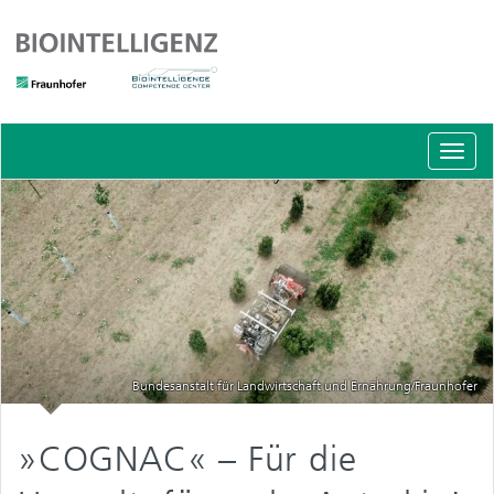
Schal
Navig
Bundesanstalt für Landwirtschaft und Ernährung/Fraunhofer
»COGNAC« – Für die