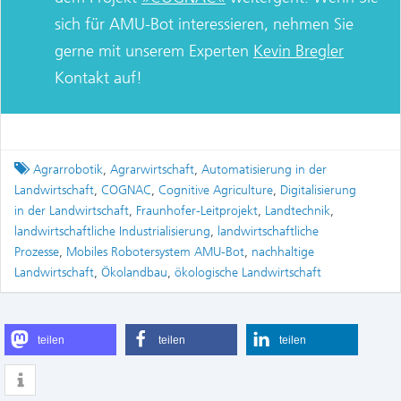
sich für AMU-Bot interessieren, nehmen Sie
gerne mit unserem Experten
Kevin Bregler
Kontakt auf!
Tagged
Agrarrobotik
,
Agrarwirtschaft
,
Automatisierung in der
Landwirtschaft
,
COGNAC
,
Cognitive Agriculture
,
Digitalisierung
in der Landwirtschaft
,
Fraunhofer-Leitprojekt
,
Landtechnik
,
landwirtschaftliche Industrialisierung
,
landwirtschaftliche
Prozesse
,
Mobiles Robotersystem AMU-Bot
,
nachhaltige
Landwirtschaft
,
Ökolandbau
,
ökologische Landwirtschaft
teilen
teilen
teilen