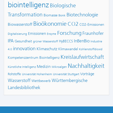
biointelligenz
Biologische
Transformation
Biotechnologie
Biomasse
Bionik
Bioökonomie
CO2
Biowasserstoff
CO2-Emissionen
Forschung
Fraunhofer
Emissionen
Digitalisierung
Enzyme
IPA
InBenBio
Gesundheit
HyBECCS
grüner Wasserstoff
Industrie
innovation
Klimaschutz
Klimawandel
4.0
Kohlenstoffdioxid
Kreislaufwirtschaft
Kompetenzzentrum Biointelligenz
Nachhaltigkeit
Medizin
Künstliche Intelligenz
Mikroalgen
Vorträge
Rohstoffe
Universität Hohenheim
Universität Stuttgart
Wasserstoff
Württembergische
Wettbewerb
Landesbibliothek