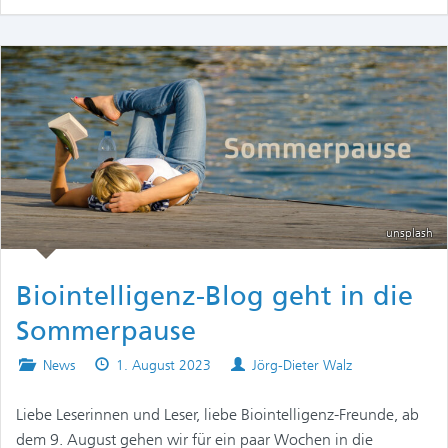
unsplash
Biointelligenz-Blog geht in die
Sommerpause
Posted
Published
Authors
News
1. August 2023
Jörg-Dieter Walz
in
on
Liebe Leserinnen und Leser, liebe Biointelligenz-Freunde, ab
dem 9. August gehen wir für ein paar Wochen in die