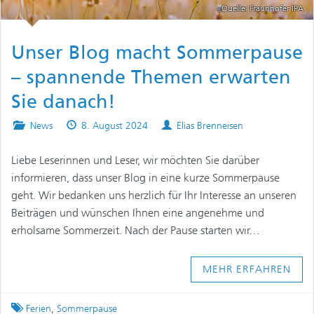
Quelle: Fraunhofer IPA
Unser Blog macht Sommerpause
– spannende Themen erwarten
Sie danach!
Posted
Published
Authors
News
8. August 2024
Elias Brenneisen
in
on
Liebe Leserinnen und Leser, wir möchten Sie darüber
informieren, dass unser Blog in eine kurze Sommerpause
geht. Wir bedanken uns herzlich für Ihr Interesse an unseren
Beiträgen und wünschen Ihnen eine angenehme und
erholsame Sommerzeit. Nach der Pause starten wir…
MEHR ERFAHREN
Tagged
Ferien
,
Sommerpause