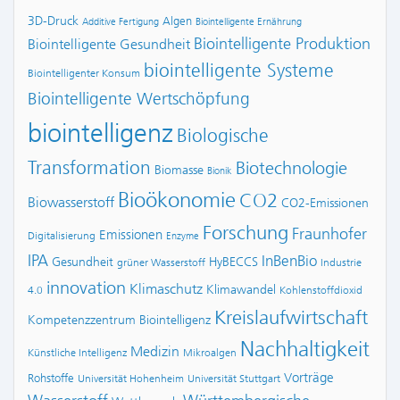
3D-Druck
Algen
Additive Fertigung
Biointelligente Ernährung
Biointelligente Produktion
Biointelligente Gesundheit
biointelligente Systeme
Biointelligenter Konsum
Biointelligente Wertschöpfung
biointelligenz
Biologische
Transformation
Biotechnologie
Biomasse
Bionik
Bioökonomie
CO2
Biowasserstoff
CO2-Emissionen
Forschung
Fraunhofer
Emissionen
Digitalisierung
Enzyme
IPA
InBenBio
Gesundheit
HyBECCS
grüner Wasserstoff
Industrie
innovation
Klimaschutz
Klimawandel
4.0
Kohlenstoffdioxid
Kreislaufwirtschaft
Kompetenzzentrum Biointelligenz
Nachhaltigkeit
Medizin
Künstliche Intelligenz
Mikroalgen
Vorträge
Rohstoffe
Universität Hohenheim
Universität Stuttgart