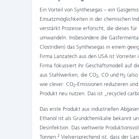
Ein Vorteil von Synthesegas – ein Gasgemi
Einsatzmöglichkeiten in der chemischen Ind
verstärkt Prozesse erforscht, die dieses f
umwandeln. Insbesondere die Gasfermentati
Clostridien) das Synthesegas in einem geei
Firma Lanzatech aus den USA ist Vorreiter 
Firma fokussiert ihr Geschäftsmodell auf d
aus Stahlwerken, die CO
, CO und H
(also
2
2
wie clever: CO
-Emissionen reduzieren und 
2
Produkt neu nutzen. Das ist „recycled carb
Das erste Produkt aus industriellen Abgase
Ethanol ist als Grundchemikalie bekannt und
Desinfektion. Das weltweite Produktionsvol
2
Tonnen.
Vielversprechend ist, dass der Lan