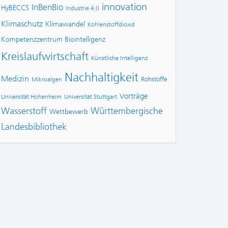
innovation
InBenBio
HyBECCS
Industrie 4.0
Klimaschutz
Klimawandel
Kohlenstoffdioxid
Kompetenzzentrum Biointelligenz
Kreislaufwirtschaft
Künstliche Intelligenz
Nachhaltigkeit
Medizin
Rohstoffe
Mikroalgen
Vorträge
Universität Hohenheim
Universität Stuttgart
Wasserstoff
Württembergische
Wettbewerb
Landesbibliothek