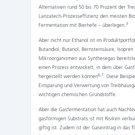
Alternativen rund 50 bis 70 Prozent der Tr
Lanzatech-Prozesseffizienz den meisten Bi
3
Fermentation mit Bierhefe – überlegen.
Aber nicht nur Ethanol ist im Produktportf
Butandiol, Butanol, Bernsteinsäure, Isopren
Mikroorganismen aus Synthesegas bereitste
einen Prozess entwickelt, in dem über Gas
6,7
hergestellt werden können
. Diese Beispi
Einsparung und Verwertung von Treibhausga
wichtigen chemischen Grundstoffe.
Aber die Gasfermentation hat auch Nachte
gasförmigen Substrats ist mit Risiken ver
giftig ist. Zudem ist der Gaseintrag in da