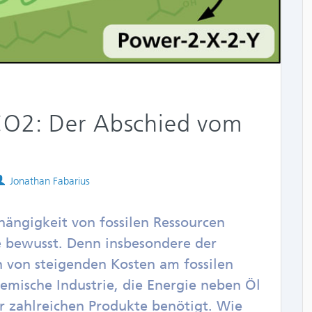
CO2: Der Abschied vom
Authors
Jonathan Fabarius
hängigkeit von fossilen Ressourcen
e bewusst. Denn insbesondere der
en von steigenden Kosten am fossilen
emische Industrie, die Energie neben Öl
er zahlreichen Produkte benötigt. Wie