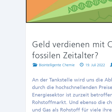
Geld verdienen mit 
fossilen Zeitalter?
Posted
Published
Biointelligente Chemie
19. Juli 2022
in
on
An der Tankstelle wird uns die Ab
durch die hochschnellenden Preis
Energiesektor ist zurzeit betroff
Rohstoffmarkt. Und ebenso die ch
und Gas als Rohstoff für viele ihr