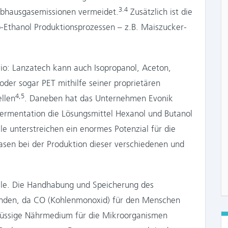
3.4
eibhausgasemissionen vermeidet.
Zusätzlich ist die
o-Ethanol Produktionsprozessen – z.B. Maiszucker-
olio: Lanzatech kann auch Isopropanol, Aceton,
 oder sogar PET mithilfe seiner proprietären
4,5
llen
. Daneben hat das Unternehmen Evonik
fermentation die Lösungsmittel Hexanol und Butanol
ele unterstreichen ein enormes Potenzial für die
sen bei der Produktion dieser verschiedenen und
ile. Die Handhabung und Speicherung des
bunden, da CO (Kohlenmonoxid) für den Menschen
s flüssige Nährmedium für die Mikroorganismen