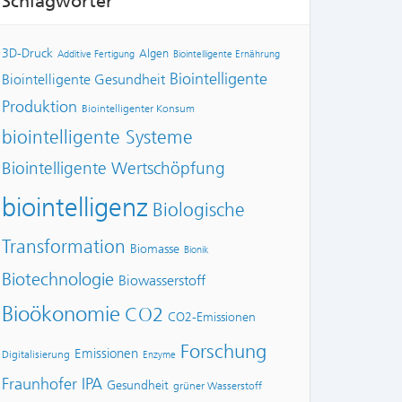
Schlagwörter
3D-Druck
Algen
Additive Fertigung
Biointelligente Ernährung
Biointelligente
Biointelligente Gesundheit
Produktion
Biointelligenter Konsum
biointelligente Systeme
Biointelligente Wertschöpfung
biointelligenz
Biologische
Transformation
Biomasse
Bionik
Biotechnologie
Biowasserstoff
Bioökonomie
CO2
CO2-Emissionen
Forschung
Emissionen
Digitalisierung
Enzyme
Fraunhofer IPA
Gesundheit
grüner Wasserstoff