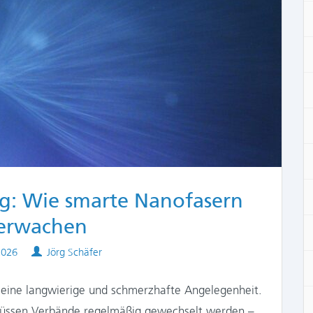
ng: Wie smarte Nanofasern
erwachen
Authors
2026
Jörg Schäfer
 eine langwierige und schmerzhafte Angelegenheit.
 müssen Verbände regelmäßig gewechselt werden –