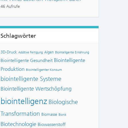
46 Aufrufe
Schlagwörter
3D-Druck
Algen
Additive Fertigung
Biointelligente Ernährung
Biointelligente
Biointelligente Gesundheit
Produktion
Biointelligenter Konsum
biointelligente Systeme
Biointelligente Wertschöpfung
biointelligenz
Biologische
Transformation
Biomasse
Bionik
Biotechnologie
Biowasserstoff