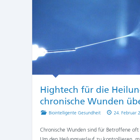
Hightech für die Heilu
chronische Wunden üb
Posted
Published
Biointelligente Gesundheit
24. Februar 
in
on
Chronische Wunden sind für Betroffene oft
Um den Heilungsverlauf zu kontrollieren,