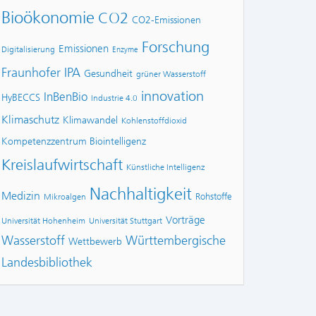
Bioökonomie
CO2
CO2-Emissionen
Forschung
Emissionen
Digitalisierung
Enzyme
Fraunhofer IPA
Gesundheit
grüner Wasserstoff
innovation
InBenBio
HyBECCS
Industrie 4.0
Klimaschutz
Klimawandel
Kohlenstoffdioxid
Kompetenzzentrum Biointelligenz
Kreislaufwirtschaft
Künstliche Intelligenz
Nachhaltigkeit
Medizin
Rohstoffe
Mikroalgen
Vorträge
Universität Hohenheim
Universität Stuttgart
Wasserstoff
Württembergische
Wettbewerb
Landesbibliothek