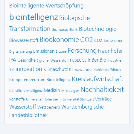
Biointelligente Wertschöpfung
biointelligenz
Biologische
Transformation
Biotechnologie
Biomasse
Bionik
Bioökonomie
CO2
Biowasserstoff
CO2-Emissionen
Forschung
Fraunhofer
Emissionen
Digitalisierung
Enzyme
IPA
InBenBio
Gesundheit
HyBECCS
grüner Wasserstoff
Industrie
innovation
Klimaschutz
Klimawandel
4.0
Kohlenstoffdioxid
Kreislaufwirtschaft
Kompetenzzentrum Biointelligenz
Nachhaltigkeit
Medizin
Künstliche Intelligenz
Mikroalgen
Vorträge
Rohstoffe
Universität Hohenheim
Universität Stuttgart
Wasserstoff
Württembergische
Wettbewerb
Landesbibliothek