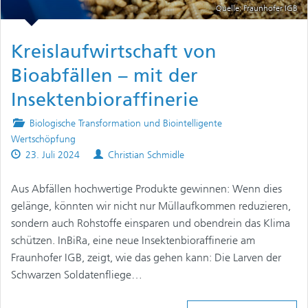
Quelle: Fraunhofer IGB
Kreislaufwirtschaft von
Bioabfällen – mit der
Insektenbioraffinerie
Posted
Biologische Transformation und Biointelligente
in
Wertschöpfung
Published
Authors
23. Juli 2024
Christian Schmidle
on
Aus Abfällen hochwertige Produkte gewinnen: Wenn dies
gelänge, könnten wir nicht nur Müllaufkommen reduzieren,
sondern auch Rohstoffe einsparen und obendrein das Klima
schützen. InBiRa, eine neue Insektenbioraffinerie am
Fraunhofer IGB, zeigt, wie das gehen kann: Die Larven der
Schwarzen Soldatenfliege…